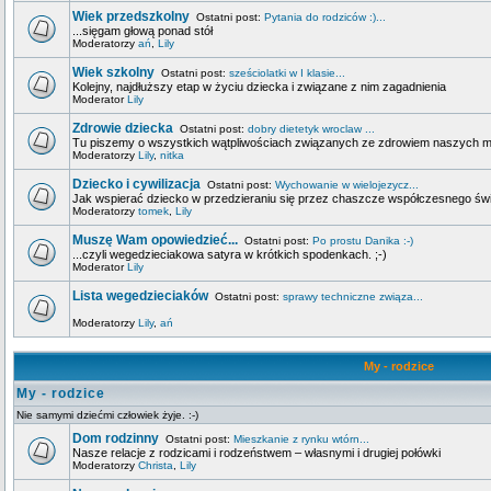
Wiek przedszkolny
Ostatni post:
Pytania do rodziców :)...
...sięgam głową ponad stół
Moderatorzy
ań
,
Lily
Wiek szkolny
Ostatni post:
sześciolatki w I klasie...
Kolejny, najdłuższy etap w życiu dziecka i związane z nim zagadnienia
Moderator
Lily
Zdrowie dziecka
Ostatni post:
dobry dietetyk wroclaw ...
Tu piszemy o wszystkich wątpliwościach związanych ze zdrowiem naszych 
Moderatorzy
Lily
,
nitka
Dziecko i cywilizacja
Ostatni post:
Wychowanie w wielojezycz...
Jak wspierać dziecko w przedzieraniu się przez chaszcze współczesnego świa
Moderatorzy
tomek
,
Lily
Muszę Wam opowiedzieć...
Ostatni post:
Po prostu Danika :-)
...czyli wegedzieciakowa satyra w krótkich spodenkach. ;-)
Moderator
Lily
Lista wegedzieciaków
Ostatni post:
sprawy techniczne związa...
Moderatorzy
Lily
,
ań
My - rodzice
My - rodzice
Nie samymi dziećmi człowiek żyje. :-)
Dom rodzinny
Ostatni post:
Mieszkanie z rynku wtórn...
Nasze relacje z rodzicami i rodzeństwem – własnymi i drugiej połówki
Moderatorzy
Christa
,
Lily