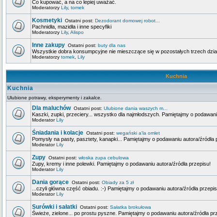
Co kupować, a na co lepiej uważać.
Moderatorzy
Lily
,
tomek
Kosmetyki
Ostatni post:
Dezodorant domowej robot...
Pachnidła, mazidła i inne specyfiki
Moderatorzy
Lily
,
Alispo
Inne zakupy
Ostatni post:
buty dla nas
Wszystkie dobra konsumpcyjne nie mieszczące się w pozostałych trzech dzia
Moderatorzy
tomek
,
Lily
Kuchnia
Kuchnia
Ulubione potrawy, eksperymenty i zakalce.
Dla maluchów
Ostatni post:
Ulubione dania waszych m...
Kaszki, zupki, przeciery... wszystko dla najmłodszych. Pamiętajmy o podawani
Moderator
Lily
Śniadania i kolacje
Ostatni post:
wegański a'la omlet
Pomysły na pasty, pasztety, kanapki... Pamiętajmy o podawaniu autora/źródła 
Moderator
Lily
Zupy
Ostatni post:
włoska zupa cebulowa
Zupy, kremy i inne polewki. Pamiętajmy o podawaniu autora/źródła przepisu!
Moderator
Lily
Dania gorące
Ostatni post:
Obiady za 5 zł
...czyli główna część obiadu. :-) Pamiętajmy o podawaniu autora/źródła przepis
Moderator
Lily
Surówki i sałatki
Ostatni post:
Sałatka brokułowa
Świeże, zielone... po prostu pyszne. Pamiętajmy o podawaniu autora/źródła pr