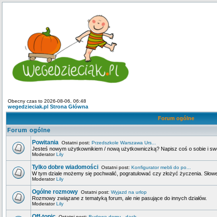
Obecny czas to 2026-08-06, 06:48
wegedzieciak.pl Strona Główna
Forum ogólne
Forum ogólne
Powitania
Ostatni post:
Przedszkole Warszawa Urs...
Jesteś nowym użytkownikiem / nową użytkowniczką? Napisz coś o sobie i swoje
Moderator
Lily
Tylko dobre wiadomości
Ostatni post:
Konfigurator mebli do po...
W tym dziale możemy się pochwalić, pogratulować czy złożyć życzenia. Słowem
Moderator
Lily
Ogólne rozmowy
Ostatni post:
Wyjazd na urlop
Rozmowy związane z tematyką forum, ale nie pasujące do innych działów.
Moderator
Lily
Off-topic
Ostatni post:
Budowa domu - dach