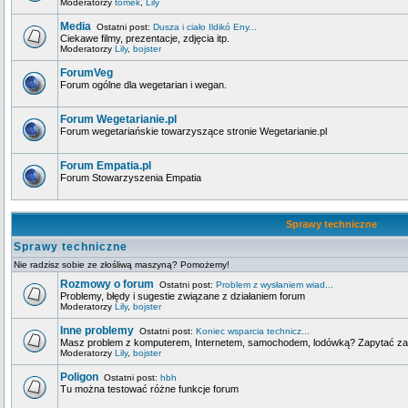
Moderatorzy
tomek
,
Lily
Media
Ostatni post:
Dusza i ciało Ildikó Eny...
Ciekawe filmy, prezentacje, zdjęcia itp.
Moderatorzy
Lily
,
bojster
ForumVeg
Forum ogólne dla wegetarian i wegan.
Forum Wegetarianie.pl
Forum wegetariańskie towarzyszące stronie Wegetarianie.pl
Forum Empatia.pl
Forum Stowarzyszenia Empatia
Sprawy techniczne
Sprawy techniczne
Nie radzisz sobie ze złośliwą maszyną? Pomożemy!
Rozmowy o forum
Ostatni post:
Problem z wysłaniem wiad...
Problemy, błędy i sugestie związane z działaniem forum
Moderatorzy
Lily
,
bojster
Inne problemy
Ostatni post:
Koniec wsparcia technicz...
Masz problem z komputerem, Internetem, samochodem, lodówką? Zapytać za
Moderatorzy
Lily
,
bojster
Poligon
Ostatni post:
hbh
Tu można testować różne funkcje forum