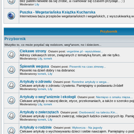
Bez patelni niewiele da się zrobić, a i samowar się czasem przydaje... ;-)
Moderator
Lily
Puszka - Wegetariańska Książka Kucharska
Internetowa baza przepisów wegetariańskich i wegańskich, z wyszukiwarką wg 
Przybornik
Przybornik
Wszytko to, co może przydać się rodzicom, weg*anom, no i dzieciom...
Ciekawe strony
Ostatni post:
vegetime.pl - wyszukiwar...
Adresy ciekawych stron, związanych z tematyką forum, ale nie tylko.
Moderatorzy
Lily
,
tomek
Śpiewnik wegusa
Ostatni post:
Piosenki na czas zimowy...
Piosenki na dzień dobry i na dobranoc
Moderatorzy
tomek
,
Lily
Artykuły o zdrowiu
Ostatni post:
Rzetelne artykuły o wega...
Ciekawe artykuły o zdrowiu i żywieniu. Pamiętajmy o podawaniu źródeł!
Moderatorzy
tomek
,
Lily
Artykuły o weg*anizmie i ekologii
Ostatni post:
Niemięso o smaku mięsa...
Ciekawe artykuły o naszej diecie, etyce, przekonaniach, a także o szeroko poj
Moderatorzy
Lily
,
tomek
Artykuły o zwierzętach
Ostatni post:
Osobowość na talerzu.Kin...
Ciekawe artykuły o prawach zwierząt, relacjach ludzko-zwierzęcych itp. Pami
Moderatorzy
tomek
,
Lily
Artykuły o rodzinie
Ostatni post:
Wyborcza - Na jagody
Ciekawe artykuły o wychowywaniu dzieci i siebie nawzajem. Pamiętajmy o pod