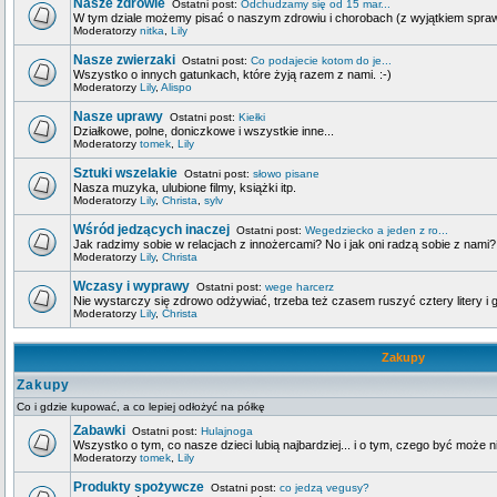
Nasze zdrowie
Ostatni post:
Odchudzamy się od 15 mar...
W tym dziale możemy pisać o naszym zdrowiu i chorobach (z wyjątkiem spra
Moderatorzy
nitka
,
Lily
Nasze zwierzaki
Ostatni post:
Co podajecie kotom do je...
Wszystko o innych gatunkach, które żyją razem z nami. :-)
Moderatorzy
Lily
,
Alispo
Nasze uprawy
Ostatni post:
Kiełki
Działkowe, polne, doniczkowe i wszystkie inne...
Moderatorzy
tomek
,
Lily
Sztuki wszelakie
Ostatni post:
słowo pisane
Nasza muzyka, ulubione filmy, książki itp.
Moderatorzy
Lily
,
Christa
,
sylv
Wśród jedzących inaczej
Ostatni post:
Wegedziecko a jeden z ro...
Jak radzimy sobie w relacjach z innożercami? No i jak oni radzą sobie z nami?
Moderatorzy
Lily
,
Christa
Wczasy i wyprawy
Ostatni post:
wege harcerz
Nie wystarczy się zdrowo odżywiać, trzeba też czasem ruszyć cztery litery i g
Moderatorzy
Lily
,
Christa
Zakupy
Zakupy
Co i gdzie kupować, a co lepiej odłożyć na półkę
Zabawki
Ostatni post:
Hulajnoga
Wszystko o tym, co nasze dzieci lubią najbardziej... i o tym, czego być może n
Moderatorzy
tomek
,
Lily
Produkty spożywcze
Ostatni post:
co jedzą vegusy?