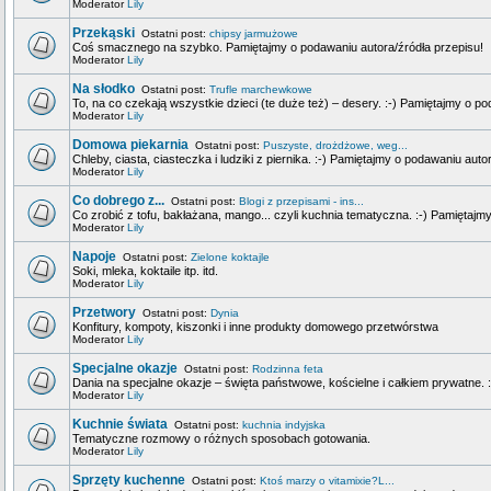
Moderator
Lily
Przekąski
Ostatni post:
chipsy jarmużowe
Coś smacznego na szybko. Pamiętajmy o podawaniu autora/źródła przepisu!
Moderator
Lily
Na słodko
Ostatni post:
Trufle marchewkowe
To, na co czekają wszystkie dzieci (te duże też) – desery. :-) Pamiętajmy o p
Moderator
Lily
Domowa piekarnia
Ostatni post:
Puszyste, drożdżowe, weg...
Chleby, ciasta, ciasteczka i ludziki z piernika. :-) Pamiętajmy o podawaniu auto
Moderator
Lily
Co dobrego z...
Ostatni post:
Blogi z przepisami - ins...
Co zrobić z tofu, bakłażana, mango... czyli kuchnia tematyczna. :-) Pamiętajm
Moderator
Lily
Napoje
Ostatni post:
Zielone koktajle
Soki, mleka, koktaile itp. itd.
Moderator
Lily
Przetwory
Ostatni post:
Dynia
Konfitury, kompoty, kiszonki i inne produkty domowego przetwórstwa
Moderator
Lily
Specjalne okazje
Ostatni post:
Rodzinna feta
Dania na specjalne okazje – święta państwowe, kościelne i całkiem prywatne. 
Moderator
Lily
Kuchnie świata
Ostatni post:
kuchnia indyjska
Tematyczne rozmowy o różnych sposobach gotowania.
Moderator
Lily
Sprzęty kuchenne
Ostatni post:
Ktoś marzy o vitamixie?L...