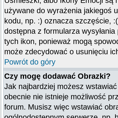
Uśmieszki, albo Ikony Emocji są 
używane do wyrażenia jakiegoś u
kodu, np. :) oznacza szczęście, :(
dostępna z formularza wysyłania
tych ikon, ponieważ mogą spowod
może zdecydować o usunięciu ich
Powrót do góry
Czy mogę dodawać Obrazki?
Jak najbardziej możesz wstawiać
obecnie nie istnieje możliwość p
forum. Musisz więc wstawiać obraz
ogólnodostępnym serwerze, np. ht