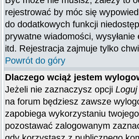
Być może nie musisz, zależy to o
rejestrować by móc się wypowiedz
do dodatkowych funkcji niedostępn
prywatne wiadomości, wysyłanie 
itd. Rejestracja zajmuje tylko ch
Powrót do góry
Dlaczego wciąż jestem wylog
Jeżeli nie zaznaczysz opcji
Loguj
na forum będziesz zawsze wylo
zapobiega wykorzystaniu twojego
pozostawać zalogowanym zaznacz 
gdy korzystasz z publicznego komp