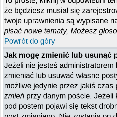
To proste, kliknij w odpowiedni t
że będziesz musiał się zarejestr
twoje uprawnienia są wypisane na 
pisać nowe tematy, Możesz głosow
Powrót do góry
Jak mogę zmienić lub usunąć 
Jeżeli nie jesteś administratore
zmieniać lub usuwać własne posty
możliwe jedynie przez jakiś czas p
zmień
przy danym poście. Jeżeli k
pod postem pojawi się tekst drobn
post zmieniano. Nie zostanie on d