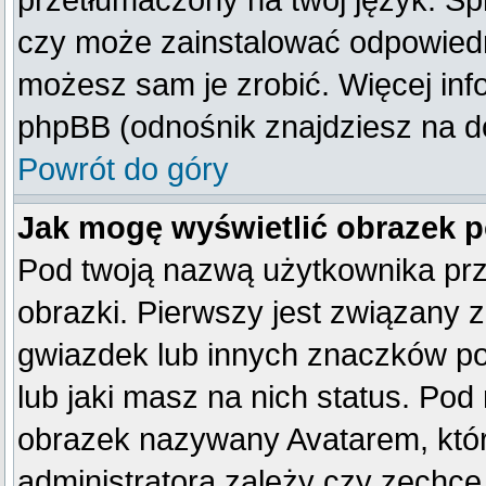
przetłumaczony na twój język. Spr
czy może zainstalować odpowiedni 
możesz sam je zrobić. Więcej inf
phpBB (odnośnik znajdziesz na do
Powrót do góry
Jak mogę wyświetlić obrazek 
Pod twoją nazwą użytkownika pr
obrazki. Pierwszy jest związany 
gwiazdek lub innych znaczków po
lub jaki masz na nich status. Po
obrazek nazywany Avatarem, który
administratora zależy czy zechce 