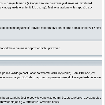
st w danym temacie (z którym zawsze związana jest ankieta). Jeżeli nikt
orzy mogą ankietę zmienić lub usunąć. Jest to ustawione w ten sposób aby
 do nich mogą udzielić jedynie moderatorzy forum oraz administratorzy i z nimi
rawdopodobnie nie masz odpowiednich uprawnień.
ać go dla każdego postu osobno w formularzu wysyłania). Sam BBCode jest
Więcej informacji o BBCode znajdziesz w przewodniku, do którego dostaniesz się
ki będą działały. Jest to podyktowane względami
bezpieczeństwa
, aby zapobiec
odpowiednią opcję w formularzu wysłania postu.