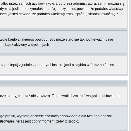
t, albo przez samych użytkowników, albo przez administratora, zanim można się
mi, a jeśli nie otrzymałeś email'a, to czy jesteś pewien, że podałeś właściwy
eli jesteś pewien, że podałeś właściwy email spróbuj skontaktować się z
twoje konto z jakiegoś powodu. Być może stało się tak, ponieważ nic nie
ie i bądź aktywny w dyskusjach.
raz postępuj zgodnie z podanymi instrukcjami a szybko wrócisz na forum
órze strony, chociaż nie zawsze). To pozwoli ci zmienić wszystkie ustawienia.
ego profilu, wybierając strefę czasową odpowiednią dla twojego obszaru.
rowałeś, teraz jest dobry moment, żeby to zrobić.