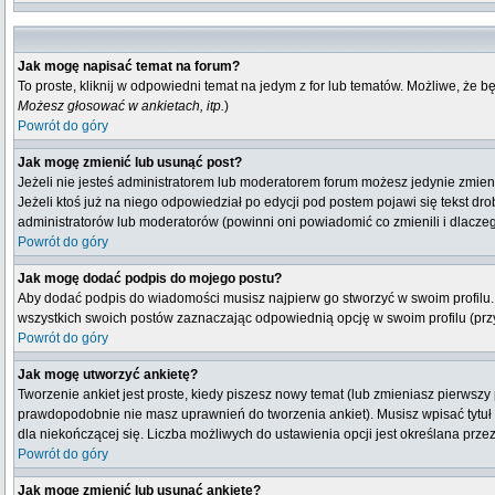
Jak mogę napisać temat na forum?
To proste, kliknij w odpowiedni temat na jedym z for lub tematów. Możliwe, że 
Możesz głosować w ankietach, itp.
)
Powrót do góry
Jak mogę zmienić lub usunąć post?
Jeżeli nie jesteś administratorem lub moderatorem forum możesz jedynie zmienia
Jeżeli ktoś już na niego odpowiedział po edycji pod postem pojawi się tekst drob
administratorów lub moderatorów (powinni oni powiadomić co zmienili i dlaczeg
Powrót do góry
Jak mogę dodać podpis do mojego postu?
Aby dodać podpis do wiadomości musisz najpierw go stworzyć w swoim profilu.
wszystkich swoich postów zaznaczając odpowiednią opcję w swoim profilu (pr
Powrót do góry
Jak mogę utworzyć ankietę?
Tworzenie ankiet jest proste, kiedy piszesz nowy temat (lub zmieniasz pierwsz
prawdopodobnie nie masz uprawnień do tworzenia ankiet). Musisz wpisać tytuł
dla niekończącej się. Liczba możliwych do ustawienia opcji jest określana przez
Powrót do góry
Jak mogę zmienić lub usunąć ankietę?