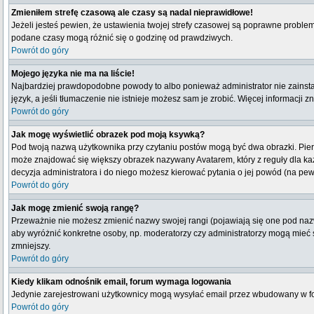
Zmieniłem strefę czasową ale czasy są nadal nieprawidłowe!
Jeżeli jesteś pewien, że ustawienia twojej strefy czasowej są poprawne probl
podane czasy mogą różnić się o godzinę od prawdziwych.
Powrót do góry
Mojego języka nie ma na liście!
Najbardziej prawdopodobne powody to albo ponieważ administrator nie zainstal
język, a jeśli tłumaczenie nie istnieje możesz sam je zrobić. Więcej informacji 
Powrót do góry
Jak mogę wyświetlić obrazek pod moją ksywką?
Pod twoją nazwą użytkownika przy czytaniu postów mogą być dwa obrazki. Pierw
może znajdować się większy obrazek nazywany Avatarem, który z reguły dla każdeg
decyzja administratora i do niego możesz kierować pytania o jej powód (na pew
Powrót do góry
Jak mogę zmienić swoją rangę?
Przeważnie nie możesz zmienić nazwy swojej rangi (pojawiają się one pod nazwą
aby wyróżnić konkretne osoby, np. moderatorzy czy administratorzy mogą mieć s
zmniejszy.
Powrót do góry
Kiedy klikam odnośnik email, forum wymaga logowania
Jedynie zarejestrowani użytkownicy mogą wysyłać email przez wbudowany w fo
Powrót do góry