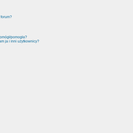
 forum?
 pomógł/pomogła?
m ja i inni użytkownicy?