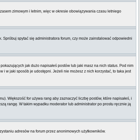
 czasem zimowym i letnim, więc w okresie obowiązywania czasu letniego
. Spróbuj spytać się administratora forum, czy może zainstalować odpowiedni
pokazujących jak dużo napisałeś postów lub jaki masz na nich status. Pod nim
 w jaki sposób je udostępni. Jeżeli nie możesz z nich korzystać, to taka jest
u). Większość for używa rang aby zaznaczyć liczbę postów, które napisałeś, i
ższą rangę. W takim wypadku moderator lub administrator po prostu ręcznie ją
orzystaniu adresów na forum przez anonimowych użytkowników.