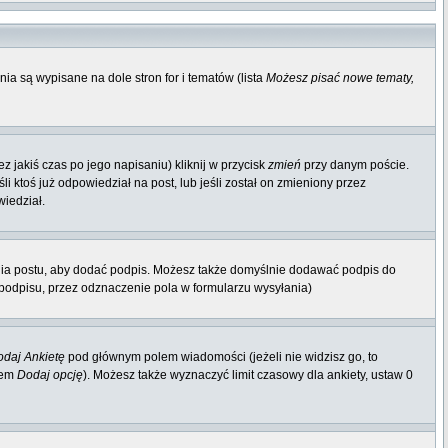
ia są wypisane na dole stron for i tematów (lista
Możesz pisać nowe tematy,
 jakiś czas po jego napisaniu) kliknij w przycisk
zmień
przy danym poście.
li ktoś już odpowiedział na post, lub jeśli został on zmieniony przez
wiedział.
nia postu, aby dodać podpis. Możesz także domyślnie dodawać podpis do
odpisu, przez odznaczenie pola w formularzu wysyłania)
daj Ankietę
pod głównym polem wiadomości (jeżeli nie widzisz go, to
iem
Dodaj opcję
). Możesz także wyznaczyć limit czasowy dla ankiety, ustaw 0