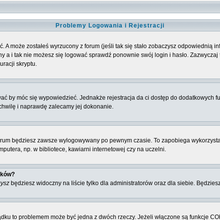
Problemy Logowania i Rejestracji
. A może zostałeś wyrzucony z forum (jeśli tak się stało zobaczysz odpowiednią 
 a i tak nie możesz się logować sprawdź ponownie swój login i hasło. Zazwyczaj to 
racji skryptu.
ować by móc się wypowiedzieć. Jednakże rejestracja da ci dostęp do dodatkowych fu
 chwilę i naprawdę zalecamy jej dokonanie.
rum będziesz zawsze wylogowywany po pewnym czasie. To zapobiega wykorzysta
utera, np. w bibliotece, kawiarni internetowej czy na uczelni.
ików?
zysz
będziesz widoczny na liście tylko dla administratorów oraz dla siebie. Będziesz
ządku to problemem może być jedna z dwóch rzeczy. Jeżeli włączone są funkcje CO