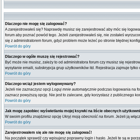
Dlaczego nie mogę się zalogować?
A zarejestrowałeś się? Naprawdę musisz się zarejestrować aby móc się logować
forum aby poznać powód tego. Jeżeli zarejestrowałeś się, nie zostałeś wyrzucony
się z administratorem forum, gdyż problem może leżeć po stronie błędnej konfigu
Powrót do góry
Dlaczego w ogóle muszę się rejestrować?
Być może nie musisz, zależy to od administratora forum czy musisz się rejestr
wysyłanie emaili, subskrypcja grup użytkowników itd. Rejestracja zajmuje tylko
Powrót do góry
Dlaczego wciąż jestem wylogowywany?
Jeżeli nie zaznaczysz opcji
Loguj mnie automatycznie
podczas logowania na fo
zaznacz powyższą opcję. Nie jest to zalecane, gdy korzystasz z publicznego komp
Powrót do góry
Jak mogę zapobiec wyświetlaniu mojej ksywki na liście obecnych użytkown
W swoim profilu znajdziesz opcję
Ukryj moją obecność na forum
. Jeżeli ją
włąc
Powrót do góry
Zarejestrowałem się ale nie mogę się zalogować!
Na początek sprawdź czy wpisujesz poprawny login i hasło. Jeżeli te są w por