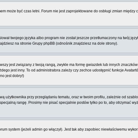
emem może być czas letni. Forum nie jest zaprojektowane do osbługi zmian między
ował twojego języka albo program nie został jeszcze przetłumaczony na twój język
znajdziesz na stronie Grupy phpBB (odnośnik znajdziesz na dole strony).
szy jest związany z twoją rangą, zwykle ma formę gwiazdek lub innych znaczków 
o jest inny. To od administratora zależy czy zechce udostępnić funkcje Avatartów i
no jest dobry!)
 użytkownika przy przeglądaniu tematu, oraz w twoim profilu, zależnie od szablon
pecjalną rangę. Prosimy nie pisać specjalnie postów tylko po to, aby otrzymać wy
rum system (jeżeli admin go włączył). Jest tak aby zapobiec niewłaściwemu wyk