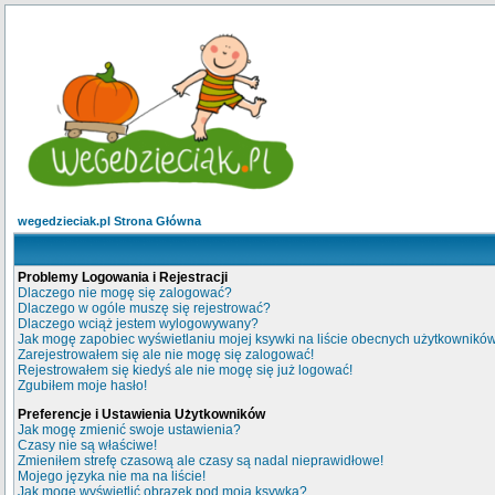
wegedzieciak.pl Strona Główna
Problemy Logowania i Rejestracji
Dlaczego nie mogę się zalogować?
Dlaczego w ogóle muszę się rejestrować?
Dlaczego wciąż jestem wylogowywany?
Jak mogę zapobiec wyświetlaniu mojej ksywki na liście obecnych użytkownikó
Zarejestrowałem się ale nie mogę się zalogować!
Rejestrowałem się kiedyś ale nie mogę się już logować!
Zgubiłem moje hasło!
Preferencje i Ustawienia Użytkowników
Jak mogę zmienić swoje ustawienia?
Czasy nie są właściwe!
Zmieniłem strefę czasową ale czasy są nadal nieprawidłowe!
Mojego języka nie ma na liście!
Jak mogę wyświetlić obrazek pod moją ksywką?