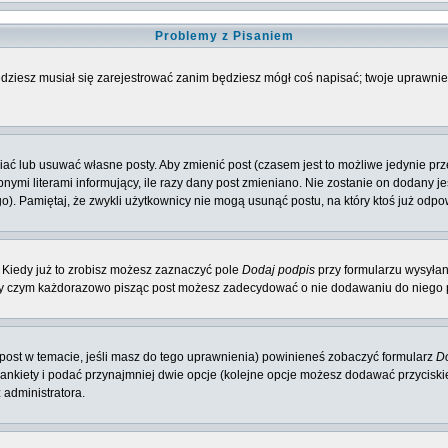
Problemy z Pisaniem
będziesz musiał się zarejestrować zanim będziesz mógł coś napisać; twoje uprawnien
ć lub usuwać własne posty. Aby zmienić post (czasem jest to możliwe jedynie przez
nymi literami informujący, ile razy dany post zmieniano. Nie zostanie on dodany jeś
o). Pamiętaj, że zwykli użytkownicy nie mogą usunąć postu, na który ktoś już odpo
 Kiedy już to zrobisz możesz zaznaczyć pole
Dodaj podpis
przy formularzu wysyła
zy czym każdorazowo pisząc post możesz zadecydować o nie dodawaniu do niego p
y post w temacie, jeśli masz do tego uprawnienia) powinieneś zobaczyć formularz
Do
 ankiety i podać przynajmniej dwie opcje (kolejne opcje możesz dodawać przycisk
 administratora.