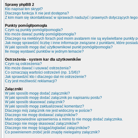
Sprawy phpBB 2
Kto napisał ten skrypt?
Dlaczego funkcja X nie jest dostępna?
Z kim mam się skontaktować w sprawach nadużyć i prawnych dotyczących tego
Punkty pomógł/pomogła
Czym są punkty pomógł/pomogła?
Kto może dawać punkty pomógł/pomogła?
Dlaczego na niektórych forach pod moim avatarem nie są wyświetlane punkty
Jak mogę sprawdzić liczbę i inne informacje związane z punktami, które posiada
W jaki sposób mogę dać użytkownikowi punkt pomógł/pomogła?
Ile mogę wystawić punktów w jednym temacie?
Ostrzeżenia - system kar dla użytkowników
Czym są ostrzeżenia?
Kto może dawać i usuwać ostrzeżenia?
Co oznaczają wartości ostrzeżeń (np. 1/3/6)?
Jak sprawdzić kto i dlaczego dał mi ostrzeżenie?
Czy jest możliwość reklamacji?
Załączniki
W jaki sposób mogę dodać załączniki?
W jaki sposób mogę dodać załącznik po napisaniu postu?
W jaki sposób skasować załącznik?
W jaki sposób mogę zaktualizować komentarz?
Dlaczego mój załącznik nie jest widoczny w poście?
Dlaczego nie mogę dodawać załączników?
Mam odpowiednie uprawnienia a mimo to nie mogę dodać załącznika.
Dlaczego nie mogę skasować załączników?
Dlaczego nie mogę ściągać/ogladać załączników?
Co powinienem zrobić jeśli znajdę nielegalny załącznik?