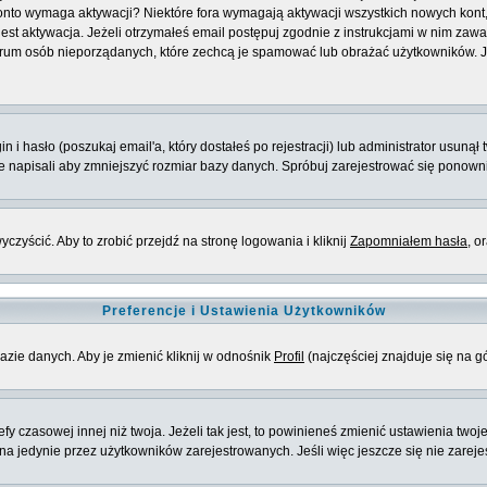
e konto wymaga aktywacji? Niektóre fora wymagają aktywacji wszystkich nowych kon
 aktywacja. Jeżeli otrzymałeś email postępuj zgodnie z instrukcjami w nim zawarty
rum osób nieporządanych, które zechcą je spamować lub obrażać użytkowników. Jeż
 hasło (poszukaj email'a, który dostałeś po rejestracji) lub administrator usunął 
ie napisali aby zmniejszyć rozmiar bazy danych. Spróbuj zarejestrować się ponown
zyścić. Aby to zrobić przejdź na stronę logowania i kliknij
Zapomniałem hasła
, o
Preferencje i Ustawienia Użytkowników
azie danych. Aby je zmienić kliknij w odnośnik
Profil
(najczęściej znajduje się na g
 czasowej innej niż twoja. Jeżeli tak jest, to powinieneś zmienić ustawienia twoj
 jedynie przez użytkowników zarejestrowanych. Jeśli więc jeszcze się nie zarejest