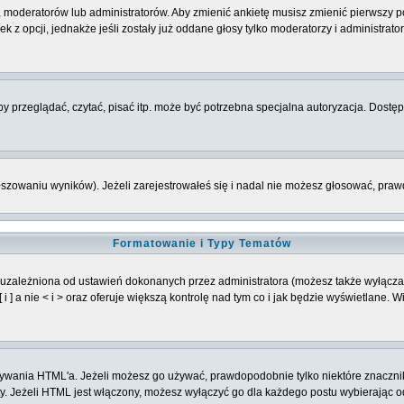
 moderatorów lub administratorów. Aby zmienić ankietę musisz zmienić pierwszy po
 z opcji, jednakże jeśli zostały już oddane głosy tylko moderatorzy i administrat
 przeglądać, czytać, pisać itp. może być potrzebna specjalna autoryzacja. Dostępu
łszowaniu wyników). Jeżeli zarejestrowałeś się i nadal nie możesz głosować, p
Formatowanie i Typy Tematów
 uzależniona od ustawień dokonanych przez administratora (możesz także wyłącz
] a nie < i > oraz oferuje większą kontrolę nad tym co i jak będzie wyświetlane. 
 używania HTML'a. Jeżeli możesz go używać, prawdopodobnie tylko niektóre znaczni
oty. Jeżeli HTML jest włączony, możesz wyłączyć go dla każdego postu wybierając 