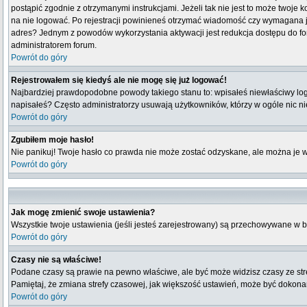
postąpić zgodnie z otrzymanymi instrukcjami. Jeżeli tak nie jest to może twoj
na nie logować. Po rejestracji powinieneś otrzymać wiadomość czy wymagana jest
adres? Jednym z powodów wykorzystania aktywacji jest redukcja dostępu do fo
administratorem forum.
Powrót do góry
Rejestrowałem się kiedyś ale nie mogę się już logować!
Najbardziej prawdopodobne powody takiego stanu to: wpisałeś niewłaściwy login i
napisałeś? Często administratorzy usuwają użytkowników, którzy w ogóle nic n
Powrót do góry
Zgubiłem moje hasło!
Nie panikuj! Twoje hasło co prawda nie może zostać odzyskane, ale można je wyc
Powrót do góry
Jak mogę zmienić swoje ustawienia?
Wszystkie twoje ustawienia (jeśli jesteś zarejestrowany) są przechowywane w b
Powrót do góry
Czasy nie są właściwe!
Podane czasy są prawie na pewno właściwe, ale być może widzisz czasy ze strefy
Pamiętaj, że zmiana strefy czasowej, jak większość ustawień, może być dokonana
Powrót do góry