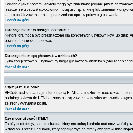
Podobnie jak z postami, ankiety mogą być zmieniane jedynie przez ich twórców,
jeszcze nie głosował użytkownicy mogą usunąć ankietę lub zmieniać którąkolwiek
zapobiec fałszowaniu ankiet przez zmianę opcji w połowie głosowania.
Powrót do góry
Dlaczego nie mam dostępu do forum?
Nietóre fora mogą być przeznaczone dla konkretnych użytkowników lub grup. Aby
powinieneś się skontaktować.
Powrót do góry
Dlaczego nie mogę głosować w ankietach?
Tylko zarejestrowani użytkownicy mogą głosować w ankietach (aby zapobiec fa
Powrót do góry
Czym jest BBCode?
BBCode jest specjalną implementacją HTML'a, a możliwość jego używania jest
podobny stylowo do HTML'a, znaczniki są zawarte w nawiasach kwadratowych [ i 
ze strony wysyłania postu.
Powrót do góry
Czy mogę używać HTML?
Zależy to od decyzji administratora, który ma pełną kontrolę nad możliwością
wstawianiu przez ludzi kodu, który zepsuje wygląd strony czy sprawi inne kłop