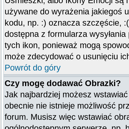
Uśmieszki, albo Ikony Emocji są 
używane do wyrażenia jakiegoś u
kodu, np. :) oznacza szczęście, :(
dostępna z formularza wysyłania
tych ikon, ponieważ mogą spowod
może zdecydować o usunięciu ich
Powrót do góry
Czy mogę dodawać Obrazki?
Jak najbardziej możesz wstawiać
obecnie nie istnieje możliwość p
forum. Musisz więc wstawiać obraz
ogólnodostępnym serwerze, np. ht