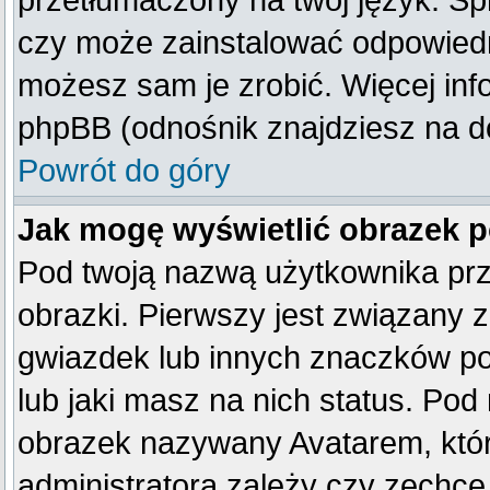
przetłumaczony na twój język. Spr
czy może zainstalować odpowiedni 
możesz sam je zrobić. Więcej inf
phpBB (odnośnik znajdziesz na do
Powrót do góry
Jak mogę wyświetlić obrazek 
Pod twoją nazwą użytkownika pr
obrazki. Pierwszy jest związany 
gwiazdek lub innych znaczków po
lub jaki masz na nich status. Po
obrazek nazywany Avatarem, który
administratora zależy czy zechce 