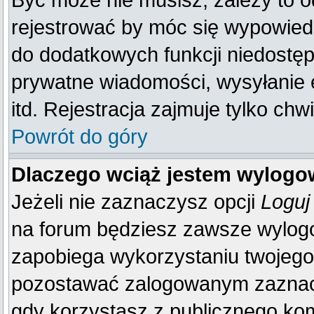
Być może nie musisz, zależy to o
rejestrować by móc się wypowiedz
do dodatkowych funkcji niedostępn
prywatne wiadomości, wysyłanie 
itd. Rejestracja zajmuje tylko ch
Powrót do góry
Dlaczego wciąż jestem wylog
Jeżeli nie zaznaczysz opcji
Loguj
na forum będziesz zawsze wylo
zapobiega wykorzystaniu twojego
pozostawać zalogowanym zaznacz 
gdy korzystasz z publicznego komp