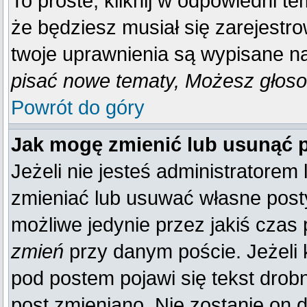
To proste, kliknij w odpowiedni t
że będziesz musiał się zarejestr
twoje uprawnienia są wypisane na 
pisać nowe tematy, Możesz głosow
Powrót do góry
Jak mogę zmienić lub usunąć 
Jeżeli nie jesteś administratore
zmieniać lub usuwać własne posty
możliwe jedynie przez jakiś czas p
zmień
przy danym poście. Jeżeli k
pod postem pojawi się tekst drobn
post zmieniano. Nie zostanie on d