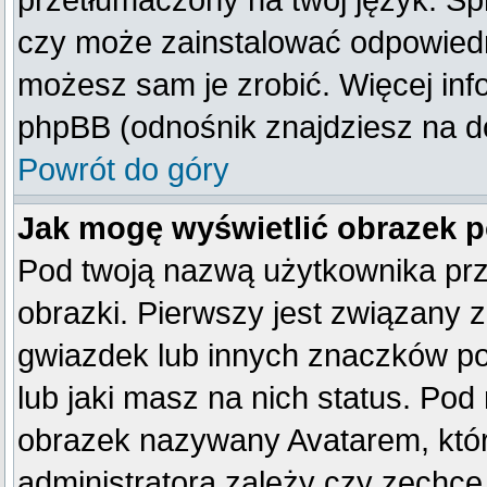
przetłumaczony na twój język. Spr
czy może zainstalować odpowiedni 
możesz sam je zrobić. Więcej inf
phpBB (odnośnik znajdziesz na do
Powrót do góry
Jak mogę wyświetlić obrazek 
Pod twoją nazwą użytkownika pr
obrazki. Pierwszy jest związany 
gwiazdek lub innych znaczków po
lub jaki masz na nich status. Po
obrazek nazywany Avatarem, który
administratora zależy czy zechce 