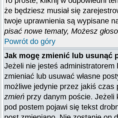
To proste, kliknij w odpowiedni t
że będziesz musiał się zarejestr
twoje uprawnienia są wypisane na 
pisać nowe tematy, Możesz głosow
Powrót do góry
Jak mogę zmienić lub usunąć 
Jeżeli nie jesteś administratore
zmieniać lub usuwać własne posty
możliwe jedynie przez jakiś czas p
zmień
przy danym poście. Jeżeli k
pod postem pojawi się tekst drobn
post zmieniano. Nie zostanie on d