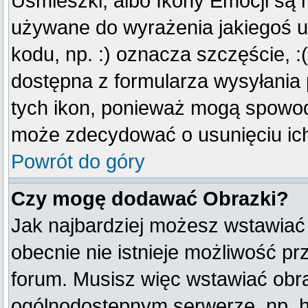
Uśmieszki, albo Ikony Emocji są 
używane do wyrażenia jakiegoś u
kodu, np. :) oznacza szczęście, :(
dostępna z formularza wysyłania
tych ikon, ponieważ mogą spowod
może zdecydować o usunięciu ich
Powrót do góry
Czy mogę dodawać Obrazki?
Jak najbardziej możesz wstawiać
obecnie nie istnieje możliwość p
forum. Musisz więc wstawiać obraz
ogólnodostępnym serwerze, np. ht