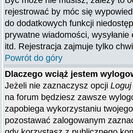
Być może nie musisz, zależy to o
rejestrować by móc się wypowiedz
do dodatkowych funkcji niedostępn
prywatne wiadomości, wysyłanie 
itd. Rejestracja zajmuje tylko ch
Powrót do góry
Dlaczego wciąż jestem wylog
Jeżeli nie zaznaczysz opcji
Loguj
na forum będziesz zawsze wylo
zapobiega wykorzystaniu twojego
pozostawać zalogowanym zaznacz 
gdy korzystasz z publicznego komp