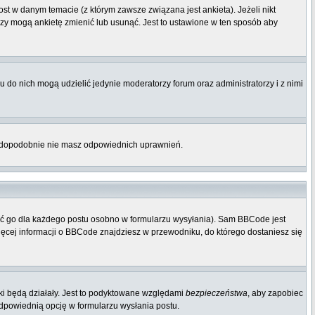
st w danym temacie (z którym zawsze związana jest ankieta). Jeżeli nikt
orzy mogą ankietę zmienić lub usunąć. Jest to ustawione w ten sposób aby
 do nich mogą udzielić jedynie moderatorzy forum oraz administratorzy i z nimi
rawdopodobnie nie masz odpowiednich uprawnień.
ać go dla każdego postu osobno w formularzu wysyłania). Sam BBCode jest
Więcej informacji o BBCode znajdziesz w przewodniku, do którego dostaniesz się
ki będą działały. Jest to podyktowane względami
bezpieczeństwa
, aby zapobiec
odpowiednią opcję w formularzu wysłania postu.