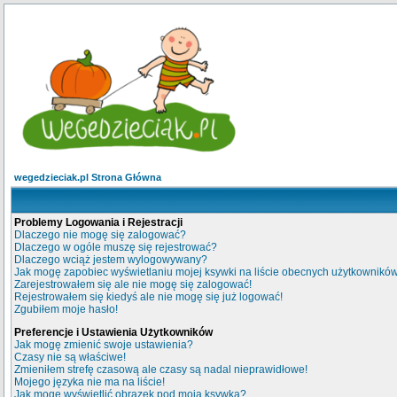
wegedzieciak.pl Strona Główna
Problemy Logowania i Rejestracji
Dlaczego nie mogę się zalogować?
Dlaczego w ogóle muszę się rejestrować?
Dlaczego wciąż jestem wylogowywany?
Jak mogę zapobiec wyświetlaniu mojej ksywki na liście obecnych użytkownikó
Zarejestrowałem się ale nie mogę się zalogować!
Rejestrowałem się kiedyś ale nie mogę się już logować!
Zgubiłem moje hasło!
Preferencje i Ustawienia Użytkowników
Jak mogę zmienić swoje ustawienia?
Czasy nie są właściwe!
Zmieniłem strefę czasową ale czasy są nadal nieprawidłowe!
Mojego języka nie ma na liście!
Jak mogę wyświetlić obrazek pod moją ksywką?