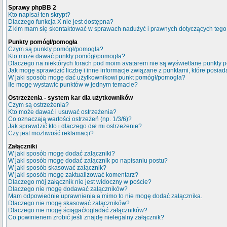
Sprawy phpBB 2
Kto napisał ten skrypt?
Dlaczego funkcja X nie jest dostępna?
Z kim mam się skontaktować w sprawach nadużyć i prawnych dotyczących tego
Punkty pomógł/pomogła
Czym są punkty pomógł/pomogła?
Kto może dawać punkty pomógł/pomogła?
Dlaczego na niektórych forach pod moim avatarem nie są wyświetlane punkty
Jak mogę sprawdzić liczbę i inne informacje związane z punktami, które posiada
W jaki sposób mogę dać użytkownikowi punkt pomógł/pomogła?
Ile mogę wystawić punktów w jednym temacie?
Ostrzeżenia - system kar dla użytkowników
Czym są ostrzeżenia?
Kto może dawać i usuwać ostrzeżenia?
Co oznaczają wartości ostrzeżeń (np. 1/3/6)?
Jak sprawdzić kto i dlaczego dał mi ostrzeżenie?
Czy jest możliwość reklamacji?
Załączniki
W jaki sposób mogę dodać załączniki?
W jaki sposób mogę dodać załącznik po napisaniu postu?
W jaki sposób skasować załącznik?
W jaki sposób mogę zaktualizować komentarz?
Dlaczego mój załącznik nie jest widoczny w poście?
Dlaczego nie mogę dodawać załączników?
Mam odpowiednie uprawnienia a mimo to nie mogę dodać załącznika.
Dlaczego nie mogę skasować załączników?
Dlaczego nie mogę ściągać/ogladać załączników?
Co powinienem zrobić jeśli znajdę nielegalny załącznik?