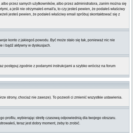
t, albo przez samych użytkowników, albo przez administratora, zanim można się
mi, a jeśli nie otrzymałeś email'a, to czy jesteś pewien, że podałeś właściwy
eli jesteś pewien, że podałeś właściwy email spróbuj skontaktować się z
twoje konto z jakiegoś powodu. Być może stało się tak, ponieważ nic nie
ie i bądź aktywny w dyskusjach.
raz postępuj zgodnie z podanymi instrukcjami a szybko wrócisz na forum
órze strony, chociaż nie zawsze). To pozwoli ci zmienić wszystkie ustawienia.
ego profilu, wybierając strefę czasową odpowiednią dla twojego obszaru.
rowałeś, teraz jest dobry moment, żeby to zrobić.