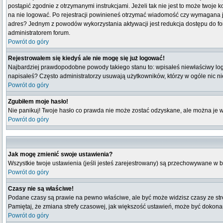
postąpić zgodnie z otrzymanymi instrukcjami. Jeżeli tak nie jest to może twoj
na nie logować. Po rejestracji powinieneś otrzymać wiadomość czy wymagana jest
adres? Jednym z powodów wykorzystania aktywacji jest redukcja dostępu do fo
administratorem forum.
Powrót do góry
Rejestrowałem się kiedyś ale nie mogę się już logować!
Najbardziej prawdopodobne powody takiego stanu to: wpisałeś niewłaściwy login i
napisałeś? Często administratorzy usuwają użytkowników, którzy w ogóle nic n
Powrót do góry
Zgubiłem moje hasło!
Nie panikuj! Twoje hasło co prawda nie może zostać odzyskane, ale można je wyc
Powrót do góry
Jak mogę zmienić swoje ustawienia?
Wszystkie twoje ustawienia (jeśli jesteś zarejestrowany) są przechowywane w b
Powrót do góry
Czasy nie są właściwe!
Podane czasy są prawie na pewno właściwe, ale być może widzisz czasy ze strefy
Pamiętaj, że zmiana strefy czasowej, jak większość ustawień, może być dokonana
Powrót do góry