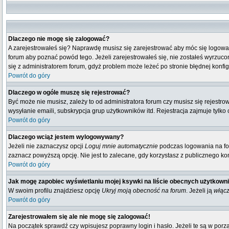
Dlaczego nie mogę się zalogować?
A zarejestrowałeś się? Naprawdę musisz się zarejestrować aby móc się logować
forum aby poznać powód tego. Jeżeli zarejestrowałeś się, nie zostałeś wyrzucony
się z administratorem forum, gdyż problem może leżeć po stronie błędnej konfigu
Powrót do góry
Dlaczego w ogóle muszę się rejestrować?
Być może nie musisz, zależy to od administratora forum czy musisz się rejestr
wysyłanie emaili, subskrypcja grup użytkowników itd. Rejestracja zajmuje tylko
Powrót do góry
Dlaczego wciąż jestem wylogowywany?
Jeżeli nie zaznaczysz opcji
Loguj mnie automatycznie
podczas logowania na fo
zaznacz powyższą opcję. Nie jest to zalecane, gdy korzystasz z publicznego komp
Powrót do góry
Jak mogę zapobiec wyświetlaniu mojej ksywki na liście obecnych użytkown
W swoim profilu znajdziesz opcję
Ukryj moją obecność na forum
. Jeżeli ją
włąc
Powrót do góry
Zarejestrowałem się ale nie mogę się zalogować!
Na początek sprawdź czy wpisujesz poprawny login i hasło. Jeżeli te są w por