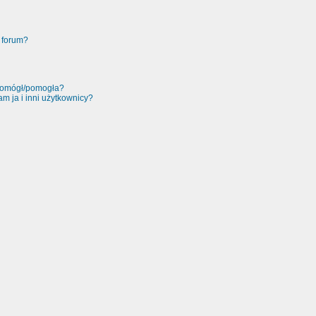
 forum?
 pomógł/pomogła?
m ja i inni użytkownicy?