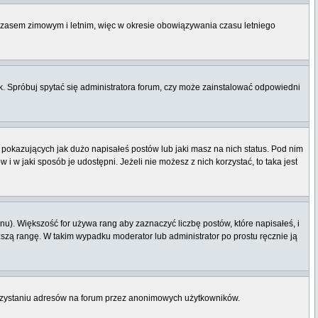
 czasem zimowym i letnim, więc w okresie obowiązywania czasu letniego
. Spróbuj spytać się administratora forum, czy może zainstalować odpowiedni
pokazujących jak dużo napisałeś postów lub jaki masz na nich status. Pod nim
 w jaki sposób je udostępni. Jeżeli nie możesz z nich korzystać, to taka jest
u). Większość for używa rang aby zaznaczyć liczbę postów, które napisałeś, i
ższą rangę. W takim wypadku moderator lub administrator po prostu ręcznie ją
orzystaniu adresów na forum przez anonimowych użytkowników.