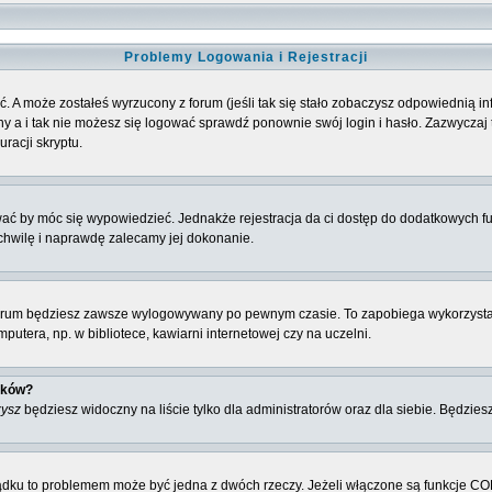
Problemy Logowania i Rejestracji
. A może zostałeś wyrzucony z forum (jeśli tak się stało zobaczysz odpowiednią 
 a i tak nie możesz się logować sprawdź ponownie swój login i hasło. Zazwyczaj to 
racji skryptu.
ować by móc się wypowiedzieć. Jednakże rejestracja da ci dostęp do dodatkowych fu
 chwilę i naprawdę zalecamy jej dokonanie.
rum będziesz zawsze wylogowywany po pewnym czasie. To zapobiega wykorzysta
utera, np. w bibliotece, kawiarni internetowej czy na uczelni.
ików?
zysz
będziesz widoczny na liście tylko dla administratorów oraz dla siebie. Będziesz
ządku to problemem może być jedna z dwóch rzeczy. Jeżeli włączone są funkcje CO