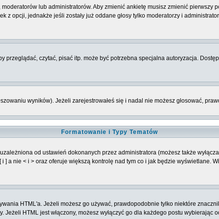
 moderatorów lub administratorów. Aby zmienić ankietę musisz zmienić pierwszy po
 z opcji, jednakże jeśli zostały już oddane głosy tylko moderatorzy i administrat
 przeglądać, czytać, pisać itp. może być potrzebna specjalna autoryzacja. Dostępu
łszowaniu wyników). Jeżeli zarejestrowałeś się i nadal nie możesz głosować, p
Formatowanie i Typy Tematów
 uzależniona od ustawień dokonanych przez administratora (możesz także wyłącz
] a nie < i > oraz oferuje większą kontrolę nad tym co i jak będzie wyświetlane. 
 używania HTML'a. Jeżeli możesz go używać, prawdopodobnie tylko niektóre znaczni
oty. Jeżeli HTML jest włączony, możesz wyłączyć go dla każdego postu wybierając 