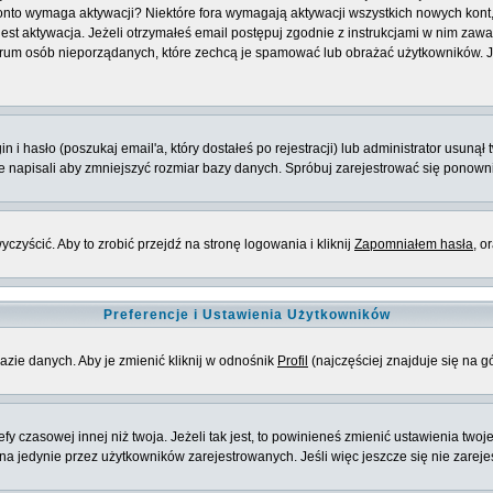
e konto wymaga aktywacji? Niektóre fora wymagają aktywacji wszystkich nowych kon
 aktywacja. Jeżeli otrzymałeś email postępuj zgodnie z instrukcjami w nim zawarty
rum osób nieporządanych, które zechcą je spamować lub obrażać użytkowników. Jeż
 hasło (poszukaj email'a, który dostałeś po rejestracji) lub administrator usunął 
ie napisali aby zmniejszyć rozmiar bazy danych. Spróbuj zarejestrować się ponown
zyścić. Aby to zrobić przejdź na stronę logowania i kliknij
Zapomniałem hasła
, o
Preferencje i Ustawienia Użytkowników
azie danych. Aby je zmienić kliknij w odnośnik
Profil
(najczęściej znajduje się na g
 czasowej innej niż twoja. Jeżeli tak jest, to powinieneś zmienić ustawienia twoj
 jedynie przez użytkowników zarejestrowanych. Jeśli więc jeszcze się nie zarejest