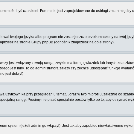
emem może być czas letni. Forum nie jest zaprojektowane do osbługi zmian między
ował twojego języka albo program nie został jeszcze przetłumaczony na twój język
znajdziesz na stronie Grupy phpBB (odnośnik znajdziesz na dole strony).
szy jest związany z twoją rangą, zwykle ma formę gwiazdek lub innych znaczków 
o jest inny. To od administratora zależy czy zechce udostępnić funkcje Avatartów i
no jest dobry!)
 użytkownika przy przeglądaniu tematu, oraz w twoim profilu, zależnie od szablon
pecjalną rangę. Prosimy nie pisać specjalnie postów tylko po to, aby otrzymać wy
rum system (jeżeli admin go włączył). Jest tak aby zapobiec niewłaściwemu wyk