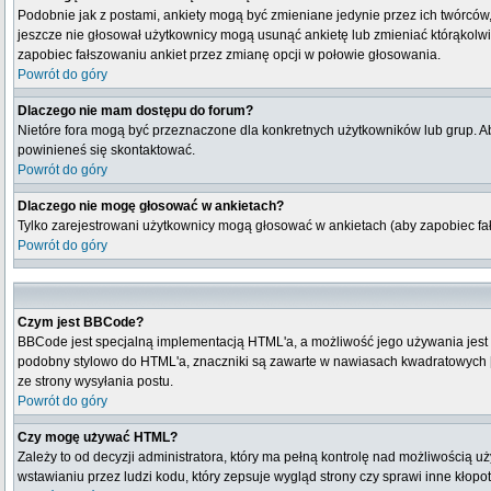
Podobnie jak z postami, ankiety mogą być zmieniane jedynie przez ich twórców,
jeszcze nie głosował użytkownicy mogą usunąć ankietę lub zmieniać którąkolwiek
zapobiec fałszowaniu ankiet przez zmianę opcji w połowie głosowania.
Powrót do góry
Dlaczego nie mam dostępu do forum?
Nietóre fora mogą być przeznaczone dla konkretnych użytkowników lub grup. Aby
powinieneś się skontaktować.
Powrót do góry
Dlaczego nie mogę głosować w ankietach?
Tylko zarejestrowani użytkownicy mogą głosować w ankietach (aby zapobiec fa
Powrót do góry
Czym jest BBCode?
BBCode jest specjalną implementacją HTML'a, a możliwość jego używania jest
podobny stylowo do HTML'a, znaczniki są zawarte w nawiasach kwadratowych [ i 
ze strony wysyłania postu.
Powrót do góry
Czy mogę używać HTML?
Zależy to od decyzji administratora, który ma pełną kontrolę nad możliwością
wstawianiu przez ludzi kodu, który zepsuje wygląd strony czy sprawi inne kłop