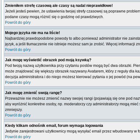
Zmieniłem strefę czasową ale czasy są nadal nieprawidłowe!
Jeżeli jesteś pewien, że ustawienia twojej strefy czasowej są poprawne probl
podane czasy mogą różnić się o godzinę od prawdziwych.
Powrót do góry
Mojego języka nie ma na liście!
Najbardziej prawdopodobne powody to albo ponieważ administrator nie zainstal
język, a jeśli tłumaczenie nie istnieje możesz sam je zrobić. Więcej informacji 
Powrót do góry
Jak mogę wyświetlić obrazek pod moją ksywką?
Pod twoją nazwą użytkownika przy czytaniu postów mogą być dwa obrazki. Pierw
może znajdować się większy obrazek nazywany Avatarem, który z reguły dla każdeg
decyzja administratora i do niego możesz kierować pytania o jej powód (na pew
Powrót do góry
Jak mogę zmienić swoją rangę?
Przeważnie nie możesz zmienić nazwy swojej rangi (pojawiają się one pod nazwą
aby wyróżnić konkretne osoby, np. moderatorzy czy administratorzy mogą mieć s
zmniejszy.
Powrót do góry
Kiedy klikam odnośnik email, forum wymaga logowania
Jedynie zarejestrowani użytkownicy mogą wysyłać email przez wbudowany w fo
Powrót do góry