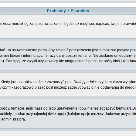
Problemy z Pisaniem
będziesz musiał się zarejestrować zanim będziesz mógł coś napisać; twoje uprawnien
ć lub usuwać własne posty. Aby zmienić post (czasem jest to możliwe jedynie przez
nymi literami informujący, ile razy dany post zmieniano. Nie zostanie on dodany jeś
o). Pamiętaj, że zwykli użytkownicy nie mogą usunąć postu, na który ktoś już odpo
 Kiedy już to zrobisz możesz zaznaczyć pole
Dodaj podpis
przy formularzu wysyła
zy czym każdorazowo pisząc post możesz zadecydować o nie dodawaniu do niego p
y post w temacie, jeśli masz do tego uprawnienia) powinieneś zobaczyć formularz
Do
 ankiety i podać przynajmniej dwie opcje (kolejne opcje możesz dodawać przycisk
 administratora.