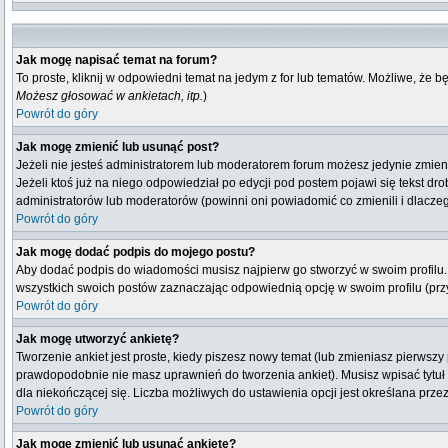
Jak mogę napisać temat na forum?
To proste, kliknij w odpowiedni temat na jedym z for lub tematów. Możliwe, że 
Możesz głosować w ankietach, itp.
)
Powrót do góry
Jak mogę zmienić lub usunąć post?
Jeżeli nie jesteś administratorem lub moderatorem forum możesz jedynie zmienia
Jeżeli ktoś już na niego odpowiedział po edycji pod postem pojawi się tekst drob
administratorów lub moderatorów (powinni oni powiadomić co zmienili i dlaczeg
Powrót do góry
Jak mogę dodać podpis do mojego postu?
Aby dodać podpis do wiadomości musisz najpierw go stworzyć w swoim profilu.
wszystkich swoich postów zaznaczając odpowiednią opcję w swoim profilu (pr
Powrót do góry
Jak mogę utworzyć ankietę?
Tworzenie ankiet jest proste, kiedy piszesz nowy temat (lub zmieniasz pierwsz
prawdopodobnie nie masz uprawnień do tworzenia ankiet). Musisz wpisać tytuł
dla niekończącej się. Liczba możliwych do ustawienia opcji jest określana przez
Powrót do góry
Jak mogę zmienić lub usunąć ankietę?