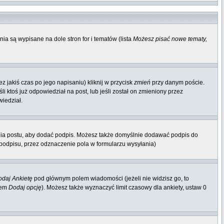
ia są wypisane na dole stron for i tematów (lista
Możesz pisać nowe tematy,
 jakiś czas po jego napisaniu) kliknij w przycisk
zmień
przy danym poście.
li ktoś już odpowiedział na post, lub jeśli został on zmieniony przez
wiedział.
nia postu, aby dodać podpis. Możesz także domyślnie dodawać podpis do
odpisu, przez odznaczenie pola w formularzu wysyłania)
daj Ankietę
pod głównym polem wiadomości (jeżeli nie widzisz go, to
iem
Dodaj opcję
). Możesz także wyznaczyć limit czasowy dla ankiety, ustaw 0