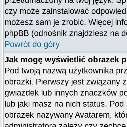
przetłumaczony na twój język. Spr
czy może zainstalować odpowiedni 
możesz sam je zrobić. Więcej inf
phpBB (odnośnik znajdziesz na do
Powrót do góry
Jak mogę wyświetlić obrazek 
Pod twoją nazwą użytkownika pr
obrazki. Pierwszy jest związany 
gwiazdek lub innych znaczków po
lub jaki masz na nich status. Po
obrazek nazywany Avatarem, który
administratora zależy czy zechce 