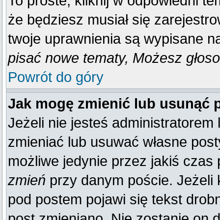
To proste, kliknij w odpowiedni t
że będziesz musiał się zarejestr
twoje uprawnienia są wypisane na 
pisać nowe tematy, Możesz głosow
Powrót do góry
Jak mogę zmienić lub usunąć 
Jeżeli nie jesteś administratore
zmieniać lub usuwać własne posty
możliwe jedynie przez jakiś czas p
zmień
przy danym poście. Jeżeli k
pod postem pojawi się tekst drobn
post zmieniano. Nie zostanie on d