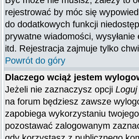
Być może nie musisz, zależy to o
rejestrować by móc się wypowiedz
do dodatkowych funkcji niedostępn
prywatne wiadomości, wysyłanie 
itd. Rejestracja zajmuje tylko ch
Powrót do góry
Dlaczego wciąż jestem wylog
Jeżeli nie zaznaczysz opcji
Loguj
na forum będziesz zawsze wylo
zapobiega wykorzystaniu twojego
pozostawać zalogowanym zaznacz 
gdy korzystasz z publicznego komp