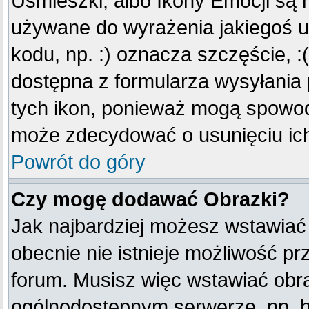
Uśmieszki, albo Ikony Emocji są 
używane do wyrażenia jakiegoś u
kodu, np. :) oznacza szczęście, :(
dostępna z formularza wysyłania
tych ikon, ponieważ mogą spowod
może zdecydować o usunięciu ich
Powrót do góry
Czy mogę dodawać Obrazki?
Jak najbardziej możesz wstawiać
obecnie nie istnieje możliwość p
forum. Musisz więc wstawiać obraz
ogólnodostępnym serwerze, np. ht