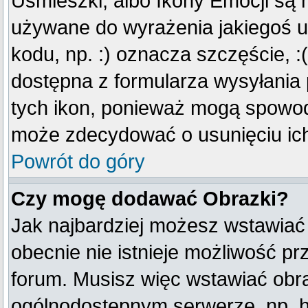
Uśmieszki, albo Ikony Emocji są 
używane do wyrażenia jakiegoś u
kodu, np. :) oznacza szczęście, :(
dostępna z formularza wysyłania
tych ikon, ponieważ mogą spowod
może zdecydować o usunięciu ich
Powrót do góry
Czy mogę dodawać Obrazki?
Jak najbardziej możesz wstawiać
obecnie nie istnieje możliwość p
forum. Musisz więc wstawiać obraz
ogólnodostępnym serwerze, np. ht