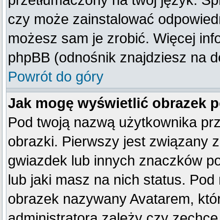
przetłumaczony na twój język. Spr
czy może zainstalować odpowiedni 
możesz sam je zrobić. Więcej inf
phpBB (odnośnik znajdziesz na do
Powrót do góry
Jak mogę wyświetlić obrazek 
Pod twoją nazwą użytkownika pr
obrazki. Pierwszy jest związany 
gwiazdek lub innych znaczków po
lub jaki masz na nich status. Po
obrazek nazywany Avatarem, który
administratora zależy czy zechce 