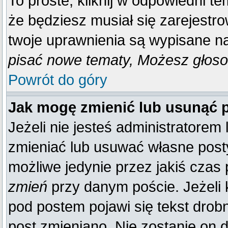
To proste, kliknij w odpowiedni t
że będziesz musiał się zarejestr
twoje uprawnienia są wypisane na 
pisać nowe tematy, Możesz głosow
Powrót do góry
Jak mogę zmienić lub usunąć 
Jeżeli nie jesteś administratore
zmieniać lub usuwać własne posty
możliwe jedynie przez jakiś czas p
zmień
przy danym poście. Jeżeli k
pod postem pojawi się tekst drobn
post zmieniano. Nie zostanie on d