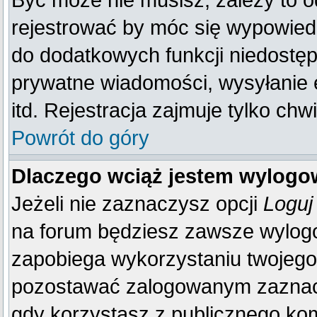
Być może nie musisz, zależy to o
rejestrować by móc się wypowiedz
do dodatkowych funkcji niedostępn
prywatne wiadomości, wysyłanie 
itd. Rejestracja zajmuje tylko ch
Powrót do góry
Dlaczego wciąż jestem wylog
Jeżeli nie zaznaczysz opcji
Loguj
na forum będziesz zawsze wylo
zapobiega wykorzystaniu twojego
pozostawać zalogowanym zaznacz 
gdy korzystasz z publicznego komp