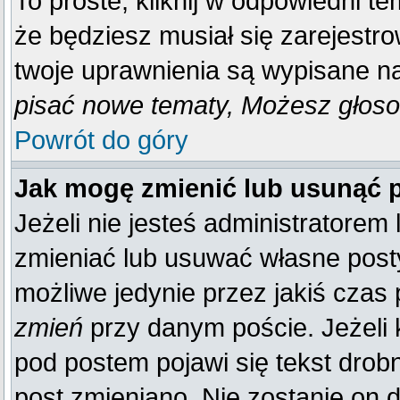
To proste, kliknij w odpowiedni t
że będziesz musiał się zarejestr
twoje uprawnienia są wypisane na 
pisać nowe tematy, Możesz głosow
Powrót do góry
Jak mogę zmienić lub usunąć 
Jeżeli nie jesteś administratore
zmieniać lub usuwać własne posty
możliwe jedynie przez jakiś czas p
zmień
przy danym poście. Jeżeli k
pod postem pojawi się tekst drobn
post zmieniano. Nie zostanie on d