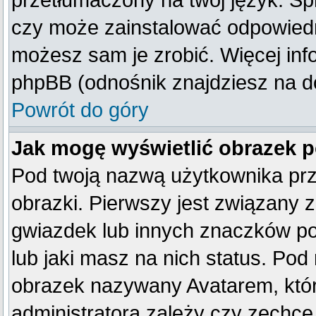
przetłumaczony na twój język. Spr
czy może zainstalować odpowiedni 
możesz sam je zrobić. Więcej inf
phpBB (odnośnik znajdziesz na do
Powrót do góry
Jak mogę wyświetlić obrazek 
Pod twoją nazwą użytkownika pr
obrazki. Pierwszy jest związany 
gwiazdek lub innych znaczków po
lub jaki masz na nich status. Po
obrazek nazywany Avatarem, który
administratora zależy czy zechce 