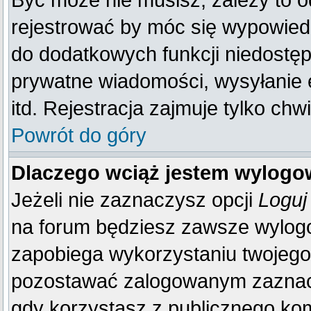
Być może nie musisz, zależy to o
rejestrować by móc się wypowiedz
do dodatkowych funkcji niedostępn
prywatne wiadomości, wysyłanie 
itd. Rejestracja zajmuje tylko ch
Powrót do góry
Dlaczego wciąż jestem wylog
Jeżeli nie zaznaczysz opcji
Loguj
na forum będziesz zawsze wylo
zapobiega wykorzystaniu twojego
pozostawać zalogowanym zaznacz 
gdy korzystasz z publicznego komp