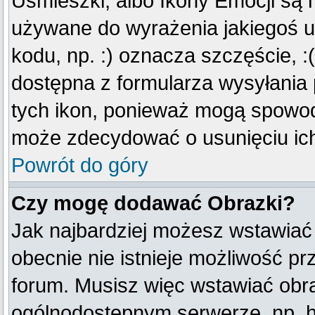
Uśmieszki, albo Ikony Emocji są 
używane do wyrażenia jakiegoś u
kodu, np. :) oznacza szczęście, :(
dostępna z formularza wysyłania
tych ikon, ponieważ mogą spowod
może zdecydować o usunięciu ich
Powrót do góry
Czy mogę dodawać Obrazki?
Jak najbardziej możesz wstawiać
obecnie nie istnieje możliwość p
forum. Musisz więc wstawiać obraz
ogólnodostępnym serwerze, np. ht