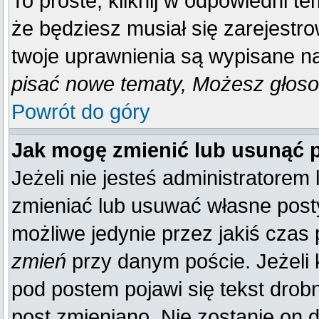
To proste, kliknij w odpowiedni t
że będziesz musiał się zarejestr
twoje uprawnienia są wypisane na 
pisać nowe tematy, Możesz głosow
Powrót do góry
Jak mogę zmienić lub usunąć 
Jeżeli nie jesteś administratore
zmieniać lub usuwać własne posty
możliwe jedynie przez jakiś czas p
zmień
przy danym poście. Jeżeli k
pod postem pojawi się tekst drobn
post zmieniano. Nie zostanie on d