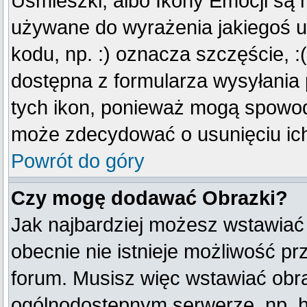
Uśmieszki, albo Ikony Emocji są 
używane do wyrażenia jakiegoś u
kodu, np. :) oznacza szczęście, :(
dostępna z formularza wysyłania
tych ikon, ponieważ mogą spowod
może zdecydować o usunięciu ich
Powrót do góry
Czy mogę dodawać Obrazki?
Jak najbardziej możesz wstawiać
obecnie nie istnieje możliwość p
forum. Musisz więc wstawiać obraz
ogólnodostępnym serwerze, np. ht