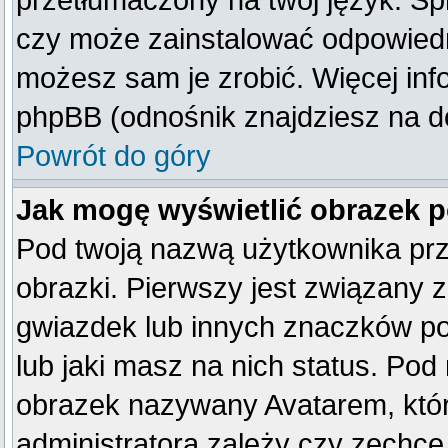
przetłumaczony na twój język. Spr
czy może zainstalować odpowiedni 
możesz sam je zrobić. Więcej inf
phpBB (odnośnik znajdziesz na do
Powrót do góry
Jak mogę wyświetlić obrazek 
Pod twoją nazwą użytkownika pr
obrazki. Pierwszy jest związany 
gwiazdek lub innych znaczków po
lub jaki masz na nich status. Po
obrazek nazywany Avatarem, który
administratora zależy czy zechce 