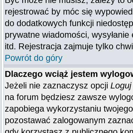
Być może nie musisz, zależy to o
rejestrować by móc się wypowiedz
do dodatkowych funkcji niedostępn
prywatne wiadomości, wysyłanie 
itd. Rejestracja zajmuje tylko ch
Powrót do góry
Dlaczego wciąż jestem wylog
Jeżeli nie zaznaczysz opcji
Loguj
na forum będziesz zawsze wylo
zapobiega wykorzystaniu twojego
pozostawać zalogowanym zaznacz 
gdy korzystasz z publicznego komp