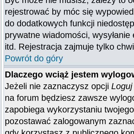
Być może nie musisz, zależy to o
rejestrować by móc się wypowiedz
do dodatkowych funkcji niedostępn
prywatne wiadomości, wysyłanie 
itd. Rejestracja zajmuje tylko ch
Powrót do góry
Dlaczego wciąż jestem wylog
Jeżeli nie zaznaczysz opcji
Loguj
na forum będziesz zawsze wylo
zapobiega wykorzystaniu twojego
pozostawać zalogowanym zaznacz 
gdy korzystasz z publicznego komp