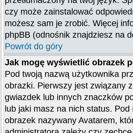
przetłumaczony na twój język. Spr
czy może zainstalować odpowiedni 
możesz sam je zrobić. Więcej inf
phpBB (odnośnik znajdziesz na do
Powrót do góry
Jak mogę wyświetlić obrazek 
Pod twoją nazwą użytkownika pr
obrazki. Pierwszy jest związany 
gwiazdek lub innych znaczków po
lub jaki masz na nich status. Po
obrazek nazywany Avatarem, który
administratora zależy czy zechce 