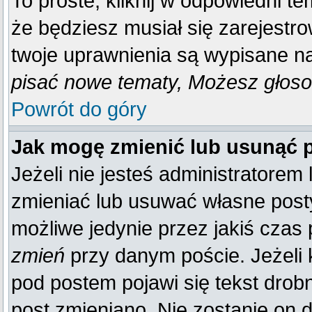
To proste, kliknij w odpowiedni t
że będziesz musiał się zarejestr
twoje uprawnienia są wypisane na 
pisać nowe tematy, Możesz głosow
Powrót do góry
Jak mogę zmienić lub usunąć 
Jeżeli nie jesteś administratore
zmieniać lub usuwać własne posty
możliwe jedynie przez jakiś czas p
zmień
przy danym poście. Jeżeli k
pod postem pojawi się tekst drobn
post zmieniano. Nie zostanie on d