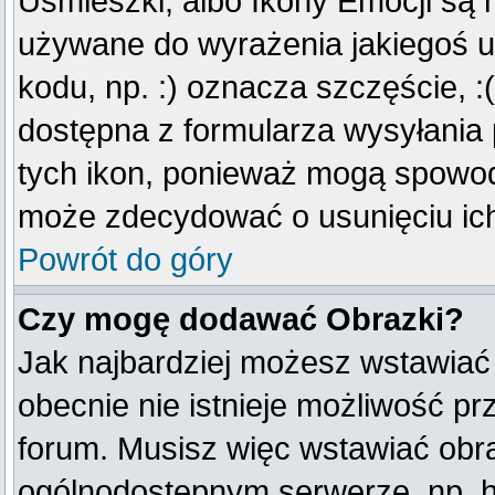
Uśmieszki, albo Ikony Emocji są 
używane do wyrażenia jakiegoś u
kodu, np. :) oznacza szczęście, :(
dostępna z formularza wysyłania
tych ikon, ponieważ mogą spowod
może zdecydować o usunięciu ich
Powrót do góry
Czy mogę dodawać Obrazki?
Jak najbardziej możesz wstawiać
obecnie nie istnieje możliwość p
forum. Musisz więc wstawiać obraz
ogólnodostępnym serwerze, np. ht