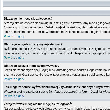
Dlaczego nie mogę się zalogować?
A zarejestrowałeś się? Naprawdę musisz się zarejestrować aby móc się logować
forum aby poznać powód tego. Jeżeli zarejestrowałeś się, nie zostałeś wyrzucony
się z administratorem forum, gdyż problem może leżeć po stronie błędnej konfigu
Powrót do góry
Dlaczego w ogóle muszę się rejestrować?
Być może nie musisz, zależy to od administratora forum czy musisz się rejestr
wysyłanie emaili, subskrypcja grup użytkowników itd. Rejestracja zajmuje tylko
Powrót do góry
Dlaczego wciąż jestem wylogowywany?
Jeżeli nie zaznaczysz opcji
Loguj mnie automatycznie
podczas logowania na fo
zaznacz powyższą opcję. Nie jest to zalecane, gdy korzystasz z publicznego komp
Powrót do góry
Jak mogę zapobiec wyświetlaniu mojej ksywki na liście obecnych użytkown
W swoim profilu znajdziesz opcję
Ukryj moją obecność na forum
. Jeżeli ją
włąc
Powrót do góry
Zarejestrowałem się ale nie mogę się zalogować!
Na początek sprawdź czy wpisujesz poprawny login i hasło. Jeżeli te są w por