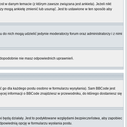
st w danym temacie (z którym zawsze związana jest ankieta). Jeżeli nikt
orzy mogą ankietę zmienić lub usunąć. Jest to ustawione w ten sposób aby
 do nich mogą udzielić jedynie moderatorzy forum oraz administratorzy i z nimi
rawdopodobnie nie masz odpowiednich uprawnień.
ać go dla każdego postu osobno w formularzu wysyłania). Sam BBCode jest
Więcej informacji o BBCode znajdziesz w przewodniku, do którego dostaniesz się
ki będą działały. Jest to podyktowane względami
bezpieczeństwa
, aby zapobiec
odpowiednią opcję w formularzu wysłania postu.