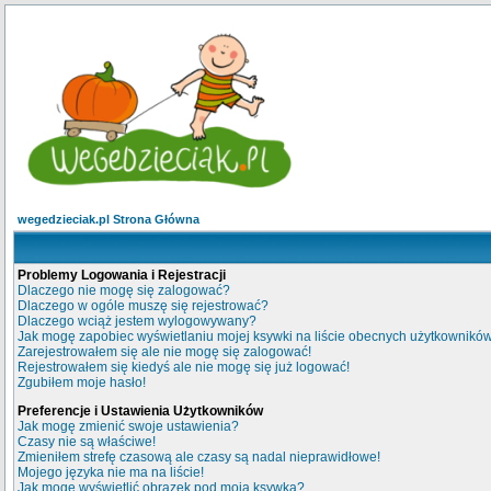
wegedzieciak.pl Strona Główna
Problemy Logowania i Rejestracji
Dlaczego nie mogę się zalogować?
Dlaczego w ogóle muszę się rejestrować?
Dlaczego wciąż jestem wylogowywany?
Jak mogę zapobiec wyświetlaniu mojej ksywki na liście obecnych użytkownikó
Zarejestrowałem się ale nie mogę się zalogować!
Rejestrowałem się kiedyś ale nie mogę się już logować!
Zgubiłem moje hasło!
Preferencje i Ustawienia Użytkowników
Jak mogę zmienić swoje ustawienia?
Czasy nie są właściwe!
Zmieniłem strefę czasową ale czasy są nadal nieprawidłowe!
Mojego języka nie ma na liście!
Jak mogę wyświetlić obrazek pod moją ksywką?