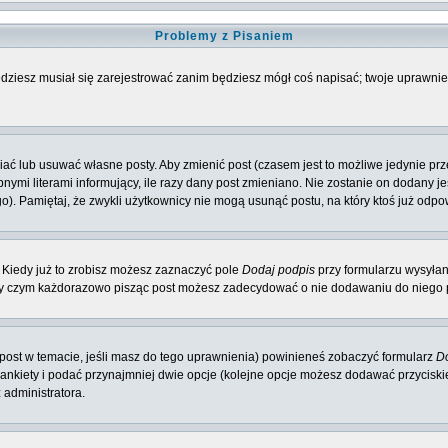
Problemy z Pisaniem
będziesz musiał się zarejestrować zanim będziesz mógł coś napisać; twoje uprawnien
ć lub usuwać własne posty. Aby zmienić post (czasem jest to możliwe jedynie przez
nymi literami informujący, ile razy dany post zmieniano. Nie zostanie on dodany jeś
o). Pamiętaj, że zwykli użytkownicy nie mogą usunąć postu, na który ktoś już odpo
 Kiedy już to zrobisz możesz zaznaczyć pole
Dodaj podpis
przy formularzu wysyła
zy czym każdorazowo pisząc post możesz zadecydować o nie dodawaniu do niego p
y post w temacie, jeśli masz do tego uprawnienia) powinieneś zobaczyć formularz
Do
 ankiety i podać przynajmniej dwie opcje (kolejne opcje możesz dodawać przycisk
 administratora.