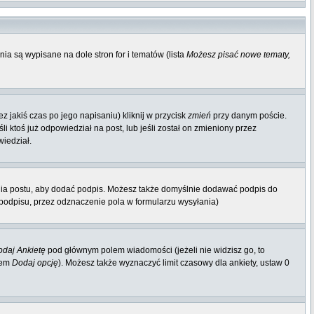
ia są wypisane na dole stron for i tematów (lista
Możesz pisać nowe tematy,
 jakiś czas po jego napisaniu) kliknij w przycisk
zmień
przy danym poście.
li ktoś już odpowiedział na post, lub jeśli został on zmieniony przez
wiedział.
nia postu, aby dodać podpis. Możesz także domyślnie dodawać podpis do
odpisu, przez odznaczenie pola w formularzu wysyłania)
daj Ankietę
pod głównym polem wiadomości (jeżeli nie widzisz go, to
iem
Dodaj opcję
). Możesz także wyznaczyć limit czasowy dla ankiety, ustaw 0