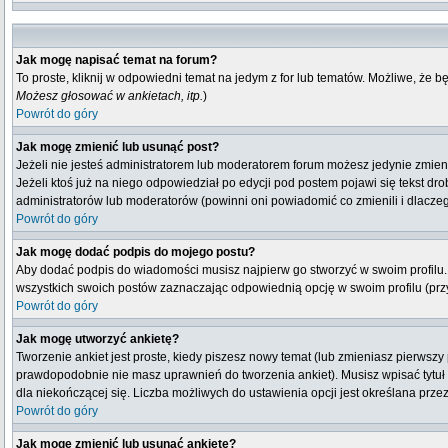
Jak mogę napisać temat na forum?
To proste, kliknij w odpowiedni temat na jedym z for lub tematów. Możliwe, że 
Możesz głosować w ankietach, itp.
)
Powrót do góry
Jak mogę zmienić lub usunąć post?
Jeżeli nie jesteś administratorem lub moderatorem forum możesz jedynie zmienia
Jeżeli ktoś już na niego odpowiedział po edycji pod postem pojawi się tekst drob
administratorów lub moderatorów (powinni oni powiadomić co zmienili i dlaczeg
Powrót do góry
Jak mogę dodać podpis do mojego postu?
Aby dodać podpis do wiadomości musisz najpierw go stworzyć w swoim profilu.
wszystkich swoich postów zaznaczając odpowiednią opcję w swoim profilu (pr
Powrót do góry
Jak mogę utworzyć ankietę?
Tworzenie ankiet jest proste, kiedy piszesz nowy temat (lub zmieniasz pierwsz
prawdopodobnie nie masz uprawnień do tworzenia ankiet). Musisz wpisać tytuł
dla niekończącej się. Liczba możliwych do ustawienia opcji jest określana przez
Powrót do góry
Jak mogę zmienić lub usunąć ankietę?