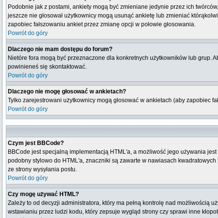
Podobnie jak z postami, ankiety mogą być zmieniane jedynie przez ich twórców,
jeszcze nie głosował użytkownicy mogą usunąć ankietę lub zmieniać którąkolwiek
zapobiec fałszowaniu ankiet przez zmianę opcji w połowie głosowania.
Powrót do góry
Dlaczego nie mam dostępu do forum?
Nietóre fora mogą być przeznaczone dla konkretnych użytkowników lub grup. Aby
powinieneś się skontaktować.
Powrót do góry
Dlaczego nie mogę głosować w ankietach?
Tylko zarejestrowani użytkownicy mogą głosować w ankietach (aby zapobiec fa
Powrót do góry
Czym jest BBCode?
BBCode jest specjalną implementacją HTML'a, a możliwość jego używania jest
podobny stylowo do HTML'a, znaczniki są zawarte w nawiasach kwadratowych [ i 
ze strony wysyłania postu.
Powrót do góry
Czy mogę używać HTML?
Zależy to od decyzji administratora, który ma pełną kontrolę nad możliwością
wstawianiu przez ludzi kodu, który zepsuje wygląd strony czy sprawi inne kłop