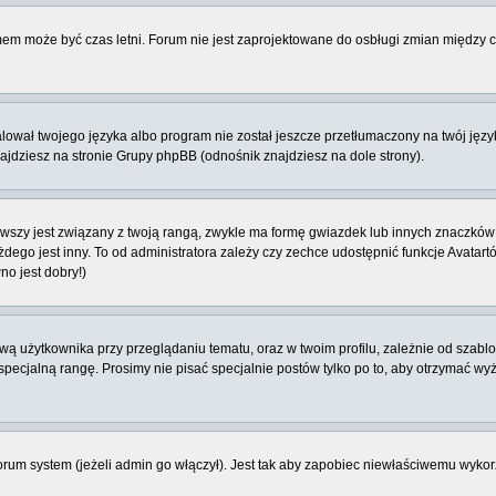
emem może być czas letni. Forum nie jest zaprojektowane do osbługi zmian między
ował twojego języka albo program nie został jeszcze przetłumaczony na twój język
znajdziesz na stronie Grupy phpBB (odnośnik znajdziesz na dole strony).
szy jest związany z twoją rangą, zwykle ma formę gwiazdek lub innych znaczków 
o jest inny. To od administratora zależy czy zechce udostępnić funkcje Avatartów i
no jest dobry!)
 użytkownika przy przeglądaniu tematu, oraz w twoim profilu, zależnie od szablon
pecjalną rangę. Prosimy nie pisać specjalnie postów tylko po to, aby otrzymać wy
rum system (jeżeli admin go włączył). Jest tak aby zapobiec niewłaściwemu wyk