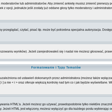
 moderatorów lub administratorów. Aby zmienić ankietę musisz zmienić pierwszy po
 z opcji, jednakże jeśli zostały już oddane głosy tylko moderatorzy i administrat
 przeglądać, czytać, pisać itp. może być potrzebna specjalna autoryzacja. Dostępu
łszowaniu wyników). Jeżeli zarejestrowałeś się i nadal nie możesz głosować, p
Formatowanie i Typy Tematów
 uzależniona od ustawień dokonanych przez administratora (możesz także wyłącz
] a nie < i > oraz oferuje większą kontrolę nad tym co i jak będzie wyświetlane. 
 używania HTML'a. Jeżeli możesz go używać, prawdopodobnie tylko niektóre znaczni
oty. Jeżeli HTML jest włączony, możesz wyłączyć go dla każdego postu wybierając 