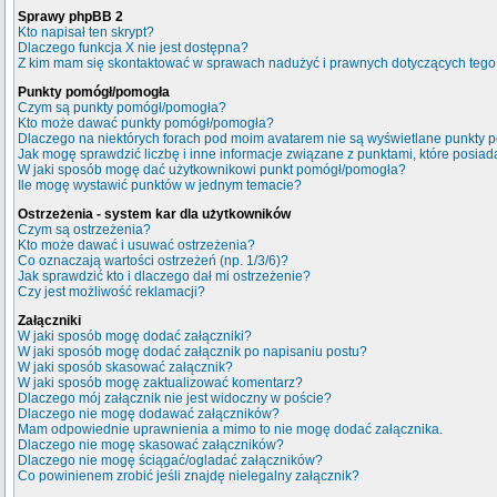
Sprawy phpBB 2
Kto napisał ten skrypt?
Dlaczego funkcja X nie jest dostępna?
Z kim mam się skontaktować w sprawach nadużyć i prawnych dotyczących tego
Punkty pomógł/pomogła
Czym są punkty pomógł/pomogła?
Kto może dawać punkty pomógł/pomogła?
Dlaczego na niektórych forach pod moim avatarem nie są wyświetlane punkty
Jak mogę sprawdzić liczbę i inne informacje związane z punktami, które posiada
W jaki sposób mogę dać użytkownikowi punkt pomógł/pomogła?
Ile mogę wystawić punktów w jednym temacie?
Ostrzeżenia - system kar dla użytkowników
Czym są ostrzeżenia?
Kto może dawać i usuwać ostrzeżenia?
Co oznaczają wartości ostrzeżeń (np. 1/3/6)?
Jak sprawdzić kto i dlaczego dał mi ostrzeżenie?
Czy jest możliwość reklamacji?
Załączniki
W jaki sposób mogę dodać załączniki?
W jaki sposób mogę dodać załącznik po napisaniu postu?
W jaki sposób skasować załącznik?
W jaki sposób mogę zaktualizować komentarz?
Dlaczego mój załącznik nie jest widoczny w poście?
Dlaczego nie mogę dodawać załączników?
Mam odpowiednie uprawnienia a mimo to nie mogę dodać załącznika.
Dlaczego nie mogę skasować załączników?
Dlaczego nie mogę ściągać/ogladać załączników?
Co powinienem zrobić jeśli znajdę nielegalny załącznik?