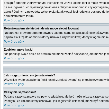
postąpić zgodnie z otrzymanymi instrukcjami. Jeżeli tak nie jest to może twoj
na nie logować. Po rejestracji powinieneś otrzymać wiadomość czy wymagana jest
adres? Jednym z powodów wykorzystania aktywacji jest redukcja dostępu do fo
administratorem forum.
Powrót do góry
Rejestrowałem się kiedyś ale nie mogę się już logować!
Najbardziej prawdopodobne powody takiego stanu to: wpisałeś niewłaściwy login i
napisałeś? Często administratorzy usuwają użytkowników, którzy w ogóle nic n
Powrót do góry
Zgubiłem moje hasło!
Nie panikuj! Twoje hasło co prawda nie może zostać odzyskane, ale można je wyc
Powrót do góry
Jak mogę zmienić swoje ustawienia?
Wszystkie twoje ustawienia (jeśli jesteś zarejestrowany) są przechowywane w b
Powrót do góry
Czasy nie są właściwe!
Podane czasy są prawie na pewno właściwe, ale być może widzisz czasy ze strefy
Pamiętaj, że zmiana strefy czasowej, jak większość ustawień, może być dokonana
Powrót do góry