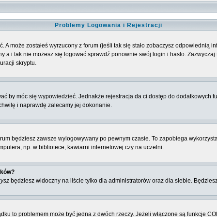
Problemy Logowania i Rejestracji
. A może zostałeś wyrzucony z forum (jeśli tak się stało zobaczysz odpowiednią 
 a i tak nie możesz się logować sprawdź ponownie swój login i hasło. Zazwyczaj to 
racji skryptu.
ować by móc się wypowiedzieć. Jednakże rejestracja da ci dostęp do dodatkowych fu
 chwilę i naprawdę zalecamy jej dokonanie.
rum będziesz zawsze wylogowywany po pewnym czasie. To zapobiega wykorzysta
utera, np. w bibliotece, kawiarni internetowej czy na uczelni.
ików?
zysz
będziesz widoczny na liście tylko dla administratorów oraz dla siebie. Będziesz
ządku to problemem może być jedna z dwóch rzeczy. Jeżeli włączone są funkcje CO