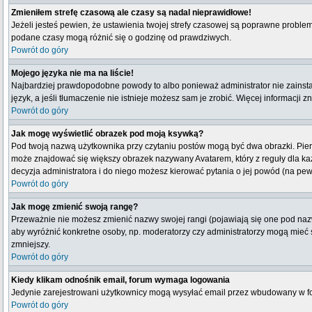
Zmieniłem strefę czasową ale czasy są nadal nieprawidłowe!
Jeżeli jesteś pewien, że ustawienia twojej strefy czasowej są poprawne probl
podane czasy mogą różnić się o godzinę od prawdziwych.
Powrót do góry
Mojego języka nie ma na liście!
Najbardziej prawdopodobne powody to albo ponieważ administrator nie zainstal
język, a jeśli tłumaczenie nie istnieje możesz sam je zrobić. Więcej informacji 
Powrót do góry
Jak mogę wyświetlić obrazek pod moją ksywką?
Pod twoją nazwą użytkownika przy czytaniu postów mogą być dwa obrazki. Pierw
może znajdować się większy obrazek nazywany Avatarem, który z reguły dla każdeg
decyzja administratora i do niego możesz kierować pytania o jej powód (na pew
Powrót do góry
Jak mogę zmienić swoją rangę?
Przeważnie nie możesz zmienić nazwy swojej rangi (pojawiają się one pod nazwą
aby wyróżnić konkretne osoby, np. moderatorzy czy administratorzy mogą mieć s
zmniejszy.
Powrót do góry
Kiedy klikam odnośnik email, forum wymaga logowania
Jedynie zarejestrowani użytkownicy mogą wysyłać email przez wbudowany w fo
Powrót do góry