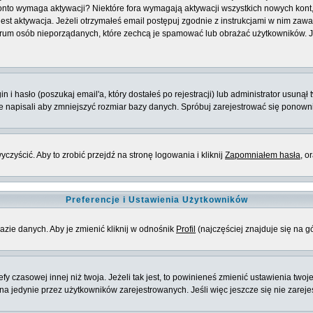
e konto wymaga aktywacji? Niektóre fora wymagają aktywacji wszystkich nowych kon
 aktywacja. Jeżeli otrzymałeś email postępuj zgodnie z instrukcjami w nim zawarty
rum osób nieporządanych, które zechcą je spamować lub obrażać użytkowników. Jeż
 hasło (poszukaj email'a, który dostałeś po rejestracji) lub administrator usunął 
ie napisali aby zmniejszyć rozmiar bazy danych. Spróbuj zarejestrować się ponown
zyścić. Aby to zrobić przejdź na stronę logowania i kliknij
Zapomniałem hasła
, o
Preferencje i Ustawienia Użytkowników
azie danych. Aby je zmienić kliknij w odnośnik
Profil
(najczęściej znajduje się na g
 czasowej innej niż twoja. Jeżeli tak jest, to powinieneś zmienić ustawienia twoj
 jedynie przez użytkowników zarejestrowanych. Jeśli więc jeszcze się nie zarejest