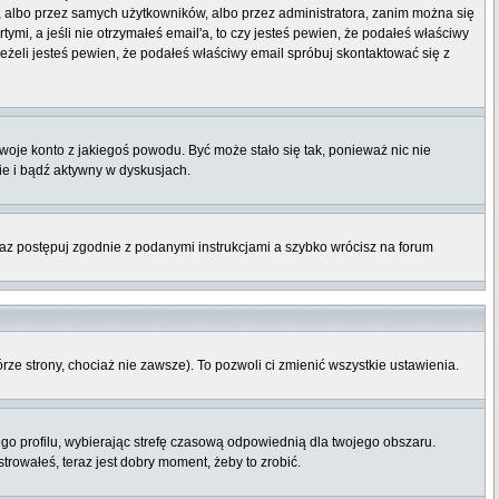
t, albo przez samych użytkowników, albo przez administratora, zanim można się
mi, a jeśli nie otrzymałeś email'a, to czy jesteś pewien, że podałeś właściwy
eli jesteś pewien, że podałeś właściwy email spróbuj skontaktować się z
twoje konto z jakiegoś powodu. Być może stało się tak, ponieważ nic nie
ie i bądź aktywny w dyskusjach.
raz postępuj zgodnie z podanymi instrukcjami a szybko wrócisz na forum
órze strony, chociaż nie zawsze). To pozwoli ci zmienić wszystkie ustawienia.
ego profilu, wybierając strefę czasową odpowiednią dla twojego obszaru.
rowałeś, teraz jest dobry moment, żeby to zrobić.