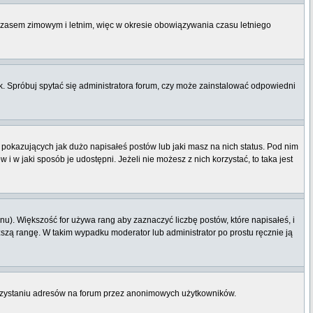
 czasem zimowym i letnim, więc w okresie obowiązywania czasu letniego
. Spróbuj spytać się administratora forum, czy może zainstalować odpowiedni
pokazujących jak dużo napisałeś postów lub jaki masz na nich status. Pod nim
 w jaki sposób je udostępni. Jeżeli nie możesz z nich korzystać, to taka jest
u). Większość for używa rang aby zaznaczyć liczbę postów, które napisałeś, i
ższą rangę. W takim wypadku moderator lub administrator po prostu ręcznie ją
orzystaniu adresów na forum przez anonimowych użytkowników.