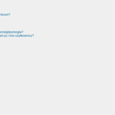
 forum?
 pomógł/pomogła?
m ja i inni użytkownicy?