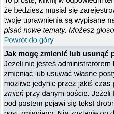
To proste, kliknij w odpowiedni t
że będziesz musiał się zarejestr
twoje uprawnienia są wypisane na 
pisać nowe tematy, Możesz głosow
Powrót do góry
Jak mogę zmienić lub usunąć 
Jeżeli nie jesteś administratore
zmieniać lub usuwać własne posty
możliwe jedynie przez jakiś czas p
zmień
przy danym poście. Jeżeli k
pod postem pojawi się tekst drobn
post zmieniano. Nie zostanie on d