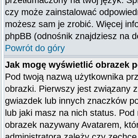
przetłumaczony na twój język. Spr
czy może zainstalować odpowiedni 
możesz sam je zrobić. Więcej inf
phpBB (odnośnik znajdziesz na do
Powrót do góry
Jak mogę wyświetlić obrazek 
Pod twoją nazwą użytkownika pr
obrazki. Pierwszy jest związany 
gwiazdek lub innych znaczków po
lub jaki masz na nich status. Po
obrazek nazywany Avatarem, który
administratora zależy czy zechce 