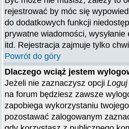
Być może nie musisz, zależy to o
rejestrować by móc się wypowiedz
do dodatkowych funkcji niedostępn
prywatne wiadomości, wysyłanie 
itd. Rejestracja zajmuje tylko ch
Powrót do góry
Dlaczego wciąż jestem wylog
Jeżeli nie zaznaczysz opcji
Loguj
na forum będziesz zawsze wylo
zapobiega wykorzystaniu twojego
pozostawać zalogowanym zaznacz 
gdy korzystasz z publicznego komp