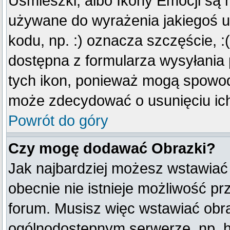
Uśmieszki, albo Ikony Emocji są 
używane do wyrażenia jakiegoś u
kodu, np. :) oznacza szczęście, :(
dostępna z formularza wysyłania
tych ikon, ponieważ mogą spowod
może zdecydować o usunięciu ich
Powrót do góry
Czy mogę dodawać Obrazki?
Jak najbardziej możesz wstawiać
obecnie nie istnieje możliwość p
forum. Musisz więc wstawiać obraz
ogólnodostępnym serwerze, np. ht