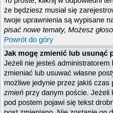
To proste, kliknij w odpowiedni t
że będziesz musiał się zarejestr
twoje uprawnienia są wypisane na 
pisać nowe tematy, Możesz głosow
Powrót do góry
Jak mogę zmienić lub usunąć 
Jeżeli nie jesteś administratore
zmieniać lub usuwać własne posty
możliwe jedynie przez jakiś czas p
zmień
przy danym poście. Jeżeli k
pod postem pojawi się tekst drobn
post zmieniano. Nie zostanie on d