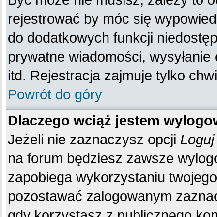
Być może nie musisz, zależy to o
rejestrować by móc się wypowiedz
do dodatkowych funkcji niedostępn
prywatne wiadomości, wysyłanie 
itd. Rejestracja zajmuje tylko ch
Powrót do góry
Dlaczego wciąż jestem wylog
Jeżeli nie zaznaczysz opcji
Loguj
na forum będziesz zawsze wylo
zapobiega wykorzystaniu twojego
pozostawać zalogowanym zaznacz 
gdy korzystasz z publicznego komp