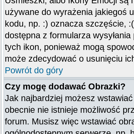
Uśmieszki, albo Ikony Emocji są 
używane do wyrażenia jakiegoś u
kodu, np. :) oznacza szczęście, :(
dostępna z formularza wysyłania
tych ikon, ponieważ mogą spowod
może zdecydować o usunięciu ich
Powrót do góry
Czy mogę dodawać Obrazki?
Jak najbardziej możesz wstawiać
obecnie nie istnieje możliwość p
forum. Musisz więc wstawiać obraz
ogólnodostępnym serwerze, np. ht