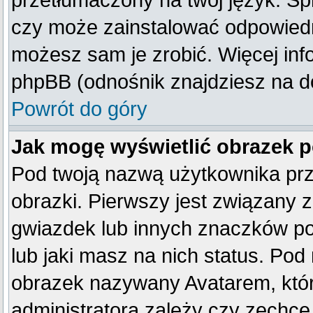
przetłumaczony na twój język. Spr
czy może zainstalować odpowiedni 
możesz sam je zrobić. Więcej inf
phpBB (odnośnik znajdziesz na do
Powrót do góry
Jak mogę wyświetlić obrazek 
Pod twoją nazwą użytkownika pr
obrazki. Pierwszy jest związany 
gwiazdek lub innych znaczków po
lub jaki masz na nich status. Po
obrazek nazywany Avatarem, który
administratora zależy czy zechce 