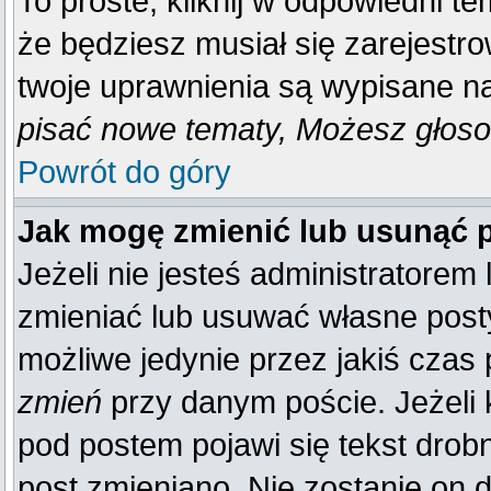
To proste, kliknij w odpowiedni t
że będziesz musiał się zarejestr
twoje uprawnienia są wypisane na 
pisać nowe tematy, Możesz głosow
Powrót do góry
Jak mogę zmienić lub usunąć 
Jeżeli nie jesteś administratore
zmieniać lub usuwać własne posty
możliwe jedynie przez jakiś czas p
zmień
przy danym poście. Jeżeli k
pod postem pojawi się tekst drobn
post zmieniano. Nie zostanie on d