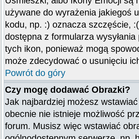
Uśmieszki, albo Ikony Emocji są 
używane do wyrażenia jakiegoś u
kodu, np. :) oznacza szczęście, :(
dostępna z formularza wysyłania
tych ikon, ponieważ mogą spowod
może zdecydować o usunięciu ich
Powrót do góry
Czy mogę dodawać Obrazki?
Jak najbardziej możesz wstawiać
obecnie nie istnieje możliwość p
forum. Musisz więc wstawiać obraz
ogólnodostępnym serwerze, np. ht