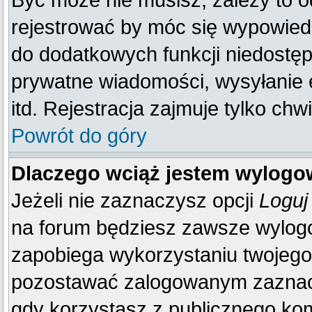
Być może nie musisz, zależy to o
rejestrować by móc się wypowiedz
do dodatkowych funkcji niedostępn
prywatne wiadomości, wysyłanie 
itd. Rejestracja zajmuje tylko ch
Powrót do góry
Dlaczego wciąż jestem wylog
Jeżeli nie zaznaczysz opcji
Loguj
na forum będziesz zawsze wylo
zapobiega wykorzystaniu twojego
pozostawać zalogowanym zaznacz 
gdy korzystasz z publicznego komp