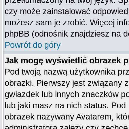
przetłumaczony na twój język. Spr
czy może zainstalować odpowiedni 
możesz sam je zrobić. Więcej inf
phpBB (odnośnik znajdziesz na do
Powrót do góry
Jak mogę wyświetlić obrazek 
Pod twoją nazwą użytkownika pr
obrazki. Pierwszy jest związany 
gwiazdek lub innych znaczków po
lub jaki masz na nich status. Po
obrazek nazywany Avatarem, który
administratora zależy czy zechce 