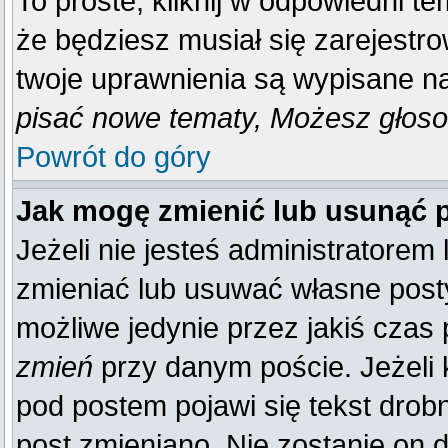
To proste, kliknij w odpowiedni t
że będziesz musiał się zarejestr
twoje uprawnienia są wypisane na 
pisać nowe tematy, Możesz głosow
Powrót do góry
Jak mogę zmienić lub usunąć 
Jeżeli nie jesteś administratore
zmieniać lub usuwać własne posty
możliwe jedynie przez jakiś czas p
zmień
przy danym poście. Jeżeli k
pod postem pojawi się tekst drobn
post zmieniano. Nie zostanie on d