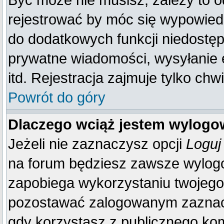
Być może nie musisz, zależy to o
rejestrować by móc się wypowiedz
do dodatkowych funkcji niedostępn
prywatne wiadomości, wysyłanie 
itd. Rejestracja zajmuje tylko ch
Powrót do góry
Dlaczego wciąż jestem wylog
Jeżeli nie zaznaczysz opcji
Loguj
na forum będziesz zawsze wylo
zapobiega wykorzystaniu twojego
pozostawać zalogowanym zaznacz 
gdy korzystasz z publicznego komp