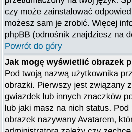
przetłumaczony na twój język. Spr
czy może zainstalować odpowiedni 
możesz sam je zrobić. Więcej inf
phpBB (odnośnik znajdziesz na do
Powrót do góry
Jak mogę wyświetlić obrazek 
Pod twoją nazwą użytkownika pr
obrazki. Pierwszy jest związany 
gwiazdek lub innych znaczków po
lub jaki masz na nich status. Po
obrazek nazywany Avatarem, który
administratora zależy czy zechce 