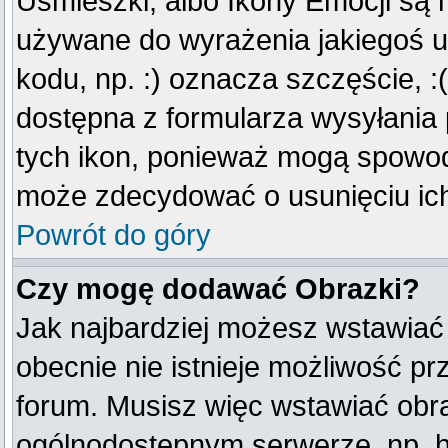
Uśmieszki, albo Ikony Emocji są 
używane do wyrażenia jakiegoś u
kodu, np. :) oznacza szczęście, :(
dostępna z formularza wysyłania
tych ikon, ponieważ mogą spowod
może zdecydować o usunięciu ich
Powrót do góry
Czy mogę dodawać Obrazki?
Jak najbardziej możesz wstawiać
obecnie nie istnieje możliwość p
forum. Musisz więc wstawiać obraz
ogólnodostępnym serwerze, np. ht