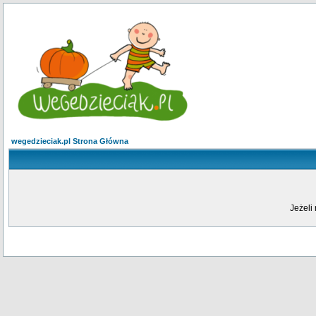
wegedzieciak.pl Strona Główna
Jeżeli 