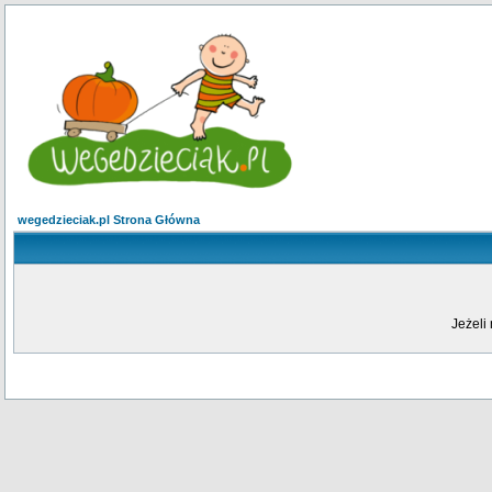
wegedzieciak.pl Strona Główna
Jeżeli 