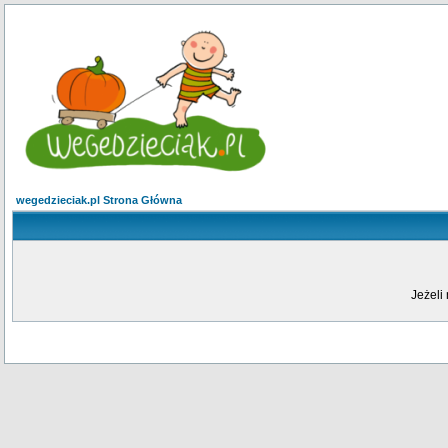
wegedzieciak.pl Strona Główna
Jeżeli 