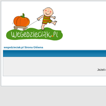
wegedzieciak.pl Strona Główna
Jeżeli 