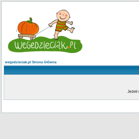
wegedzieciak.pl Strona Główna
Jeżeli 