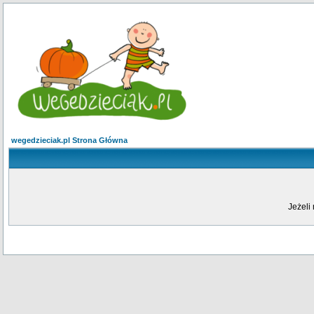
wegedzieciak.pl Strona Główna
Jeżeli 