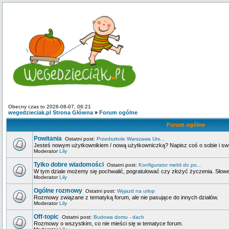
Obecny czas to 2026-08-07, 06:21
wegedzieciak.pl Strona Główna
»
Forum ogólne
Forum ogólne
Powitania
Ostatni post:
Przedszkole Warszawa Urs...
Jesteś nowym użytkownikiem / nową użytkowniczką? Napisz coś o sobie i swoje
Moderator
Lily
Tylko dobre wiadomości
Ostatni post:
Konfigurator mebli do po...
W tym dziale możemy się pochwalić, pogratulować czy złożyć życzenia. Słowem
Moderator
Lily
Ogólne rozmowy
Ostatni post:
Wyjazd na urlop
Rozmowy związane z tematyką forum, ale nie pasujące do innych działów.
Moderator
Lily
Off-topic
Ostatni post:
Budowa domu - dach
Rozmowy o wszystkim, co nie mieści się w tematyce forum.