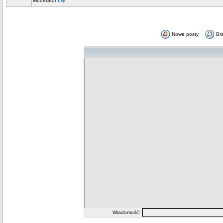
Moderator
Lily
Nowe posty
Br
Wiadomość: