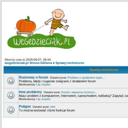
Obecny czas to 2026-08-07, 09:44
wegedzieciak.pl Strona Główna
»
Sprawy techniczne
Sprawy techniczne
Rozmowy o forum
Ostatni post:
Problem z wysłaniem wiad...
Problemy, błędy i sugestie związane z działaniem forum
Moderatorzy
Lily
,
bojster
Inne problemy
Ostatni post:
Koniec wsparcia technicz...
Masz problem z komputerem, Internetem, samochodem, lodówką? Zapytać za
Moderatorzy
Lily
,
bojster
Poligon
Ostatni post:
hbh
Tu można testować różne funkcje forum