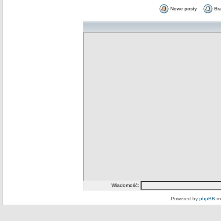
Nowe posty
Br
Wiadomość:
Powered by
phpBB
mo