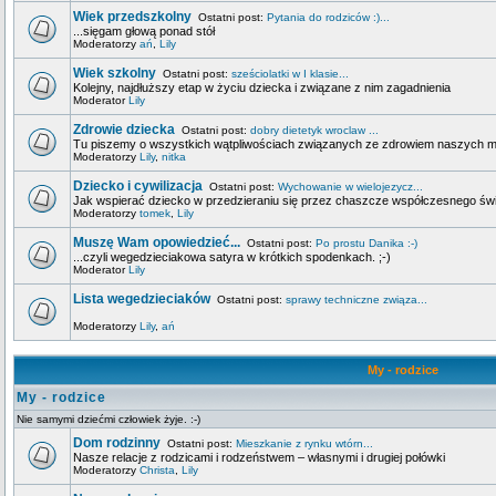
Wiek przedszkolny
Ostatni post:
Pytania do rodziców :)...
...sięgam głową ponad stół
Moderatorzy
ań
,
Lily
Wiek szkolny
Ostatni post:
sześciolatki w I klasie...
Kolejny, najdłuższy etap w życiu dziecka i związane z nim zagadnienia
Moderator
Lily
Zdrowie dziecka
Ostatni post:
dobry dietetyk wroclaw ...
Tu piszemy o wszystkich wątpliwościach związanych ze zdrowiem naszych 
Moderatorzy
Lily
,
nitka
Dziecko i cywilizacja
Ostatni post:
Wychowanie w wielojezycz...
Jak wspierać dziecko w przedzieraniu się przez chaszcze współczesnego świa
Moderatorzy
tomek
,
Lily
Muszę Wam opowiedzieć...
Ostatni post:
Po prostu Danika :-)
...czyli wegedzieciakowa satyra w krótkich spodenkach. ;-)
Moderator
Lily
Lista wegedzieciaków
Ostatni post:
sprawy techniczne związa...
Moderatorzy
Lily
,
ań
My - rodzice
My - rodzice
Nie samymi dziećmi człowiek żyje. :-)
Dom rodzinny
Ostatni post:
Mieszkanie z rynku wtórn...
Nasze relacje z rodzicami i rodzeństwem – własnymi i drugiej połówki
Moderatorzy
Christa
,
Lily