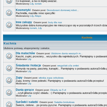
Co kupować, a na co lepiej uważać.
Moderatorzy
Lily
,
tomek
Kosmetyki
Ostatni post:
Dezodorant domowej robot...
Pachnidła, mazidła i inne specyfiki
Moderatorzy
Lily
,
Alispo
Inne zakupy
Ostatni post:
buty dla nas
Wszystkie dobra konsumpcyjne nie mieszczące się w pozostałych trzech dzia
Moderatorzy
tomek
,
Lily
Kuchnia
Kuchnia
Ulubione potrawy, eksperymenty i zakalce.
Dla maluchów
Ostatni post:
Ulubione dania waszych m...
Kaszki, zupki, przeciery... wszystko dla najmłodszych. Pamiętajmy o podawani
Moderator
Lily
Śniadania i kolacje
Ostatni post:
wegański a'la omlet
Pomysły na pasty, pasztety, kanapki... Pamiętajmy o podawaniu autora/źródła 
Moderator
Lily
Zupy
Ostatni post:
włoska zupa cebulowa
Zupy, kremy i inne polewki. Pamiętajmy o podawaniu autora/źródła przepisu!
Moderator
Lily
Dania gorące
Ostatni post:
Obiady za 5 zł
...czyli główna część obiadu. :-) Pamiętajmy o podawaniu autora/źródła przepis
Moderator
Lily
Surówki i sałatki
Ostatni post:
Sałatka brokułowa
Świeże, zielone... po prostu pyszne. Pamiętajmy o podawaniu autora/źródła pr