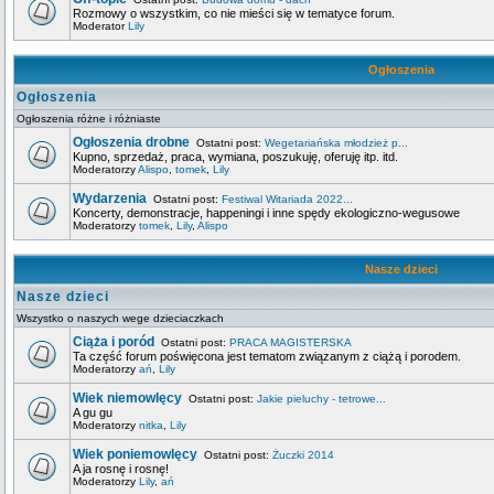
Rozmowy o wszystkim, co nie mieści się w tematyce forum.
Moderator
Lily
Ogłoszenia
Ogłoszenia
Ogłoszenia różne i różniaste
Ogłoszenia drobne
Ostatni post:
Wegetariańska młodzież p...
Kupno, sprzedaż, praca, wymiana, poszukuję, oferuję itp. itd.
Moderatorzy
Alispo
,
tomek
,
Lily
Wydarzenia
Ostatni post:
Festiwal Witariada 2022...
Koncerty, demonstracje, happeningi i inne spędy ekologiczno-wegusowe
Moderatorzy
tomek
,
Lily
,
Alispo
Nasze dzieci
Nasze dzieci
Wszystko o naszych wege dzieciaczkach
Ciąża i poród
Ostatni post:
PRACA MAGISTERSKA
Ta część forum poświęcona jest tematom związanym z ciążą i porodem.
Moderatorzy
ań
,
Lily
Wiek niemowlęcy
Ostatni post:
Jakie pieluchy - tetrowe...
A gu gu
Moderatorzy
nitka
,
Lily
Wiek poniemowlęcy
Ostatni post:
Żuczki 2014
A ja rosnę i rosnę!
Moderatorzy
Lily
,
ań