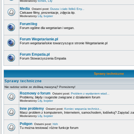
Moderatorzy
tomek
,
Lily
Media
Ostatni post:
Dusza i ciało Ildikó Eny...
Ciekawe filmy, prezentacje, zdjęcia itp.
Moderatorzy
Lily
,
bojster
ForumVeg
Forum ogólne dla wegetarian i wegan.
Forum Wegetarianie.pl
Forum wegetariańskie towarzyszące stronie Wegetarianie.pl
Forum Empatia.pl
Forum Stowarzyszenia Empatia
Sprawy techniczne
Sprawy techniczne
Nie radzisz sobie ze złośliwą maszyną? Pomożemy!
Rozmowy o forum
Ostatni post:
Problem z wysłaniem wiad...
Problemy, błędy i sugestie związane z działaniem forum
Moderatorzy
Lily
,
bojster
Inne problemy
Ostatni post:
Koniec wsparcia technicz...
Masz problem z komputerem, Internetem, samochodem, lodówką? Zapytać za
Moderatorzy
Lily
,
bojster
Poligon
Ostatni post:
hbh
Tu można testować różne funkcje forum