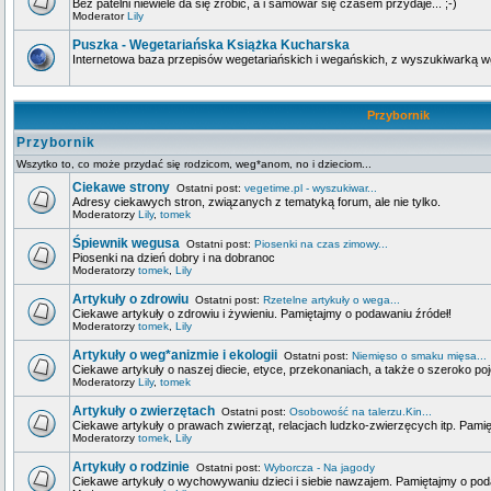
Bez patelni niewiele da się zrobić, a i samowar się czasem przydaje... ;-)
Moderator
Lily
Puszka - Wegetariańska Książka Kucharska
Internetowa baza przepisów wegetariańskich i wegańskich, z wyszukiwarką wg 
Przybornik
Przybornik
Wszytko to, co może przydać się rodzicom, weg*anom, no i dzieciom...
Ciekawe strony
Ostatni post:
vegetime.pl - wyszukiwar...
Adresy ciekawych stron, związanych z tematyką forum, ale nie tylko.
Moderatorzy
Lily
,
tomek
Śpiewnik wegusa
Ostatni post:
Piosenki na czas zimowy...
Piosenki na dzień dobry i na dobranoc
Moderatorzy
tomek
,
Lily
Artykuły o zdrowiu
Ostatni post:
Rzetelne artykuły o wega...
Ciekawe artykuły o zdrowiu i żywieniu. Pamiętajmy o podawaniu źródeł!
Moderatorzy
tomek
,
Lily
Artykuły o weg*anizmie i ekologii
Ostatni post:
Niemięso o smaku mięsa...
Ciekawe artykuły o naszej diecie, etyce, przekonaniach, a także o szeroko poj
Moderatorzy
Lily
,
tomek
Artykuły o zwierzętach
Ostatni post:
Osobowość na talerzu.Kin...
Ciekawe artykuły o prawach zwierząt, relacjach ludzko-zwierzęcych itp. Pami
Moderatorzy
tomek
,
Lily
Artykuły o rodzinie
Ostatni post:
Wyborcza - Na jagody
Ciekawe artykuły o wychowywaniu dzieci i siebie nawzajem. Pamiętajmy o pod