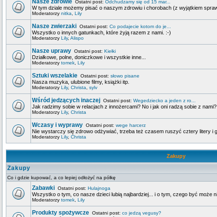
Nasze zdrowie
Ostatni post:
Odchudzamy się od 15 mar...
W tym dziale możemy pisać o naszym zdrowiu i chorobach (z wyjątkiem spra
Moderatorzy
nitka
,
Lily
Nasze zwierzaki
Ostatni post:
Co podajecie kotom do je...
Wszystko o innych gatunkach, które żyją razem z nami. :-)
Moderatorzy
Lily
,
Alispo
Nasze uprawy
Ostatni post:
Kiełki
Działkowe, polne, doniczkowe i wszystkie inne...
Moderatorzy
tomek
,
Lily
Sztuki wszelakie
Ostatni post:
słowo pisane
Nasza muzyka, ulubione filmy, książki itp.
Moderatorzy
Lily
,
Christa
,
sylv
Wśród jedzących inaczej
Ostatni post:
Wegedziecko a jeden z ro...
Jak radzimy sobie w relacjach z innożercami? No i jak oni radzą sobie z nami?
Moderatorzy
Lily
,
Christa
Wczasy i wyprawy
Ostatni post:
wege harcerz
Nie wystarczy się zdrowo odżywiać, trzeba też czasem ruszyć cztery litery i g
Moderatorzy
Lily
,
Christa
Zakupy
Zakupy
Co i gdzie kupować, a co lepiej odłożyć na półkę
Zabawki
Ostatni post:
Hulajnoga
Wszystko o tym, co nasze dzieci lubią najbardziej... i o tym, czego być może n
Moderatorzy
tomek
,
Lily
Produkty spożywcze
Ostatni post:
co jedzą vegusy?