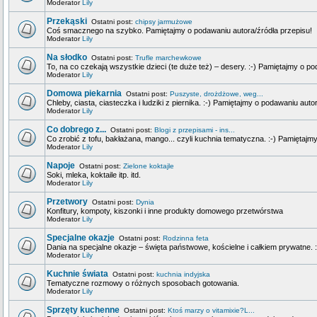
Moderator
Lily
Przekąski
Ostatni post:
chipsy jarmużowe
Coś smacznego na szybko. Pamiętajmy o podawaniu autora/źródła przepisu!
Moderator
Lily
Na słodko
Ostatni post:
Trufle marchewkowe
To, na co czekają wszystkie dzieci (te duże też) – desery. :-) Pamiętajmy o p
Moderator
Lily
Domowa piekarnia
Ostatni post:
Puszyste, drożdżowe, weg...
Chleby, ciasta, ciasteczka i ludziki z piernika. :-) Pamiętajmy o podawaniu auto
Moderator
Lily
Co dobrego z...
Ostatni post:
Blogi z przepisami - ins...
Co zrobić z tofu, bakłażana, mango... czyli kuchnia tematyczna. :-) Pamiętajm
Moderator
Lily
Napoje
Ostatni post:
Zielone koktajle
Soki, mleka, koktaile itp. itd.
Moderator
Lily
Przetwory
Ostatni post:
Dynia
Konfitury, kompoty, kiszonki i inne produkty domowego przetwórstwa
Moderator
Lily
Specjalne okazje
Ostatni post:
Rodzinna feta
Dania na specjalne okazje – święta państwowe, kościelne i całkiem prywatne. 
Moderator
Lily
Kuchnie świata
Ostatni post:
kuchnia indyjska
Tematyczne rozmowy o różnych sposobach gotowania.
Moderator
Lily
Sprzęty kuchenne
Ostatni post:
Ktoś marzy o vitamixie?L...