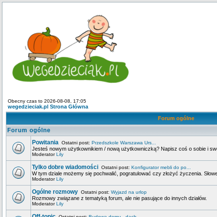
Obecny czas to 2026-08-08, 17:05
wegedzieciak.pl Strona Główna
Forum ogólne
Forum ogólne
Powitania
Ostatni post:
Przedszkole Warszawa Urs...
Jesteś nowym użytkownikiem / nową użytkowniczką? Napisz coś o sobie i swoje
Moderator
Lily
Tylko dobre wiadomości
Ostatni post:
Konfigurator mebli do po...
W tym dziale możemy się pochwalić, pogratulować czy złożyć życzenia. Słowem
Moderator
Lily
Ogólne rozmowy
Ostatni post:
Wyjazd na urlop
Rozmowy związane z tematyką forum, ale nie pasujące do innych działów.
Moderator
Lily
Off-topic
Ostatni post:
Budowa domu - dach