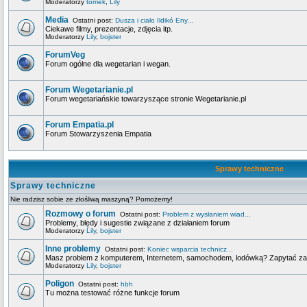
Moderatorzy
tomek
,
Lily
Media
Ostatni post:
Dusza i ciało Ildikó Eny...
Ciekawe filmy, prezentacje, zdjęcia itp.
Moderatorzy
Lily
,
bojster
ForumVeg
Forum ogólne dla wegetarian i wegan.
Forum Wegetarianie.pl
Forum wegetariańskie towarzyszące stronie Wegetarianie.pl
Forum Empatia.pl
Forum Stowarzyszenia Empatia
Sprawy techniczne
Sprawy techniczne
Nie radzisz sobie ze złośliwą maszyną? Pomożemy!
Rozmowy o forum
Ostatni post:
Problem z wysłaniem wiad...
Problemy, błędy i sugestie związane z działaniem forum
Moderatorzy
Lily
,
bojster
Inne problemy
Ostatni post:
Koniec wsparcia technicz...
Masz problem z komputerem, Internetem, samochodem, lodówką? Zapytać za
Moderatorzy
Lily
,
bojster
Poligon
Ostatni post:
hbh
Tu można testować różne funkcje forum