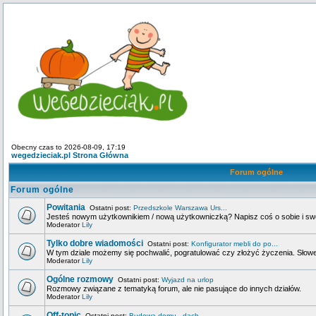
Obecny czas to 2026-08-09, 17:19
wegedzieciak.pl Strona Główna
Forum ogólne
Forum ogólne
Powitania
Ostatni post:
Przedszkole Warszawa Urs...
Jesteś nowym użytkownikiem / nową użytkowniczką? Napisz coś o sobie i swoje
Moderator
Lily
Tylko dobre wiadomości
Ostatni post:
Konfigurator mebli do po...
W tym dziale możemy się pochwalić, pogratulować czy złożyć życzenia. Słowem
Moderator
Lily
Ogólne rozmowy
Ostatni post:
Wyjazd na urlop
Rozmowy związane z tematyką forum, ale nie pasujące do innych działów.
Moderator
Lily
Off-topic
Ostatni post:
Budowa domu - dach