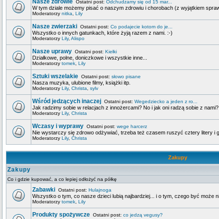
Nasze zdrowie
Ostatni post:
Odchudzamy się od 15 mar...
W tym dziale możemy pisać o naszym zdrowiu i chorobach (z wyjątkiem spra
Moderatorzy
nitka
,
Lily
Nasze zwierzaki
Ostatni post:
Co podajecie kotom do je...
Wszystko o innych gatunkach, które żyją razem z nami. :-)
Moderatorzy
Lily
,
Alispo
Nasze uprawy
Ostatni post:
Kiełki
Działkowe, polne, doniczkowe i wszystkie inne...
Moderatorzy
tomek
,
Lily
Sztuki wszelakie
Ostatni post:
słowo pisane
Nasza muzyka, ulubione filmy, książki itp.
Moderatorzy
Lily
,
Christa
,
sylv
Wśród jedzących inaczej
Ostatni post:
Wegedziecko a jeden z ro...
Jak radzimy sobie w relacjach z innożercami? No i jak oni radzą sobie z nami?
Moderatorzy
Lily
,
Christa
Wczasy i wyprawy
Ostatni post:
wege harcerz
Nie wystarczy się zdrowo odżywiać, trzeba też czasem ruszyć cztery litery i g
Moderatorzy
Lily
,
Christa
Zakupy
Zakupy
Co i gdzie kupować, a co lepiej odłożyć na półkę
Zabawki
Ostatni post:
Hulajnoga
Wszystko o tym, co nasze dzieci lubią najbardziej... i o tym, czego być może n
Moderatorzy
tomek
,
Lily
Produkty spożywcze
Ostatni post:
co jedzą vegusy?