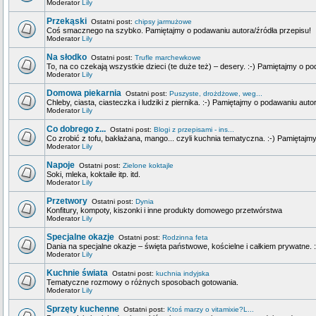
Moderator
Lily
Przekąski
Ostatni post:
chipsy jarmużowe
Coś smacznego na szybko. Pamiętajmy o podawaniu autora/źródła przepisu!
Moderator
Lily
Na słodko
Ostatni post:
Trufle marchewkowe
To, na co czekają wszystkie dzieci (te duże też) – desery. :-) Pamiętajmy o p
Moderator
Lily
Domowa piekarnia
Ostatni post:
Puszyste, drożdżowe, weg...
Chleby, ciasta, ciasteczka i ludziki z piernika. :-) Pamiętajmy o podawaniu auto
Moderator
Lily
Co dobrego z...
Ostatni post:
Blogi z przepisami - ins...
Co zrobić z tofu, bakłażana, mango... czyli kuchnia tematyczna. :-) Pamiętajm
Moderator
Lily
Napoje
Ostatni post:
Zielone koktajle
Soki, mleka, koktaile itp. itd.
Moderator
Lily
Przetwory
Ostatni post:
Dynia
Konfitury, kompoty, kiszonki i inne produkty domowego przetwórstwa
Moderator
Lily
Specjalne okazje
Ostatni post:
Rodzinna feta
Dania na specjalne okazje – święta państwowe, kościelne i całkiem prywatne. 
Moderator
Lily
Kuchnie świata
Ostatni post:
kuchnia indyjska
Tematyczne rozmowy o różnych sposobach gotowania.
Moderator
Lily
Sprzęty kuchenne
Ostatni post:
Ktoś marzy o vitamixie?L...