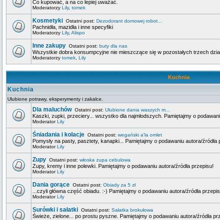
Co kupować, a na co lepiej uważać.
Moderatorzy
Lily
,
tomek
Kosmetyki
Ostatni post:
Dezodorant domowej robot...
Pachnidła, mazidła i inne specyfiki
Moderatorzy
Lily
,
Alispo
Inne zakupy
Ostatni post:
buty dla nas
Wszystkie dobra konsumpcyjne nie mieszczące się w pozostałych trzech dzia
Moderatorzy
tomek
,
Lily
Kuchnia
Kuchnia
Ulubione potrawy, eksperymenty i zakalce.
Dla maluchów
Ostatni post:
Ulubione dania waszych m...
Kaszki, zupki, przeciery... wszystko dla najmłodszych. Pamiętajmy o podawani
Moderator
Lily
Śniadania i kolacje
Ostatni post:
wegański a'la omlet
Pomysły na pasty, pasztety, kanapki... Pamiętajmy o podawaniu autora/źródła 
Moderator
Lily
Zupy
Ostatni post:
włoska zupa cebulowa
Zupy, kremy i inne polewki. Pamiętajmy o podawaniu autora/źródła przepisu!
Moderator
Lily
Dania gorące
Ostatni post:
Obiady za 5 zł
...czyli główna część obiadu. :-) Pamiętajmy o podawaniu autora/źródła przepis
Moderator
Lily
Surówki i sałatki
Ostatni post:
Sałatka brokułowa
Świeże, zielone... po prostu pyszne. Pamiętajmy o podawaniu autora/źródła pr