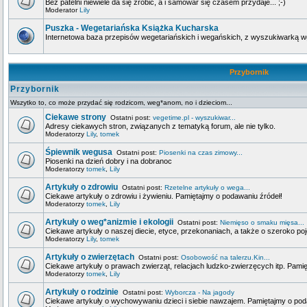
Bez patelni niewiele da się zrobić, a i samowar się czasem przydaje... ;-)
Moderator
Lily
Puszka - Wegetariańska Książka Kucharska
Internetowa baza przepisów wegetariańskich i wegańskich, z wyszukiwarką wg 
Przybornik
Przybornik
Wszytko to, co może przydać się rodzicom, weg*anom, no i dzieciom...
Ciekawe strony
Ostatni post:
vegetime.pl - wyszukiwar...
Adresy ciekawych stron, związanych z tematyką forum, ale nie tylko.
Moderatorzy
Lily
,
tomek
Śpiewnik wegusa
Ostatni post:
Piosenki na czas zimowy...
Piosenki na dzień dobry i na dobranoc
Moderatorzy
tomek
,
Lily
Artykuły o zdrowiu
Ostatni post:
Rzetelne artykuły o wega...
Ciekawe artykuły o zdrowiu i żywieniu. Pamiętajmy o podawaniu źródeł!
Moderatorzy
tomek
,
Lily
Artykuły o weg*anizmie i ekologii
Ostatni post:
Niemięso o smaku mięsa...
Ciekawe artykuły o naszej diecie, etyce, przekonaniach, a także o szeroko poj
Moderatorzy
Lily
,
tomek
Artykuły o zwierzętach
Ostatni post:
Osobowość na talerzu.Kin...
Ciekawe artykuły o prawach zwierząt, relacjach ludzko-zwierzęcych itp. Pami
Moderatorzy
tomek
,
Lily
Artykuły o rodzinie
Ostatni post:
Wyborcza - Na jagody
Ciekawe artykuły o wychowywaniu dzieci i siebie nawzajem. Pamiętajmy o pod