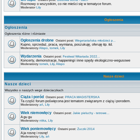
Rozmowy o wszystkim, co nie mieści się w tematyce forum.
Moderator
Lily
Ogłoszenia
Ogłoszenia
Ogłoszenia różne i różniaste
Ogłoszenia drobne
Ostatni post:
Wegetariańska młodzież p...
Kupno, sprzedaż, praca, wymiana, poszukuję, oferuję itp. itd.
Moderatorzy
Alispo
,
tomek
,
Lily
Wydarzenia
Ostatni post:
Festiwal Witariada 2022...
Koncerty, demonstracje, happeningi i inne spędy ekologiczno-wegusowe
Moderatorzy
tomek
,
Lily
,
Alispo
Nasze dzieci
Nasze dzieci
Wszystko o naszych wege dzieciaczkach
Ciąża i poród
Ostatni post:
PRACA MAGISTERSKA
Ta część forum poświęcona jest tematom związanym z ciążą i porodem.
Moderatorzy
ań
,
Lily
Wiek niemowlęcy
Ostatni post:
Jakie pieluchy - tetrowe...
A gu gu
Moderatorzy
nitka
,
Lily
Wiek poniemowlęcy
Ostatni post:
Żuczki 2014
A ja rosnę i rosnę!
Moderatorzy
Lily
,
ań