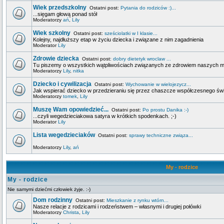
Wiek przedszkolny
Ostatni post:
Pytania do rodziców :)...
...sięgam głową ponad stół
Moderatorzy
ań
,
Lily
Wiek szkolny
Ostatni post:
sześciolatki w I klasie...
Kolejny, najdłuższy etap w życiu dziecka i związane z nim zagadnienia
Moderator
Lily
Zdrowie dziecka
Ostatni post:
dobry dietetyk wroclaw ...
Tu piszemy o wszystkich wątpliwościach związanych ze zdrowiem naszych 
Moderatorzy
Lily
,
nitka
Dziecko i cywilizacja
Ostatni post:
Wychowanie w wielojezycz...
Jak wspierać dziecko w przedzieraniu się przez chaszcze współczesnego świa
Moderatorzy
tomek
,
Lily
Muszę Wam opowiedzieć...
Ostatni post:
Po prostu Danika :-)
...czyli wegedzieciakowa satyra w krótkich spodenkach. ;-)
Moderator
Lily
Lista wegedzieciaków
Ostatni post:
sprawy techniczne związa...
Moderatorzy
Lily
,
ań
My - rodzice
My - rodzice
Nie samymi dziećmi człowiek żyje. :-)
Dom rodzinny
Ostatni post:
Mieszkanie z rynku wtórn...
Nasze relacje z rodzicami i rodzeństwem – własnymi i drugiej połówki
Moderatorzy
Christa
,
Lily