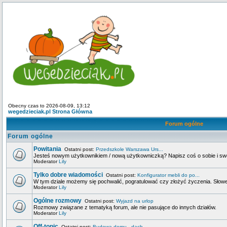
Obecny czas to 2026-08-09, 13:12
wegedzieciak.pl Strona Główna
Forum ogólne
Forum ogólne
Powitania
Ostatni post:
Przedszkole Warszawa Urs...
Jesteś nowym użytkownikiem / nową użytkowniczką? Napisz coś o sobie i swoje
Moderator
Lily
Tylko dobre wiadomości
Ostatni post:
Konfigurator mebli do po...
W tym dziale możemy się pochwalić, pogratulować czy złożyć życzenia. Słowem
Moderator
Lily
Ogólne rozmowy
Ostatni post:
Wyjazd na urlop
Rozmowy związane z tematyką forum, ale nie pasujące do innych działów.
Moderator
Lily
Off-topic
Ostatni post:
Budowa domu - dach