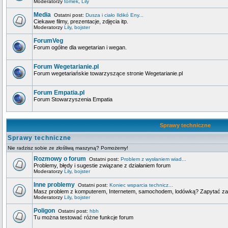
Moderatorzy
tomek
,
Lily
Media
Ostatni post:
Dusza i ciało Ildikó Eny...
Ciekawe filmy, prezentacje, zdjęcia itp.
Moderatorzy
Lily
,
bojster
ForumVeg
Forum ogólne dla wegetarian i wegan.
Forum Wegetarianie.pl
Forum wegetariańskie towarzyszące stronie Wegetarianie.pl
Forum Empatia.pl
Forum Stowarzyszenia Empatia
Sprawy techniczne
Sprawy techniczne
Nie radzisz sobie ze złośliwą maszyną? Pomożemy!
Rozmowy o forum
Ostatni post:
Problem z wysłaniem wiad...
Problemy, błędy i sugestie związane z działaniem forum
Moderatorzy
Lily
,
bojster
Inne problemy
Ostatni post:
Koniec wsparcia technicz...
Masz problem z komputerem, Internetem, samochodem, lodówką? Zapytać za
Moderatorzy
Lily
,
bojster
Poligon
Ostatni post:
hbh
Tu można testować różne funkcje forum