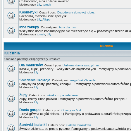
Co kupować, a na co lepiej uważać.
Moderatorzy
Lily
,
tomek
Kosmetyki
Ostatni post:
Dezodorant domowej robot...
Pachnidła, mazidła i inne specyfiki
Moderatorzy
Lily
,
Alispo
Inne zakupy
Ostatni post:
buty dla nas
Wszystkie dobra konsumpcyjne nie mieszczące się w pozostałych trzech dzia
Moderatorzy
tomek
,
Lily
Kuchnia
Kuchnia
Ulubione potrawy, eksperymenty i zakalce.
Dla maluchów
Ostatni post:
Ulubione dania waszych m...
Kaszki, zupki, przeciery... wszystko dla najmłodszych. Pamiętajmy o podawani
Moderator
Lily
Śniadania i kolacje
Ostatni post:
wegański a'la omlet
Pomysły na pasty, pasztety, kanapki... Pamiętajmy o podawaniu autora/źródła 
Moderator
Lily
Zupy
Ostatni post:
włoska zupa cebulowa
Zupy, kremy i inne polewki. Pamiętajmy o podawaniu autora/źródła przepisu!
Moderator
Lily
Dania gorące
Ostatni post:
Obiady za 5 zł
...czyli główna część obiadu. :-) Pamiętajmy o podawaniu autora/źródła przepis
Moderator
Lily
Surówki i sałatki
Ostatni post:
Sałatka brokułowa
Świeże, zielone... po prostu pyszne. Pamiętajmy o podawaniu autora/źródła pr