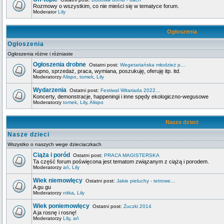
Rozmowy o wszystkim, co nie mieści się w tematyce forum.
Moderator
Lily
Ogłoszenia
Ogłoszenia
Ogłoszenia różne i różniaste
Ogłoszenia drobne
Ostatni post:
Wegetariańska młodzież p...
Kupno, sprzedaż, praca, wymiana, poszukuję, oferuję itp. itd.
Moderatorzy
Alispo
,
tomek
,
Lily
Wydarzenia
Ostatni post:
Festiwal Witariada 2022...
Koncerty, demonstracje, happeningi i inne spędy ekologiczno-wegusowe
Moderatorzy
tomek
,
Lily
,
Alispo
Nasze dzieci
Nasze dzieci
Wszystko o naszych wege dzieciaczkach
Ciąża i poród
Ostatni post:
PRACA MAGISTERSKA
Ta część forum poświęcona jest tematom związanym z ciążą i porodem.
Moderatorzy
ań
,
Lily
Wiek niemowlęcy
Ostatni post:
Jakie pieluchy - tetrowe...
A gu gu
Moderatorzy
nitka
,
Lily
Wiek poniemowlęcy
Ostatni post:
Żuczki 2014
A ja rosnę i rosnę!
Moderatorzy
Lily
,
ań