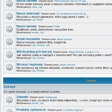
Nasze zdrowie
Ostatni post:
Odchudzamy się od 15 mar...
W tym dziale możemy pisać o naszym zdrowiu i chorobach (z wyjątkiem spra
Moderatorzy
nitka
,
Lily
Nasze zwierzaki
Ostatni post:
Co podajecie kotom do je...
Wszystko o innych gatunkach, które żyją razem z nami. :-)
Moderatorzy
Lily
,
Alispo
Nasze uprawy
Ostatni post:
Kiełki
Działkowe, polne, doniczkowe i wszystkie inne...
Moderatorzy
tomek
,
Lily
Sztuki wszelakie
Ostatni post:
słowo pisane
Nasza muzyka, ulubione filmy, książki itp.
Moderatorzy
Lily
,
Christa
,
sylv
Wśród jedzących inaczej
Ostatni post:
Wegedziecko a jeden z ro...
Jak radzimy sobie w relacjach z innożercami? No i jak oni radzą sobie z nami?
Moderatorzy
Lily
,
Christa
Wczasy i wyprawy
Ostatni post:
wege harcerz
Nie wystarczy się zdrowo odżywiać, trzeba też czasem ruszyć cztery litery i g
Moderatorzy
Lily
,
Christa
Zakupy
Zakupy
Co i gdzie kupować, a co lepiej odłożyć na półkę
Zabawki
Ostatni post:
Hulajnoga
Wszystko o tym, co nasze dzieci lubią najbardziej... i o tym, czego być może n
Moderatorzy
tomek
,
Lily
Produkty spożywcze
Ostatni post:
co jedzą vegusy?