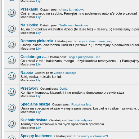
Moderator
Lily
Przekąski
Ostatni post:
chipsy jarmużowe
Coś smacznego na szybko. Pamiętajmy o podawaniu autora/źródła przepisu!
Moderator
Lily
Na słodko
Ostatni post:
Trufle marchewkowe
To, na co czekają wszystkie dzieci (te duże też) – desery. :-) Pamiętajmy o p
Moderator
Lily
Domowa piekarnia
Ostatni post:
Puszyste, drożdżowe, weg...
Chleby, ciasta, ciasteczka i ludziki z piernika. :-) Pamiętajmy o podawaniu auto
Moderator
Lily
Co dobrego z...
Ostatni post:
Blogi z przepisami - ins...
Co zrobić z tofu, bakłażana, mango... czyli kuchnia tematyczna. :-) Pamiętajm
Moderator
Lily
Napoje
Ostatni post:
Zielone koktajle
Soki, mleka, koktaile itp. itd.
Moderator
Lily
Przetwory
Ostatni post:
Dynia
Konfitury, kompoty, kiszonki i inne produkty domowego przetwórstwa
Moderator
Lily
Specjalne okazje
Ostatni post:
Rodzinna feta
Dania na specjalne okazje – święta państwowe, kościelne i całkiem prywatne. 
Moderator
Lily
Kuchnie świata
Ostatni post:
kuchnia indyjska
Tematyczne rozmowy o różnych sposobach gotowania.
Moderator
Lily
Sprzęty kuchenne
Ostatni post:
Ktoś marzy o vitamixie?L...