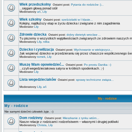
Wiek przedszkolny
Ostatni post:
Pytania do rodziców :)...
...sięgam głową ponad stół
Moderatorzy
ań
,
Lily
Wiek szkolny
Ostatni post:
sześciolatki w I klasie...
Kolejny, najdłuższy etap w życiu dziecka i związane z nim zagadnienia
Moderator
Lily
Zdrowie dziecka
Ostatni post:
dobry dietetyk wroclaw ...
Tu piszemy o wszystkich wątpliwościach związanych ze zdrowiem naszych 
Moderatorzy
Lily
,
nitka
Dziecko i cywilizacja
Ostatni post:
Wychowanie w wielojezycz...
Jak wspierać dziecko w przedzieraniu się przez chaszcze współczesnego świa
Moderatorzy
tomek
,
Lily
Muszę Wam opowiedzieć...
Ostatni post:
Po prostu Danika :-)
...czyli wegedzieciakowa satyra w krótkich spodenkach. ;-)
Moderator
Lily
Lista wegedzieciaków
Ostatni post:
sprawy techniczne związa...
Moderatorzy
Lily
,
ań
My - rodzice
My - rodzice
Nie samymi dziećmi człowiek żyje. :-)
Dom rodzinny
Ostatni post:
Mieszkanie z rynku wtórn...
Nasze relacje z rodzicami i rodzeństwem – własnymi i drugiej połówki
Moderatorzy
Christa
,
Lily