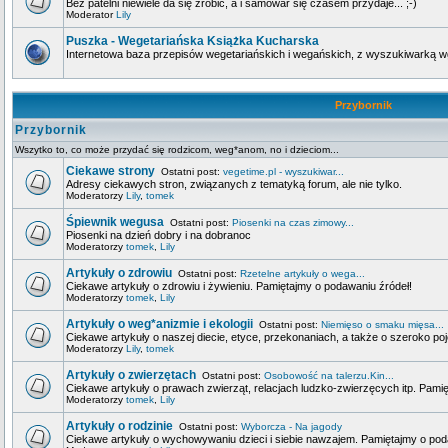
Bez patelni niewiele da się zrobić, a i samowar się czasem przydaje... ;-)
Moderator
Lily
Puszka - Wegetariańska Książka Kucharska
Internetowa baza przepisów wegetariańskich i wegańskich, z wyszukiwarką wg 
Przybornik
Przybornik
Wszytko to, co może przydać się rodzicom, weg*anom, no i dzieciom...
Ciekawe strony
Ostatni post:
vegetime.pl - wyszukiwar...
Adresy ciekawych stron, związanych z tematyką forum, ale nie tylko.
Moderatorzy
Lily
,
tomek
Śpiewnik wegusa
Ostatni post:
Piosenki na czas zimowy...
Piosenki na dzień dobry i na dobranoc
Moderatorzy
tomek
,
Lily
Artykuły o zdrowiu
Ostatni post:
Rzetelne artykuły o wega...
Ciekawe artykuły o zdrowiu i żywieniu. Pamiętajmy o podawaniu źródeł!
Moderatorzy
tomek
,
Lily
Artykuły o weg*anizmie i ekologii
Ostatni post:
Niemięso o smaku mięsa...
Ciekawe artykuły o naszej diecie, etyce, przekonaniach, a także o szeroko poj
Moderatorzy
Lily
,
tomek
Artykuły o zwierzętach
Ostatni post:
Osobowość na talerzu.Kin...
Ciekawe artykuły o prawach zwierząt, relacjach ludzko-zwierzęcych itp. Pami
Moderatorzy
tomek
,
Lily
Artykuły o rodzinie
Ostatni post:
Wyborcza - Na jagody
Ciekawe artykuły o wychowywaniu dzieci i siebie nawzajem. Pamiętajmy o pod