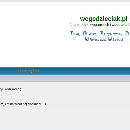
wegedzieciak.pl
forum rodzin wegańskich i wegetariań
FAQ
Szukaj
Użytkownicy
Rejestracja
Zaloguj
Forum ogólne
j rodzinie! :-)
, kraina wiecznej słodkości. ;-)