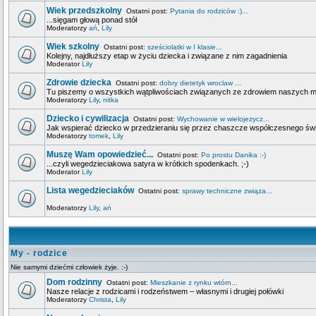
Wiek przedszkolny
Ostatni post:
Pytania do rodziców :)...
...sięgam głową ponad stół
Moderatorzy
ań
,
Lily
Wiek szkolny
Ostatni post:
sześciolatki w I klasie...
Kolejny, najdłuższy etap w życiu dziecka i związane z nim zagadnienia
Moderator
Lily
Zdrowie dziecka
Ostatni post:
dobry dietetyk wroclaw ...
Tu piszemy o wszystkich wątpliwościach związanych ze zdrowiem naszych 
Moderatorzy
Lily
,
nitka
Dziecko i cywilizacja
Ostatni post:
Wychowanie w wielojezycz...
Jak wspierać dziecko w przedzieraniu się przez chaszcze współczesnego świa
Moderatorzy
tomek
,
Lily
Muszę Wam opowiedzieć...
Ostatni post:
Po prostu Danika :-)
...czyli wegedzieciakowa satyra w krótkich spodenkach. ;-)
Moderator
Lily
Lista wegedzieciaków
Ostatni post:
sprawy techniczne związa...
Moderatorzy
Lily
,
ań
My - rodzice
Nie samymi dziećmi człowiek żyje. :-)
Dom rodzinny
Ostatni post:
Mieszkanie z rynku wtórn...
Nasze relacje z rodzicami i rodzeństwem – własnymi i drugiej połówki
Moderatorzy
Christa
,
Lily