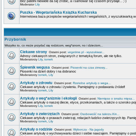
Bez patelni niewiele da się zrobić, a i samowar się czasem przydaje... ;-)
Moderator
Lily
Puszka - Wegetariańska Książka Kucharska
Internetowa baza przepisów wegetariańskich i wegańskich, z wyszukiwarką wg 
Przybornik
Wszytko to, co może przydać się rodzicom, weg*anom, no i dzieciom...
Ciekawe strony
Ostatni post:
vegetime.pl - wyszukiwar...
Adresy ciekawych stron, związanych z tematyką forum, ale nie tylko.
Moderatorzy
Lily
,
tomek
Śpiewnik wegusa
Ostatni post:
Piosenki na czas zimowy...
Piosenki na dzień dobry i na dobranoc
Moderatorzy
tomek
,
Lily
Artykuły o zdrowiu
Ostatni post:
Rzetelne artykuły o wega...
Ciekawe artykuły o zdrowiu i żywieniu. Pamiętajmy o podawaniu źródeł!
Moderatorzy
tomek
,
Lily
Artykuły o weg*anizmie i ekologii
Ostatni post:
Niemięso o smaku mięsa...
Ciekawe artykuły o naszej diecie, etyce, przekonaniach, a także o szeroko poj
Moderatorzy
Lily
,
tomek
Artykuły o zwierzętach
Ostatni post:
Osobowość na talerzu.Kin...
Ciekawe artykuły o prawach zwierząt, relacjach ludzko-zwierzęcych itp. Pami
Moderatorzy
tomek
,
Lily
Artykuły o rodzinie
Ostatni post:
Wyborcza - Na jagody
Ciekawe artykuły o wychowywaniu dzieci i siebie nawzajem. Pamiętajmy o pod