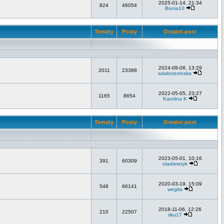
2025-01-14, 21:34
824
46054
Bonia10
Tematy
Posty
Ostatni post
2024-08-08, 13:29
2011
23388
adabrzezinska
2022-05-05, 23:27
1165
8654
Karolina K
Tematy
Posty
Ostatni post
2023-05-01, 10:16
391
60309
oladietetyk
2020-03-19, 15:09
548
66141
wegita
2018-11-06, 12:26
210
22507
riku17