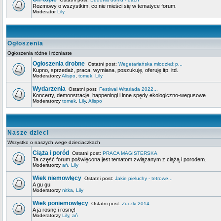
Rozmowy o wszystkim, co nie mieści się w tematyce forum.
Moderator
Lily
Ogłoszenia
Ogłoszenia różne i różniaste
Ogłoszenia drobne
Ostatni post:
Wegetariańska młodzież p...
Kupno, sprzedaż, praca, wymiana, poszukuję, oferuję itp. itd.
Moderatorzy
Alispo
,
tomek
,
Lily
Wydarzenia
Ostatni post:
Festiwal Witariada 2022...
Koncerty, demonstracje, happeningi i inne spędy ekologiczno-wegusowe
Moderatorzy
tomek
,
Lily
,
Alispo
Nasze dzieci
Wszystko o naszych wege dzieciaczkach
Ciąża i poród
Ostatni post:
PRACA MAGISTERSKA
Ta część forum poświęcona jest tematom związanym z ciążą i porodem.
Moderatorzy
ań
,
Lily
Wiek niemowlęcy
Ostatni post:
Jakie pieluchy - tetrowe...
A gu gu
Moderatorzy
nitka
,
Lily
Wiek poniemowlęcy
Ostatni post:
Żuczki 2014
A ja rosnę i rosnę!
Moderatorzy
Lily
,
ań