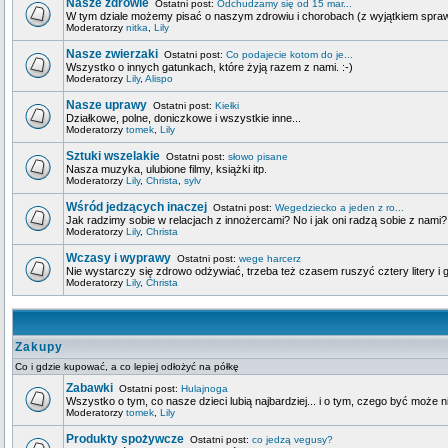
Nasze zdrowie
Ostatni post:
Odchudzamy się od 15 mar...
W tym dziale możemy pisać o naszym zdrowiu i chorobach (z wyjątkiem spra
Moderatorzy
nitka
,
Lily
Nasze zwierzaki
Ostatni post:
Co podajecie kotom do je...
Wszystko o innych gatunkach, które żyją razem z nami. :-)
Moderatorzy
Lily
,
Alispo
Nasze uprawy
Ostatni post:
Kiełki
Działkowe, polne, doniczkowe i wszystkie inne...
Moderatorzy
tomek
,
Lily
Sztuki wszelakie
Ostatni post:
słowo pisane
Nasza muzyka, ulubione filmy, książki itp.
Moderatorzy
Lily
,
Christa
,
sylv
Wśród jedzących inaczej
Ostatni post:
Wegedziecko a jeden z ro...
Jak radzimy sobie w relacjach z innożercami? No i jak oni radzą sobie z nami?
Moderatorzy
Lily
,
Christa
Wczasy i wyprawy
Ostatni post:
wege harcerz
Nie wystarczy się zdrowo odżywiać, trzeba też czasem ruszyć cztery litery i g
Moderatorzy
Lily
,
Christa
Zakupy
Co i gdzie kupować, a co lepiej odłożyć na półkę
Zabawki
Ostatni post:
Hulajnoga
Wszystko o tym, co nasze dzieci lubią najbardziej... i o tym, czego być może n
Moderatorzy
tomek
,
Lily
Produkty spożywcze
Ostatni post:
co jedzą vegusy?