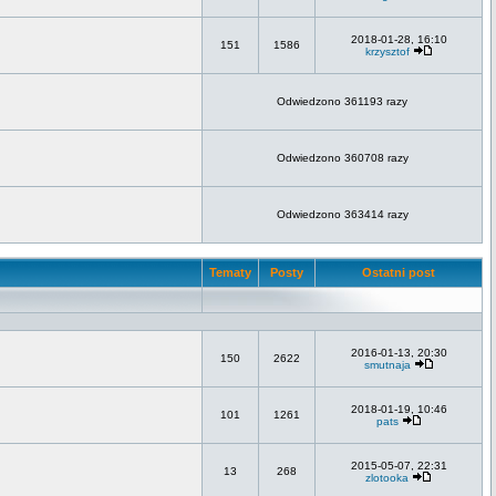
2018-01-28, 16:10
151
1586
krzysztof
Odwiedzono 361193 razy
Odwiedzono 360708 razy
Odwiedzono 363414 razy
Tematy
Posty
Ostatni post
2016-01-13, 20:30
150
2622
smutnaja
2018-01-19, 10:46
101
1261
pats
2015-05-07, 22:31
13
268
zlotooka