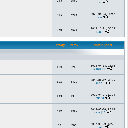
243
8563
esti
2020-05-04, 00:56
119
5761
ina
2018-12-21, 00:33
250
5624
Kat...
Tematy
Posty
Ostatni post
2018-04-13, 02:03
109
5289
Beata RR
2018-09-12, 20:42
152
2429
kk001
2017-04-07, 11:04
143
1370
figa88
2019-05-28, 22:09
449
4880
tatwoj12
2015-07-09, 13:30
82
590
Trinity