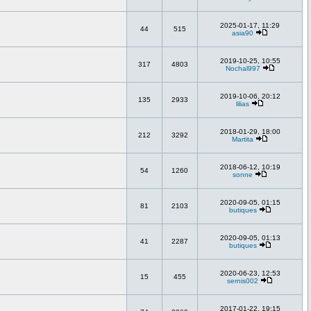
2025-01-17, 11:29
44
515
asia90
2019-10-25, 10:55
317
4803
Nochal997
2019-10-06, 20:12
135
2933
lilias
2018-01-29, 18:00
212
3292
Martita
2018-06-12, 10:19
54
1260
sonne
2020-09-05, 01:15
81
2103
butiques
2020-09-05, 01:13
41
2287
butiques
2020-06-23, 12:53
15
455
sernis002
2017-01-22, 19:15