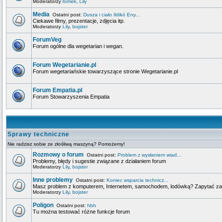
Moderatorzy
tomek
,
Lily
Media
Ostatni post:
Dusza i ciało Ildikó Eny...
Ciekawe filmy, prezentacje, zdjęcia itp.
Moderatorzy
Lily
,
bojster
ForumVeg
Forum ogólne dla wegetarian i wegan.
Forum Wegetarianie.pl
Forum wegetariańskie towarzyszące stronie Wegetarianie.pl
Forum Empatia.pl
Forum Stowarzyszenia Empatia
Sprawy techniczne
Nie radzisz sobie ze złośliwą maszyną? Pomożemy!
Rozmowy o forum
Ostatni post:
Problem z wysłaniem wiad...
Problemy, błędy i sugestie związane z działaniem forum
Moderatorzy
Lily
,
bojster
Inne problemy
Ostatni post:
Koniec wsparcia technicz...
Masz problem z komputerem, Internetem, samochodem, lodówką? Zapytać za
Moderatorzy
Lily
,
bojster
Poligon
Ostatni post:
hbh
Tu można testować różne funkcje forum