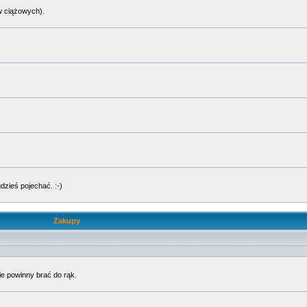
w ciążowych).
dzieś pojechać. :-)
Zakupy
ie powinny brać do rąk.