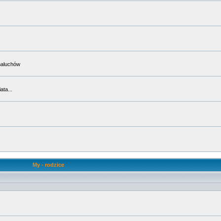
maluchów
ta...
My - rodzice