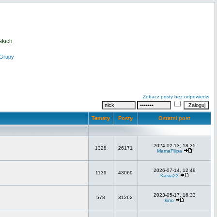
skich
Grupy
Zobacz posty bez odpowiedzi
Tematy
Posty
Ostatni post
2024-02-13, 18:35
1328
26171
MamaFilipa
2026-07-14, 12:49
1139
43069
Kasia23
2023-05-17, 16:33
578
31262
kino