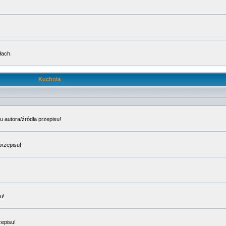
łach.
Kuchnia
u autora/źródła przepisu!
przepisu!
u!
zepisu!