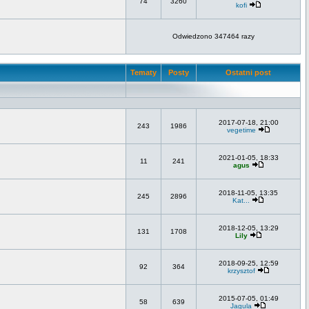
74
3260
kofi
Odwiedzono 347464 razy
Tematy
Posty
Ostatni post
2017-07-18, 21:00
243
1986
vegetime
2021-01-05, 18:33
11
241
agus
2018-11-05, 13:35
245
2896
Kat...
2018-12-05, 13:29
131
1708
Lily
2018-09-25, 12:59
92
364
krzysztof
2015-07-05, 01:49
58
639
Jagula