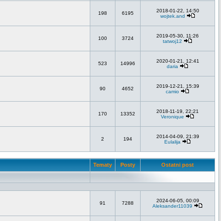
2018-01-22, 14:50
198
6195
wojtek.and
2019-05-30, 11:26
100
3724
tatwoj12
2020-01-21, 12:41
523
14996
daria
2019-12-21, 15:39
90
4652
camio
2018-11-19, 22:21
170
13352
Veronique
2014-04-09, 21:39
2
194
Eulalija
Tematy
Posty
Ostatni post
2024-06-05, 00:09
91
7288
Aleksander11039