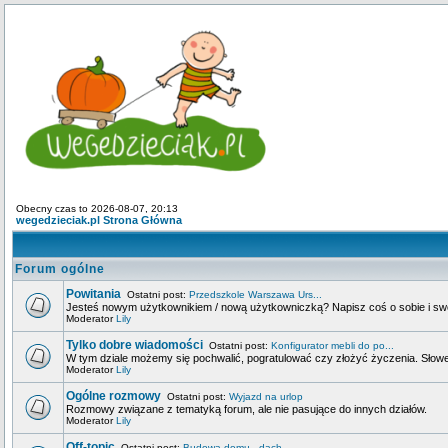
Obecny czas to 2026-08-07, 20:13
wegedzieciak.pl Strona Główna
Forum ogólne
Powitania
Ostatni post:
Przedszkole Warszawa Urs...
Jesteś nowym użytkownikiem / nową użytkowniczką? Napisz coś o sobie i swoje
Moderator
Lily
Tylko dobre wiadomości
Ostatni post:
Konfigurator mebli do po...
W tym dziale możemy się pochwalić, pogratulować czy złożyć życzenia. Słowem
Moderator
Lily
Ogólne rozmowy
Ostatni post:
Wyjazd na urlop
Rozmowy związane z tematyką forum, ale nie pasujące do innych działów.
Moderator
Lily
Off-topic
Ostatni post:
Budowa domu - dach