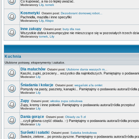
Co kupować, a na co lepiej uważać.
Moderatorzy
Lily
,
tomek
Kosmetyki
Ostatni post:
Dezodorant domowej robot...
Pachnidła, mazidła i inne specyfiki
Moderatorzy
Lily
,
Alispo
Inne zakupy
Ostatni post:
buty dla nas
Wszystkie dobra konsumpcyjne nie mieszczące się w pozostałych trzech dzia
Moderatorzy
tomek
,
Lily
Kuchnia
Ulubione potrawy, eksperymenty i zakalce.
Dla maluchów
Ostatni post:
Ulubione dania waszych m...
Kaszki, zupki, przeciery... wszystko dla najmłodszych. Pamiętajmy o podawani
Moderator
Lily
Śniadania i kolacje
Ostatni post:
wegański a'la omlet
Pomysły na pasty, pasztety, kanapki... Pamiętajmy o podawaniu autora/źródła 
Moderator
Lily
Zupy
Ostatni post:
włoska zupa cebulowa
Zupy, kremy i inne polewki. Pamiętajmy o podawaniu autora/źródła przepisu!
Moderator
Lily
Dania gorące
Ostatni post:
Obiady za 5 zł
...czyli główna część obiadu. :-) Pamiętajmy o podawaniu autora/źródła przepis
Moderator
Lily
Surówki i sałatki
Ostatni post:
Sałatka brokułowa
Świeże, zielone... po prostu pyszne. Pamiętajmy o podawaniu autora/źródła pr