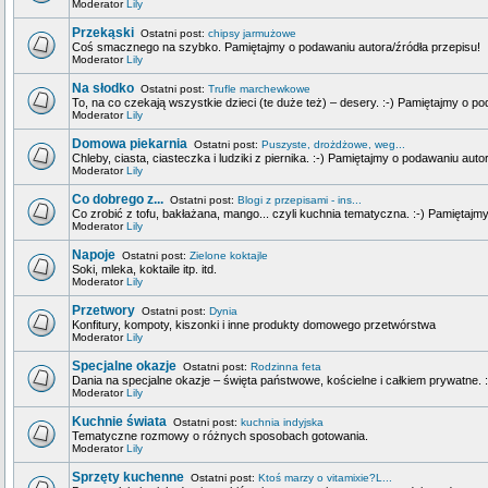
Moderator
Lily
Przekąski
Ostatni post:
chipsy jarmużowe
Coś smacznego na szybko. Pamiętajmy o podawaniu autora/źródła przepisu!
Moderator
Lily
Na słodko
Ostatni post:
Trufle marchewkowe
To, na co czekają wszystkie dzieci (te duże też) – desery. :-) Pamiętajmy o p
Moderator
Lily
Domowa piekarnia
Ostatni post:
Puszyste, drożdżowe, weg...
Chleby, ciasta, ciasteczka i ludziki z piernika. :-) Pamiętajmy o podawaniu auto
Moderator
Lily
Co dobrego z...
Ostatni post:
Blogi z przepisami - ins...
Co zrobić z tofu, bakłażana, mango... czyli kuchnia tematyczna. :-) Pamiętajm
Moderator
Lily
Napoje
Ostatni post:
Zielone koktajle
Soki, mleka, koktaile itp. itd.
Moderator
Lily
Przetwory
Ostatni post:
Dynia
Konfitury, kompoty, kiszonki i inne produkty domowego przetwórstwa
Moderator
Lily
Specjalne okazje
Ostatni post:
Rodzinna feta
Dania na specjalne okazje – święta państwowe, kościelne i całkiem prywatne. 
Moderator
Lily
Kuchnie świata
Ostatni post:
kuchnia indyjska
Tematyczne rozmowy o różnych sposobach gotowania.
Moderator
Lily
Sprzęty kuchenne
Ostatni post:
Ktoś marzy o vitamixie?L...