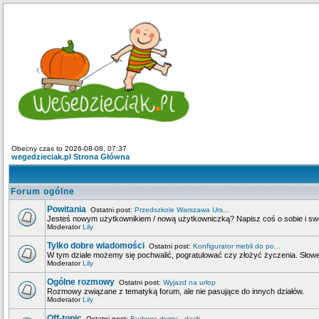
Obecny czas to 2026-08-08, 07:37
wegedzieciak.pl Strona Główna
Forum ogólne
Powitania
Ostatni post:
Przedszkole Warszawa Urs...
Jesteś nowym użytkownikiem / nową użytkowniczką? Napisz coś o sobie i swoje
Moderator
Lily
Tylko dobre wiadomości
Ostatni post:
Konfigurator mebli do po...
W tym dziale możemy się pochwalić, pogratulować czy złożyć życzenia. Słowem
Moderator
Lily
Ogólne rozmowy
Ostatni post:
Wyjazd na urlop
Rozmowy związane z tematyką forum, ale nie pasujące do innych działów.
Moderator
Lily
Off-topic
Ostatni post:
Budowa domu - dach