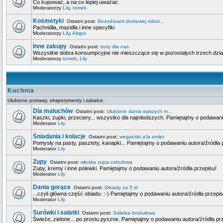
Co kupować, a na co lepiej uważać.
Moderatorzy
Lily
,
tomek
Kosmetyki
Ostatni post:
Dezodorant domowej robot...
Pachnidła, mazidła i inne specyfiki
Moderatorzy
Lily
,
Alispo
Inne zakupy
Ostatni post:
buty dla nas
Wszystkie dobra konsumpcyjne nie mieszczące się w pozostałych trzech dzia
Moderatorzy
tomek
,
Lily
Kuchnia
Ulubione potrawy, eksperymenty i zakalce.
Dla maluchów
Ostatni post:
Ulubione dania waszych m...
Kaszki, zupki, przeciery... wszystko dla najmłodszych. Pamiętajmy o podawani
Moderator
Lily
Śniadania i kolacje
Ostatni post:
wegański a'la omlet
Pomysły na pasty, pasztety, kanapki... Pamiętajmy o podawaniu autora/źródła 
Moderator
Lily
Zupy
Ostatni post:
włoska zupa cebulowa
Zupy, kremy i inne polewki. Pamiętajmy o podawaniu autora/źródła przepisu!
Moderator
Lily
Dania gorące
Ostatni post:
Obiady za 5 zł
...czyli główna część obiadu. :-) Pamiętajmy o podawaniu autora/źródła przepis
Moderator
Lily
Surówki i sałatki
Ostatni post:
Sałatka brokułowa
Świeże, zielone... po prostu pyszne. Pamiętajmy o podawaniu autora/źródła pr