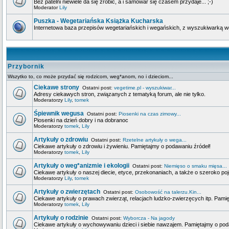
Bez patelni niewiele da się zrobić, a i samowar się czasem przydaje... ;-)
Moderator
Lily
Puszka - Wegetariańska Książka Kucharska
Internetowa baza przepisów wegetariańskich i wegańskich, z wyszukiwarką wg 
Przybornik
Wszytko to, co może przydać się rodzicom, weg*anom, no i dzieciom...
Ciekawe strony
Ostatni post:
vegetime.pl - wyszukiwar...
Adresy ciekawych stron, związanych z tematyką forum, ale nie tylko.
Moderatorzy
Lily
,
tomek
Śpiewnik wegusa
Ostatni post:
Piosenki na czas zimowy...
Piosenki na dzień dobry i na dobranoc
Moderatorzy
tomek
,
Lily
Artykuły o zdrowiu
Ostatni post:
Rzetelne artykuły o wega...
Ciekawe artykuły o zdrowiu i żywieniu. Pamiętajmy o podawaniu źródeł!
Moderatorzy
tomek
,
Lily
Artykuły o weg*anizmie i ekologii
Ostatni post:
Niemięso o smaku mięsa...
Ciekawe artykuły o naszej diecie, etyce, przekonaniach, a także o szeroko poj
Moderatorzy
Lily
,
tomek
Artykuły o zwierzętach
Ostatni post:
Osobowość na talerzu.Kin...
Ciekawe artykuły o prawach zwierząt, relacjach ludzko-zwierzęcych itp. Pami
Moderatorzy
tomek
,
Lily
Artykuły o rodzinie
Ostatni post:
Wyborcza - Na jagody
Ciekawe artykuły o wychowywaniu dzieci i siebie nawzajem. Pamiętajmy o pod