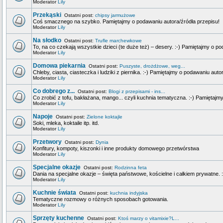
Moderator
Lily
Przekąski
Ostatni post:
chipsy jarmużowe
Coś smacznego na szybko. Pamiętajmy o podawaniu autora/źródła przepisu!
Moderator
Lily
Na słodko
Ostatni post:
Trufle marchewkowe
To, na co czekają wszystkie dzieci (te duże też) – desery. :-) Pamiętajmy o p
Moderator
Lily
Domowa piekarnia
Ostatni post:
Puszyste, drożdżowe, weg...
Chleby, ciasta, ciasteczka i ludziki z piernika. :-) Pamiętajmy o podawaniu auto
Moderator
Lily
Co dobrego z...
Ostatni post:
Blogi z przepisami - ins...
Co zrobić z tofu, bakłażana, mango... czyli kuchnia tematyczna. :-) Pamiętajm
Moderator
Lily
Napoje
Ostatni post:
Zielone koktajle
Soki, mleka, koktaile itp. itd.
Moderator
Lily
Przetwory
Ostatni post:
Dynia
Konfitury, kompoty, kiszonki i inne produkty domowego przetwórstwa
Moderator
Lily
Specjalne okazje
Ostatni post:
Rodzinna feta
Dania na specjalne okazje – święta państwowe, kościelne i całkiem prywatne. 
Moderator
Lily
Kuchnie świata
Ostatni post:
kuchnia indyjska
Tematyczne rozmowy o różnych sposobach gotowania.
Moderator
Lily
Sprzęty kuchenne
Ostatni post:
Ktoś marzy o vitamixie?L...