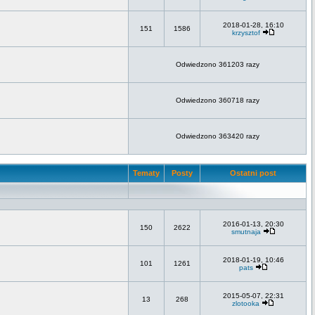
2018-01-28, 16:10
151
1586
krzysztof
Odwiedzono 361203 razy
Odwiedzono 360718 razy
Odwiedzono 363420 razy
Tematy
Posty
Ostatni post
2016-01-13, 20:30
150
2622
smutnaja
2018-01-19, 10:46
101
1261
pats
2015-05-07, 22:31
13
268
zlotooka