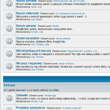
Nasze zdrowie
Ostatni post:
Odchudzamy się od 15 mar...
W tym dziale możemy pisać o naszym zdrowiu i chorobach (z wyjątkiem spra
Moderatorzy
nitka
,
Lily
Nasze zwierzaki
Ostatni post:
Co podajecie kotom do je...
Wszystko o innych gatunkach, które żyją razem z nami. :-)
Moderatorzy
Lily
,
Alispo
Nasze uprawy
Ostatni post:
Kiełki
Działkowe, polne, doniczkowe i wszystkie inne...
Moderatorzy
tomek
,
Lily
Sztuki wszelakie
Ostatni post:
słowo pisane
Nasza muzyka, ulubione filmy, książki itp.
Moderatorzy
Lily
,
Christa
,
sylv
Wśród jedzących inaczej
Ostatni post:
Wegedziecko a jeden z ro...
Jak radzimy sobie w relacjach z innożercami? No i jak oni radzą sobie z nami?
Moderatorzy
Lily
,
Christa
Wczasy i wyprawy
Ostatni post:
wege harcerz
Nie wystarczy się zdrowo odżywiać, trzeba też czasem ruszyć cztery litery i g
Moderatorzy
Lily
,
Christa
Zakupy
Co i gdzie kupować, a co lepiej odłożyć na półkę
Zabawki
Ostatni post:
Hulajnoga
Wszystko o tym, co nasze dzieci lubią najbardziej... i o tym, czego być może n
Moderatorzy
tomek
,
Lily
Produkty spożywcze
Ostatni post:
co jedzą vegusy?