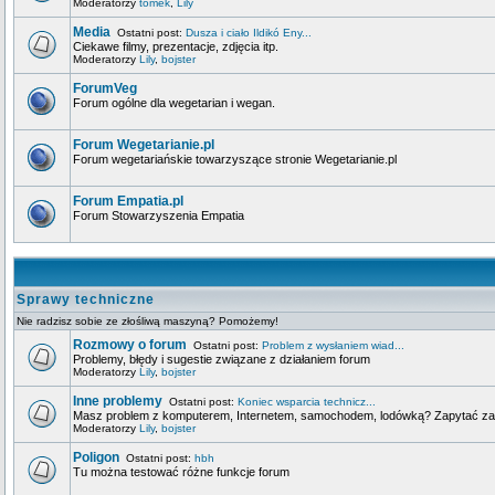
Moderatorzy
tomek
,
Lily
Media
Ostatni post:
Dusza i ciało Ildikó Eny...
Ciekawe filmy, prezentacje, zdjęcia itp.
Moderatorzy
Lily
,
bojster
ForumVeg
Forum ogólne dla wegetarian i wegan.
Forum Wegetarianie.pl
Forum wegetariańskie towarzyszące stronie Wegetarianie.pl
Forum Empatia.pl
Forum Stowarzyszenia Empatia
Sprawy techniczne
Nie radzisz sobie ze złośliwą maszyną? Pomożemy!
Rozmowy o forum
Ostatni post:
Problem z wysłaniem wiad...
Problemy, błędy i sugestie związane z działaniem forum
Moderatorzy
Lily
,
bojster
Inne problemy
Ostatni post:
Koniec wsparcia technicz...
Masz problem z komputerem, Internetem, samochodem, lodówką? Zapytać za
Moderatorzy
Lily
,
bojster
Poligon
Ostatni post:
hbh
Tu można testować różne funkcje forum