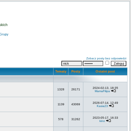
skich
Grupy
Zobacz posty bez odpowiedzi
Tematy
Posty
Ostatni post
2024-02-13, 18:35
1328
26171
MamaFilipa
2026-07-14, 12:49
1139
43069
Kasia23
2023-05-17, 16:33
578
31262
kino