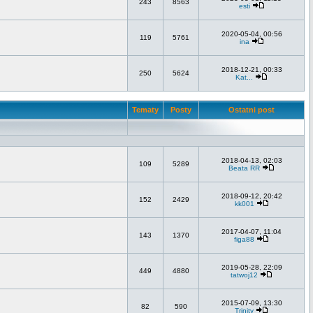
243
8563
esti
2020-05-04, 00:56
119
5761
ina
2018-12-21, 00:33
250
5624
Kat...
Tematy
Posty
Ostatni post
2018-04-13, 02:03
109
5289
Beata RR
2018-09-12, 20:42
152
2429
kk001
2017-04-07, 11:04
143
1370
figa88
2019-05-28, 22:09
449
4880
tatwoj12
2015-07-09, 13:30
82
590
Trinity