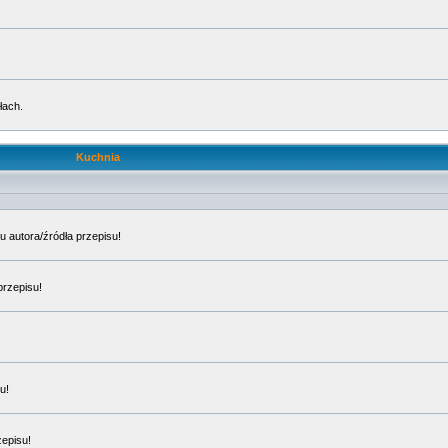
łach.
Kuchnia
u autora/źródła przepisu!
przepisu!
u!
zepisu!