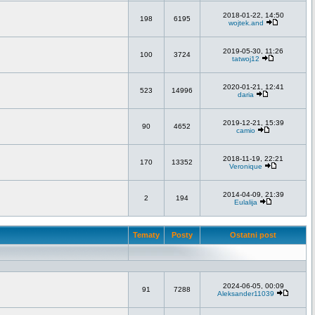
2018-01-22, 14:50
198
6195
wojtek.and
2019-05-30, 11:26
100
3724
tatwoj12
2020-01-21, 12:41
523
14996
daria
2019-12-21, 15:39
90
4652
camio
2018-11-19, 22:21
170
13352
Veronique
2014-04-09, 21:39
2
194
Eulalija
Tematy
Posty
Ostatni post
2024-06-05, 00:09
91
7288
Aleksander11039