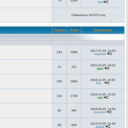
74
3260
kofi
Odwiedzono 347473 razy
Tematy
Posty
Ostatni post
2017-07-18, 21:00
243
1986
vegetime
2021-01-05, 18:33
11
241
agus
2018-11-05, 13:35
245
2896
Kat...
2018-12-05, 13:29
131
1708
Lily
2018-09-25, 12:59
92
364
krzysztof
2015-07-05, 01:49
58
639
Jagula