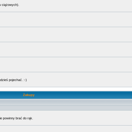
w ciążowych).
dzieś pojechać. :-)
Zakupy
ie powinny brać do rąk.