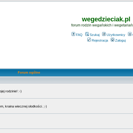
wegedzieciak.pl
forum rodzin wegańskich i wegetariań
FAQ
Szukaj
Użytkownicy
Rejestracja
Zaloguj
Forum ogólne
j rodzinie! :-)
, kraina wiecznej słodkości. ;-)