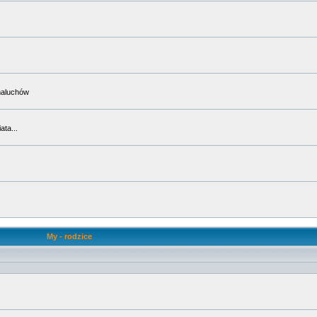
maluchów
ta...
My - rodzice