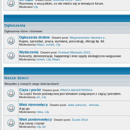
Rozmowy o wszystkim, co nie mieści się w tematyce forum.
Moderator
Lily
Ogłoszenia
Ogłoszenia różne i różniaste
Ogłoszenia drobne
Ostatni post:
Wegetariańska młodzież p...
Kupno, sprzedaż, praca, wymiana, poszukuję, oferuję itp. itd.
Moderatorzy
Alispo
,
tomek
,
Lily
Wydarzenia
Ostatni post:
Festiwal Witariada 2022...
Koncerty, demonstracje, happeningi i inne spędy ekologiczno-wegusowe
Moderatorzy
tomek
,
Lily
,
Alispo
Nasze dzieci
Wszystko o naszych wege dzieciaczkach
Ciąża i poród
Ostatni post:
PRACA MAGISTERSKA
Ta część forum poświęcona jest tematom związanym z ciążą i porodem.
Moderatorzy
ań
,
Lily
Wiek niemowlęcy
Ostatni post:
Jakie pieluchy - tetrowe...
A gu gu
Moderatorzy
nitka
,
Lily
Wiek poniemowlęcy
Ostatni post:
Żuczki 2014
A ja rosnę i rosnę!
Moderatorzy
Lily
,
ań