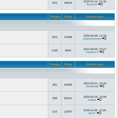
2025-01-14, 21:34
824
46054
Bonia10
Tematy
Posty
Ostatni post
2024-08-08, 13:29
2011
23388
adabrzezinska
2022-05-05, 23:27
1165
8654
Karolina K
Tematy
Posty
Ostatni post
2023-05-01, 10:16
391
60309
oladietetyk
2020-03-19, 15:09
548
66141
wegita
2018-11-06, 12:26
210
22507
riku17