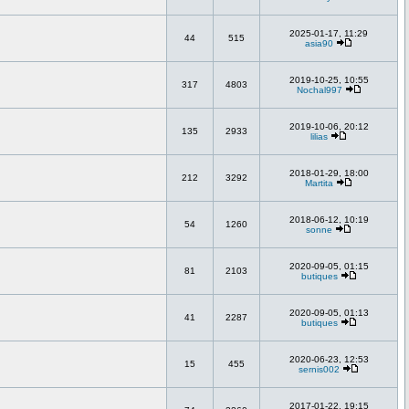
2025-01-17, 11:29
44
515
asia90
2019-10-25, 10:55
317
4803
Nochal997
2019-10-06, 20:12
135
2933
lilias
2018-01-29, 18:00
212
3292
Martita
2018-06-12, 10:19
54
1260
sonne
2020-09-05, 01:15
81
2103
butiques
2020-09-05, 01:13
41
2287
butiques
2020-06-23, 12:53
15
455
sernis002
2017-01-22, 19:15