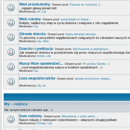
Wiek przedszkolny
Ostatni post:
Pytania do rodziców :)...
...sięgam głową ponad stół
Moderatorzy
ań
,
Lily
Wiek szkolny
Ostatni post:
sześciolatki w I klasie...
Kolejny, najdłuższy etap w życiu dziecka i związane z nim zagadnienia
Moderator
Lily
Zdrowie dziecka
Ostatni post:
dobry dietetyk wroclaw ...
Tu piszemy o wszystkich wątpliwościach związanych ze zdrowiem naszych 
Moderatorzy
Lily
,
nitka
Dziecko i cywilizacja
Ostatni post:
Wychowanie w wielojezycz...
Jak wspierać dziecko w przedzieraniu się przez chaszcze współczesnego świa
Moderatorzy
tomek
,
Lily
Muszę Wam opowiedzieć...
Ostatni post:
Po prostu Danika :-)
...czyli wegedzieciakowa satyra w krótkich spodenkach. ;-)
Moderator
Lily
Lista wegedzieciaków
Ostatni post:
sprawy techniczne związa...
Moderatorzy
Lily
,
ań
My - rodzice
Nie samymi dziećmi człowiek żyje. :-)
Dom rodzinny
Ostatni post:
Mieszkanie z rynku wtórn...
Nasze relacje z rodzicami i rodzeństwem – własnymi i drugiej połówki
Moderatorzy
Christa
,
Lily