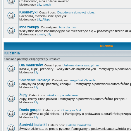
Co kupować, a na co lepiej uważać.
Moderatorzy
Lily
,
tomek
Kosmetyki
Ostatni post:
Dezodorant domowej robot...
Pachnidła, mazidła i inne specyfiki
Moderatorzy
Lily
,
Alispo
Inne zakupy
Ostatni post:
buty dla nas
Wszystkie dobra konsumpcyjne nie mieszczące się w pozostałych trzech dzia
Moderatorzy
tomek
,
Lily
Kuchnia
Kuchnia
Ulubione potrawy, eksperymenty i zakalce.
Dla maluchów
Ostatni post:
Ulubione dania waszych m...
Kaszki, zupki, przeciery... wszystko dla najmłodszych. Pamiętajmy o podawani
Moderator
Lily
Śniadania i kolacje
Ostatni post:
wegański a'la omlet
Pomysły na pasty, pasztety, kanapki... Pamiętajmy o podawaniu autora/źródła 
Moderator
Lily
Zupy
Ostatni post:
włoska zupa cebulowa
Zupy, kremy i inne polewki. Pamiętajmy o podawaniu autora/źródła przepisu!
Moderator
Lily
Dania gorące
Ostatni post:
Obiady za 5 zł
...czyli główna część obiadu. :-) Pamiętajmy o podawaniu autora/źródła przepis
Moderator
Lily
Surówki i sałatki
Ostatni post:
Sałatka brokułowa
Świeże, zielone... po prostu pyszne. Pamiętajmy o podawaniu autora/źródła pr