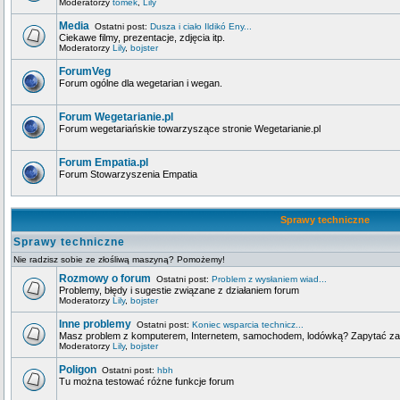
Moderatorzy
tomek
,
Lily
Media
Ostatni post:
Dusza i ciało Ildikó Eny...
Ciekawe filmy, prezentacje, zdjęcia itp.
Moderatorzy
Lily
,
bojster
ForumVeg
Forum ogólne dla wegetarian i wegan.
Forum Wegetarianie.pl
Forum wegetariańskie towarzyszące stronie Wegetarianie.pl
Forum Empatia.pl
Forum Stowarzyszenia Empatia
Sprawy techniczne
Sprawy techniczne
Nie radzisz sobie ze złośliwą maszyną? Pomożemy!
Rozmowy o forum
Ostatni post:
Problem z wysłaniem wiad...
Problemy, błędy i sugestie związane z działaniem forum
Moderatorzy
Lily
,
bojster
Inne problemy
Ostatni post:
Koniec wsparcia technicz...
Masz problem z komputerem, Internetem, samochodem, lodówką? Zapytać za
Moderatorzy
Lily
,
bojster
Poligon
Ostatni post:
hbh
Tu można testować różne funkcje forum