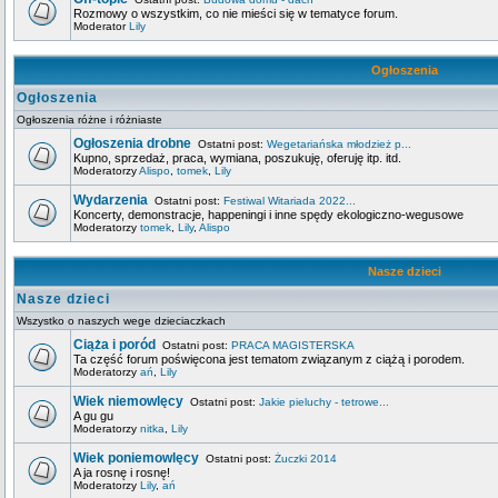
Rozmowy o wszystkim, co nie mieści się w tematyce forum.
Moderator
Lily
Ogłoszenia
Ogłoszenia
Ogłoszenia różne i różniaste
Ogłoszenia drobne
Ostatni post:
Wegetariańska młodzież p...
Kupno, sprzedaż, praca, wymiana, poszukuję, oferuję itp. itd.
Moderatorzy
Alispo
,
tomek
,
Lily
Wydarzenia
Ostatni post:
Festiwal Witariada 2022...
Koncerty, demonstracje, happeningi i inne spędy ekologiczno-wegusowe
Moderatorzy
tomek
,
Lily
,
Alispo
Nasze dzieci
Nasze dzieci
Wszystko o naszych wege dzieciaczkach
Ciąża i poród
Ostatni post:
PRACA MAGISTERSKA
Ta część forum poświęcona jest tematom związanym z ciążą i porodem.
Moderatorzy
ań
,
Lily
Wiek niemowlęcy
Ostatni post:
Jakie pieluchy - tetrowe...
A gu gu
Moderatorzy
nitka
,
Lily
Wiek poniemowlęcy
Ostatni post:
Żuczki 2014
A ja rosnę i rosnę!
Moderatorzy
Lily
,
ań