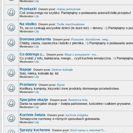
Moderator
Lily
Przekąski
Ostatni post:
chipsy jarmużowe
Coś smacznego na szybko. Pamiętajmy o podawaniu autora/źródła przepisu!
Moderator
Lily
Na słodko
Ostatni post:
Trufle marchewkowe
To, na co czekają wszystkie dzieci (te duże też) – desery. :-) Pamiętajmy o p
Moderator
Lily
Domowa piekarnia
Ostatni post:
Puszyste, drożdżowe, weg...
Chleby, ciasta, ciasteczka i ludziki z piernika. :-) Pamiętajmy o podawaniu auto
Moderator
Lily
Co dobrego z...
Ostatni post:
Blogi z przepisami - ins...
Co zrobić z tofu, bakłażana, mango... czyli kuchnia tematyczna. :-) Pamiętajm
Moderator
Lily
Napoje
Ostatni post:
Zielone koktajle
Soki, mleka, koktaile itp. itd.
Moderator
Lily
Przetwory
Ostatni post:
Dynia
Konfitury, kompoty, kiszonki i inne produkty domowego przetwórstwa
Moderator
Lily
Specjalne okazje
Ostatni post:
Rodzinna feta
Dania na specjalne okazje – święta państwowe, kościelne i całkiem prywatne. 
Moderator
Lily
Kuchnie świata
Ostatni post:
kuchnia indyjska
Tematyczne rozmowy o różnych sposobach gotowania.
Moderator
Lily
Sprzęty kuchenne
Ostatni post:
Ktoś marzy o vitamixie?L...