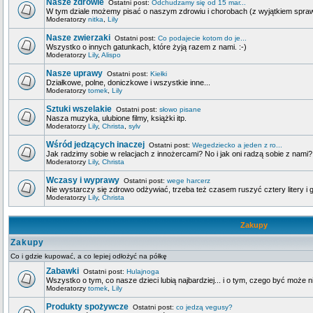
Nasze zdrowie
Ostatni post:
Odchudzamy się od 15 mar...
W tym dziale możemy pisać o naszym zdrowiu i chorobach (z wyjątkiem spra
Moderatorzy
nitka
,
Lily
Nasze zwierzaki
Ostatni post:
Co podajecie kotom do je...
Wszystko o innych gatunkach, które żyją razem z nami. :-)
Moderatorzy
Lily
,
Alispo
Nasze uprawy
Ostatni post:
Kiełki
Działkowe, polne, doniczkowe i wszystkie inne...
Moderatorzy
tomek
,
Lily
Sztuki wszelakie
Ostatni post:
słowo pisane
Nasza muzyka, ulubione filmy, książki itp.
Moderatorzy
Lily
,
Christa
,
sylv
Wśród jedzących inaczej
Ostatni post:
Wegedziecko a jeden z ro...
Jak radzimy sobie w relacjach z innożercami? No i jak oni radzą sobie z nami?
Moderatorzy
Lily
,
Christa
Wczasy i wyprawy
Ostatni post:
wege harcerz
Nie wystarczy się zdrowo odżywiać, trzeba też czasem ruszyć cztery litery i g
Moderatorzy
Lily
,
Christa
Zakupy
Zakupy
Co i gdzie kupować, a co lepiej odłożyć na półkę
Zabawki
Ostatni post:
Hulajnoga
Wszystko o tym, co nasze dzieci lubią najbardziej... i o tym, czego być może n
Moderatorzy
tomek
,
Lily
Produkty spożywcze
Ostatni post:
co jedzą vegusy?