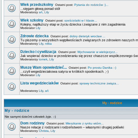
Wiek przedszkolny
Ostatni post:
Pytania do rodziców :)...
...sięgam głową ponad stół
Moderatorzy
ań
,
Lily
Wiek szkolny
Ostatni post:
sześciolatki w I klasie...
Kolejny, najdłuższy etap w życiu dziecka i związane z nim zagadnienia
Moderator
Lily
Zdrowie dziecka
Ostatni post:
dobry dietetyk wroclaw ...
Tu piszemy o wszystkich wątpliwościach związanych ze zdrowiem naszych 
Moderatorzy
Lily
,
nitka
Dziecko i cywilizacja
Ostatni post:
Wychowanie w wielojezycz...
Jak wspierać dziecko w przedzieraniu się przez chaszcze współczesnego świa
Moderatorzy
tomek
,
Lily
Muszę Wam opowiedzieć...
Ostatni post:
Po prostu Danika :-)
...czyli wegedzieciakowa satyra w krótkich spodenkach. ;-)
Moderator
Lily
Lista wegedzieciaków
Ostatni post:
sprawy techniczne związa...
Moderatorzy
Lily
,
ań
My - rodzice
My - rodzice
Nie samymi dziećmi człowiek żyje. :-)
Dom rodzinny
Ostatni post:
Mieszkanie z rynku wtórn...
Nasze relacje z rodzicami i rodzeństwem – własnymi i drugiej połówki
Moderatorzy
Christa
,
Lily