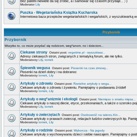
Bez patelni niewiele da się zrobić, a i samowar się czasem przydaje... ;-)
Moderator
Lily
Puszka - Wegetariańska Książka Kucharska
Internetowa baza przepisów wegetariańskich i wegańskich, z wyszukiwarką wg 
Przybornik
Przybornik
Wszytko to, co może przydać się rodzicom, weg*anom, no i dzieciom...
Ciekawe strony
Ostatni post:
vegetime.pl - wyszukiwar...
Adresy ciekawych stron, związanych z tematyką forum, ale nie tylko.
Moderatorzy
Lily
,
tomek
Śpiewnik wegusa
Ostatni post:
Piosenki na czas zimowy...
Piosenki na dzień dobry i na dobranoc
Moderatorzy
tomek
,
Lily
Artykuły o zdrowiu
Ostatni post:
Rzetelne artykuły o wega...
Ciekawe artykuły o zdrowiu i żywieniu. Pamiętajmy o podawaniu źródeł!
Moderatorzy
tomek
,
Lily
Artykuły o weg*anizmie i ekologii
Ostatni post:
Niemięso o smaku mięsa...
Ciekawe artykuły o naszej diecie, etyce, przekonaniach, a także o szeroko poj
Moderatorzy
Lily
,
tomek
Artykuły o zwierzętach
Ostatni post:
Osobowość na talerzu.Kin...
Ciekawe artykuły o prawach zwierząt, relacjach ludzko-zwierzęcych itp. Pami
Moderatorzy
tomek
,
Lily
Artykuły o rodzinie
Ostatni post:
Wyborcza - Na jagody
Ciekawe artykuły o wychowywaniu dzieci i siebie nawzajem. Pamiętajmy o pod