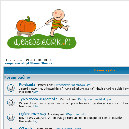
Obecny czas to 2026-08-08, 18:09
wegedzieciak.pl Strona Główna
Forum ogólne
Forum ogólne
Powitania
Ostatni post:
Przedszkole Warszawa Urs...
Jesteś nowym użytkownikiem / nową użytkowniczką? Napisz coś o sobie i swoje
Moderator
Lily
Tylko dobre wiadomości
Ostatni post:
Konfigurator mebli do po...
W tym dziale możemy się pochwalić, pogratulować czy złożyć życzenia. Słowem
Moderator
Lily
Ogólne rozmowy
Ostatni post:
Wyjazd na urlop
Rozmowy związane z tematyką forum, ale nie pasujące do innych działów.
Moderator
Lily
Off-topic
Ostatni post:
Budowa domu - dach