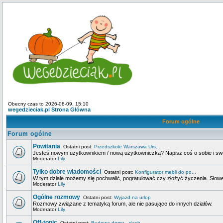
Obecny czas to 2026-08-09, 15:10
wegedzieciak.pl Strona Główna
Forum ogólne
Forum ogólne
Powitania
Ostatni post:
Przedszkole Warszawa Urs...
Jesteś nowym użytkownikiem / nową użytkowniczką? Napisz coś o sobie i swoje
Moderator
Lily
Tylko dobre wiadomości
Ostatni post:
Konfigurator mebli do po...
W tym dziale możemy się pochwalić, pogratulować czy złożyć życzenia. Słowem
Moderator
Lily
Ogólne rozmowy
Ostatni post:
Wyjazd na urlop
Rozmowy związane z tematyką forum, ale nie pasujące do innych działów.
Moderator
Lily
Off-topic
Ostatni post:
Budowa domu - dach