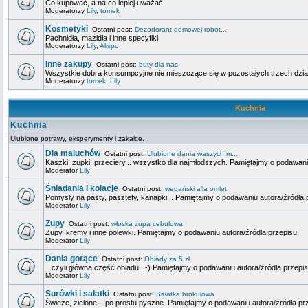
Co kupować, a na co lepiej uważać.
Moderatorzy
Lily
,
tomek
Kosmetyki
Ostatni post:
Dezodorant domowej robot...
Pachnidła, mazidła i inne specyfiki
Moderatorzy
Lily
,
Alispo
Inne zakupy
Ostatni post:
buty dla nas
Wszystkie dobra konsumpcyjne nie mieszczące się w pozostałych trzech dzia
Moderatorzy
tomek
,
Lily
Kuchnia
Kuchnia
Ulubione potrawy, eksperymenty i zakalce.
Dla maluchów
Ostatni post:
Ulubione dania waszych m...
Kaszki, zupki, przeciery... wszystko dla najmłodszych. Pamiętajmy o podawani
Moderator
Lily
Śniadania i kolacje
Ostatni post:
wegański a'la omlet
Pomysły na pasty, pasztety, kanapki... Pamiętajmy o podawaniu autora/źródła 
Moderator
Lily
Zupy
Ostatni post:
włoska zupa cebulowa
Zupy, kremy i inne polewki. Pamiętajmy o podawaniu autora/źródła przepisu!
Moderator
Lily
Dania gorące
Ostatni post:
Obiady za 5 zł
...czyli główna część obiadu. :-) Pamiętajmy o podawaniu autora/źródła przepis
Moderator
Lily
Surówki i sałatki
Ostatni post:
Sałatka brokułowa
Świeże, zielone... po prostu pyszne. Pamiętajmy o podawaniu autora/źródła pr