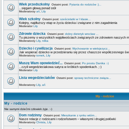
Wiek przedszkolny
Ostatni post:
Pytania do rodziców :)...
...sięgam głową ponad stół
Moderatorzy
ań
,
Lily
Wiek szkolny
Ostatni post:
sześciolatki w I klasie...
Kolejny, najdłuższy etap w życiu dziecka i związane z nim zagadnienia
Moderator
Lily
Zdrowie dziecka
Ostatni post:
dobry dietetyk wroclaw ...
Tu piszemy o wszystkich wątpliwościach związanych ze zdrowiem naszych 
Moderatorzy
Lily
,
nitka
Dziecko i cywilizacja
Ostatni post:
Wychowanie w wielojezycz...
Jak wspierać dziecko w przedzieraniu się przez chaszcze współczesnego świa
Moderatorzy
tomek
,
Lily
Muszę Wam opowiedzieć...
Ostatni post:
Po prostu Danika :-)
...czyli wegedzieciakowa satyra w krótkich spodenkach. ;-)
Moderator
Lily
Lista wegedzieciaków
Ostatni post:
sprawy techniczne związa...
Moderatorzy
Lily
,
ań
My - rodzice
My - rodzice
Nie samymi dziećmi człowiek żyje. :-)
Dom rodzinny
Ostatni post:
Mieszkanie z rynku wtórn...
Nasze relacje z rodzicami i rodzeństwem – własnymi i drugiej połówki
Moderatorzy
Christa
,
Lily