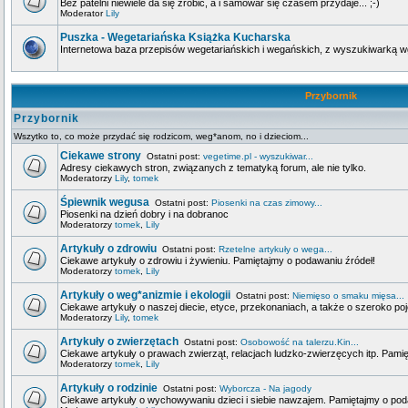
Bez patelni niewiele da się zrobić, a i samowar się czasem przydaje... ;-)
Moderator
Lily
Puszka - Wegetariańska Książka Kucharska
Internetowa baza przepisów wegetariańskich i wegańskich, z wyszukiwarką wg 
Przybornik
Przybornik
Wszytko to, co może przydać się rodzicom, weg*anom, no i dzieciom...
Ciekawe strony
Ostatni post:
vegetime.pl - wyszukiwar...
Adresy ciekawych stron, związanych z tematyką forum, ale nie tylko.
Moderatorzy
Lily
,
tomek
Śpiewnik wegusa
Ostatni post:
Piosenki na czas zimowy...
Piosenki na dzień dobry i na dobranoc
Moderatorzy
tomek
,
Lily
Artykuły o zdrowiu
Ostatni post:
Rzetelne artykuły o wega...
Ciekawe artykuły o zdrowiu i żywieniu. Pamiętajmy o podawaniu źródeł!
Moderatorzy
tomek
,
Lily
Artykuły o weg*anizmie i ekologii
Ostatni post:
Niemięso o smaku mięsa...
Ciekawe artykuły o naszej diecie, etyce, przekonaniach, a także o szeroko poj
Moderatorzy
Lily
,
tomek
Artykuły o zwierzętach
Ostatni post:
Osobowość na talerzu.Kin...
Ciekawe artykuły o prawach zwierząt, relacjach ludzko-zwierzęcych itp. Pami
Moderatorzy
tomek
,
Lily
Artykuły o rodzinie
Ostatni post:
Wyborcza - Na jagody
Ciekawe artykuły o wychowywaniu dzieci i siebie nawzajem. Pamiętajmy o pod