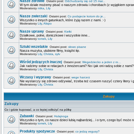
Nasze zdrowie
Ostatni post:
Odchudzamy się od 15 mar...
W tym dziale możemy pisać o naszym zdrowiu i chorobach (z wyjątkiem spra
Moderatorzy
nitka
,
Lily
Nasze zwierzaki
Ostatni post:
Co podajecie kotom do je...
Wszystko o innych gatunkach, które żyją razem z nami. :-)
Moderatorzy
Lily
,
Alispo
Nasze uprawy
Ostatni post:
Kiełki
Działkowe, polne, doniczkowe i wszystkie inne...
Moderatorzy
tomek
,
Lily
Sztuki wszelakie
Ostatni post:
słowo pisane
Nasza muzyka, ulubione filmy, książki itp.
Moderatorzy
Lily
,
Christa
,
sylv
Wśród jedzących inaczej
Ostatni post:
Wegedziecko a jeden z ro...
Jak radzimy sobie w relacjach z innożercami? No i jak oni radzą sobie z nami?
Moderatorzy
Lily
,
Christa
Wczasy i wyprawy
Ostatni post:
wege harcerz
Nie wystarczy się zdrowo odżywiać, trzeba też czasem ruszyć cztery litery i g
Moderatorzy
Lily
,
Christa
Zakupy
Zakupy
Co i gdzie kupować, a co lepiej odłożyć na półkę
Zabawki
Ostatni post:
Hulajnoga
Wszystko o tym, co nasze dzieci lubią najbardziej... i o tym, czego być może n
Moderatorzy
tomek
,
Lily
Produkty spożywcze
Ostatni post:
co jedzą vegusy?