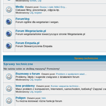
Moderatorzy
tomek
,
Lily
Media
Ostatni post:
Dusza i ciało Ildikó Eny...
Ciekawe filmy, prezentacje, zdjęcia itp.
Moderatorzy
Lily
,
bojster
ForumVeg
Forum ogólne dla wegetarian i wegan.
Forum Wegetarianie.pl
Forum wegetariańskie towarzyszące stronie Wegetarianie.pl
Forum Empatia.pl
Forum Stowarzyszenia Empatia
Sprawy techniczne
Sprawy techniczne
Nie radzisz sobie ze złośliwą maszyną? Pomożemy!
Rozmowy o forum
Ostatni post:
Problem z wysłaniem wiad...
Problemy, błędy i sugestie związane z działaniem forum
Moderatorzy
Lily
,
bojster
Inne problemy
Ostatni post:
Koniec wsparcia technicz...
Masz problem z komputerem, Internetem, samochodem, lodówką? Zapytać za
Moderatorzy
Lily
,
bojster
Poligon
Ostatni post:
hbh
Tu można testować różne funkcje forum