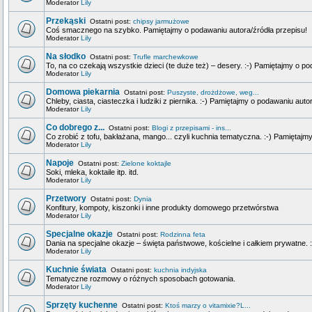
Moderator
Lily
Przekąski
Ostatni post:
chipsy jarmużowe
Coś smacznego na szybko. Pamiętajmy o podawaniu autora/źródła przepisu!
Moderator
Lily
Na słodko
Ostatni post:
Trufle marchewkowe
To, na co czekają wszystkie dzieci (te duże też) – desery. :-) Pamiętajmy o p
Moderator
Lily
Domowa piekarnia
Ostatni post:
Puszyste, drożdżowe, weg...
Chleby, ciasta, ciasteczka i ludziki z piernika. :-) Pamiętajmy o podawaniu auto
Moderator
Lily
Co dobrego z...
Ostatni post:
Blogi z przepisami - ins...
Co zrobić z tofu, bakłażana, mango... czyli kuchnia tematyczna. :-) Pamiętajm
Moderator
Lily
Napoje
Ostatni post:
Zielone koktajle
Soki, mleka, koktaile itp. itd.
Moderator
Lily
Przetwory
Ostatni post:
Dynia
Konfitury, kompoty, kiszonki i inne produkty domowego przetwórstwa
Moderator
Lily
Specjalne okazje
Ostatni post:
Rodzinna feta
Dania na specjalne okazje – święta państwowe, kościelne i całkiem prywatne. 
Moderator
Lily
Kuchnie świata
Ostatni post:
kuchnia indyjska
Tematyczne rozmowy o różnych sposobach gotowania.
Moderator
Lily
Sprzęty kuchenne
Ostatni post:
Ktoś marzy o vitamixie?L...