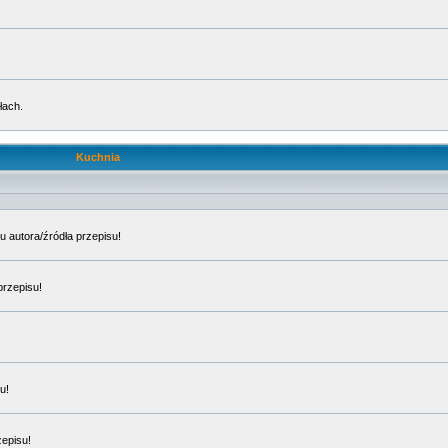
łach.
Kuchnia
u autora/źródła przepisu!
przepisu!
u!
zepisu!