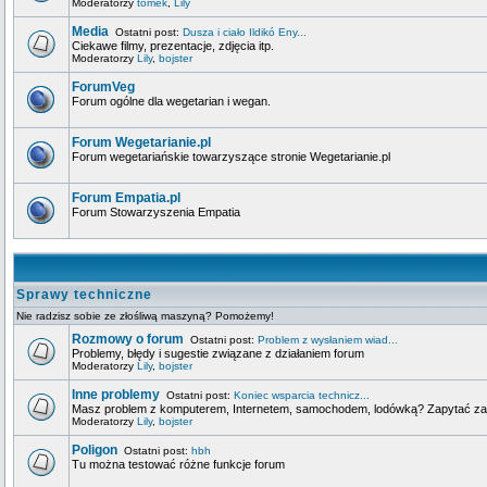
Moderatorzy
tomek
,
Lily
Media
Ostatni post:
Dusza i ciało Ildikó Eny...
Ciekawe filmy, prezentacje, zdjęcia itp.
Moderatorzy
Lily
,
bojster
ForumVeg
Forum ogólne dla wegetarian i wegan.
Forum Wegetarianie.pl
Forum wegetariańskie towarzyszące stronie Wegetarianie.pl
Forum Empatia.pl
Forum Stowarzyszenia Empatia
Sprawy techniczne
Nie radzisz sobie ze złośliwą maszyną? Pomożemy!
Rozmowy o forum
Ostatni post:
Problem z wysłaniem wiad...
Problemy, błędy i sugestie związane z działaniem forum
Moderatorzy
Lily
,
bojster
Inne problemy
Ostatni post:
Koniec wsparcia technicz...
Masz problem z komputerem, Internetem, samochodem, lodówką? Zapytać za
Moderatorzy
Lily
,
bojster
Poligon
Ostatni post:
hbh
Tu można testować różne funkcje forum