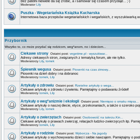
Bez patelni niewiele da się zrobić, a i samowar się czasem przydaje... ;-)
Moderator
Lily
Puszka - Wegetariańska Książka Kucharska
Internetowa baza przepisów wegetariańskich i wegańskich, z wyszukiwarką wg 
Przybornik
Wszytko to, co może przydać się rodzicom, weg*anom, no i dzieciom...
Ciekawe strony
Ostatni post:
vegetime.pl - wyszukiwar...
Adresy ciekawych stron, związanych z tematyką forum, ale nie tylko.
Moderatorzy
Lily
,
tomek
Śpiewnik wegusa
Ostatni post:
Piosenki na czas zimowy...
Piosenki na dzień dobry i na dobranoc
Moderatorzy
tomek
,
Lily
Artykuły o zdrowiu
Ostatni post:
Rzetelne artykuły o wega...
Ciekawe artykuły o zdrowiu i żywieniu. Pamiętajmy o podawaniu źródeł!
Moderatorzy
tomek
,
Lily
Artykuły o weg*anizmie i ekologii
Ostatni post:
Niemięso o smaku mięsa...
Ciekawe artykuły o naszej diecie, etyce, przekonaniach, a także o szeroko poj
Moderatorzy
Lily
,
tomek
Artykuły o zwierzętach
Ostatni post:
Osobowość na talerzu.Kin...
Ciekawe artykuły o prawach zwierząt, relacjach ludzko-zwierzęcych itp. Pami
Moderatorzy
tomek
,
Lily
Artykuły o rodzinie
Ostatni post:
Wyborcza - Na jagody
Ciekawe artykuły o wychowywaniu dzieci i siebie nawzajem. Pamiętajmy o pod