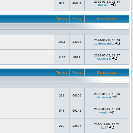
2025-01-14, 21:34
824
46054
Bonia10
Tematy
Posty
Ostatni post
2024-08-08, 13:29
2011
23388
adabrzezinska
2022-05-05, 23:27
1165
8654
Karolina K
Tematy
Posty
Ostatni post
2023-05-01, 10:16
391
60309
oladietetyk
2020-03-19, 15:09
548
66141
wegita
2018-11-06, 12:26
210
22507
riku17