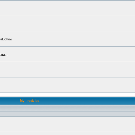
maluchów
ta...
My - rodzice