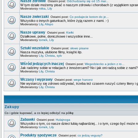
Nasze zdrowie
Ostatni post:
Odchudzamy się od 15 mar...
W tym dziale możemy pisać o naszym zdrowiu i chorobach (z wyjątkiem spra
Moderatorzy
nitka
,
Lily
Nasze zwierzaki
Ostatni post:
Co podajecie kotom do je...
Wszystko o innych gatunkach, które żyją razem z nami. :-)
Moderatorzy
Lily
,
Alispo
Nasze uprawy
Ostatni post:
Kiełki
Działkowe, polne, doniczkowe i wszystkie inne...
Moderatorzy
tomek
,
Lily
Sztuki wszelakie
Ostatni post:
słowo pisane
Nasza muzyka, ulubione filmy, książki itp.
Moderatorzy
Lily
,
Christa
,
sylv
Wśród jedzących inaczej
Ostatni post:
Wegedziecko a jeden z ro...
Jak radzimy sobie w relacjach z innożercami? No i jak oni radzą sobie z nami?
Moderatorzy
Lily
,
Christa
Wczasy i wyprawy
Ostatni post:
wege harcerz
Nie wystarczy się zdrowo odżywiać, trzeba też czasem ruszyć cztery litery i g
Moderatorzy
Lily
,
Christa
Zakupy
Co i gdzie kupować, a co lepiej odłożyć na półkę
Zabawki
Ostatni post:
Hulajnoga
Wszystko o tym, co nasze dzieci lubią najbardziej... i o tym, czego być może n
Moderatorzy
tomek
,
Lily
Produkty spożywcze
Ostatni post:
co jedzą vegusy?