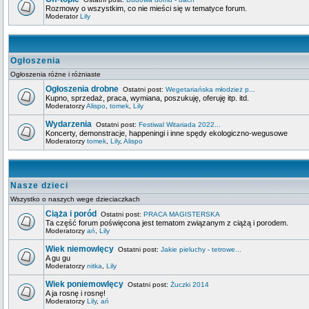
Rozmowy o wszystkim, co nie mieści się w tematyce forum.
Moderator
Lily
Ogłoszenia
Ogłoszenia różne i różniaste
Ogłoszenia drobne
Ostatni post:
Wegetariańska młodzież p...
Kupno, sprzedaż, praca, wymiana, poszukuję, oferuję itp. itd.
Moderatorzy
Alispo
,
tomek
,
Lily
Wydarzenia
Ostatni post:
Festiwal Witariada 2022...
Koncerty, demonstracje, happeningi i inne spędy ekologiczno-wegusowe
Moderatorzy
tomek
,
Lily
,
Alispo
Nasze dzieci
Wszystko o naszych wege dzieciaczkach
Ciąża i poród
Ostatni post:
PRACA MAGISTERSKA
Ta część forum poświęcona jest tematom związanym z ciążą i porodem.
Moderatorzy
ań
,
Lily
Wiek niemowlęcy
Ostatni post:
Jakie pieluchy - tetrowe...
A gu gu
Moderatorzy
nitka
,
Lily
Wiek poniemowlęcy
Ostatni post:
Żuczki 2014
A ja rosnę i rosnę!
Moderatorzy
Lily
,
ań