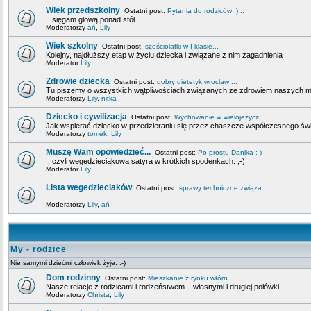
Wiek przedszkolny
Ostatni post:
Pytania do rodziców :)...
...sięgam głową ponad stół
Moderatorzy
ań
,
Lily
Wiek szkolny
Ostatni post:
sześciolatki w I klasie...
Kolejny, najdłuższy etap w życiu dziecka i związane z nim zagadnienia
Moderator
Lily
Zdrowie dziecka
Ostatni post:
dobry dietetyk wroclaw ...
Tu piszemy o wszystkich wątpliwościach związanych ze zdrowiem naszych 
Moderatorzy
Lily
,
nitka
Dziecko i cywilizacja
Ostatni post:
Wychowanie w wielojezycz...
Jak wspierać dziecko w przedzieraniu się przez chaszcze współczesnego świa
Moderatorzy
tomek
,
Lily
Muszę Wam opowiedzieć...
Ostatni post:
Po prostu Danika :-)
...czyli wegedzieciakowa satyra w krótkich spodenkach. ;-)
Moderator
Lily
Lista wegedzieciaków
Ostatni post:
sprawy techniczne związa...
Moderatorzy
Lily
,
ań
My - rodzice
Nie samymi dziećmi człowiek żyje. :-)
Dom rodzinny
Ostatni post:
Mieszkanie z rynku wtórn...
Nasze relacje z rodzicami i rodzeństwem – własnymi i drugiej połówki
Moderatorzy
Christa
,
Lily