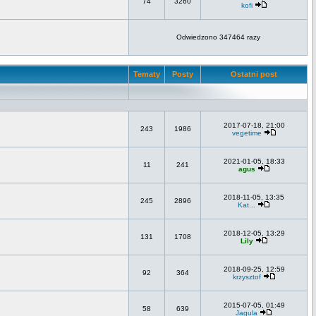
74
3260
kofi
Odwiedzono 347464 razy
Tematy
Posty
Ostatni post
2017-07-18, 21:00
243
1986
vegetime
2021-01-05, 18:33
11
241
agus
2018-11-05, 13:35
245
2896
Kat...
2018-12-05, 13:29
131
1708
Lily
2018-09-25, 12:59
92
364
krzysztof
2015-07-05, 01:49
58
639
Jagula