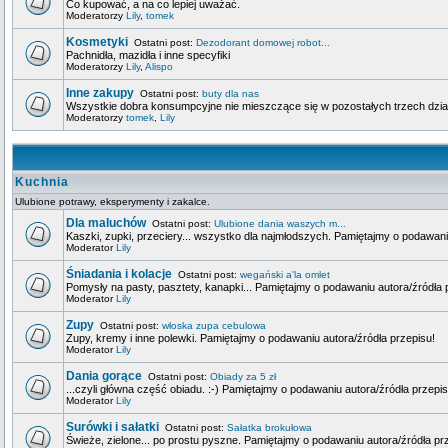
Co kupować, a na co lepiej uważać.
Moderatorzy
Lily
,
tomek
Kosmetyki
Ostatni post:
Dezodorant domowej robot...
Pachnidła, mazidła i inne specyfiki
Moderatorzy
Lily
,
Alispo
Inne zakupy
Ostatni post:
buty dla nas
Wszystkie dobra konsumpcyjne nie mieszczące się w pozostałych trzech dzia
Moderatorzy
tomek
,
Lily
Kuchnia
Ulubione potrawy, eksperymenty i zakalce.
Dla maluchów
Ostatni post:
Ulubione dania waszych m...
Kaszki, zupki, przeciery... wszystko dla najmłodszych. Pamiętajmy o podawani
Moderator
Lily
Śniadania i kolacje
Ostatni post:
wegański a'la omlet
Pomysły na pasty, pasztety, kanapki... Pamiętajmy o podawaniu autora/źródła 
Moderator
Lily
Zupy
Ostatni post:
włoska zupa cebulowa
Zupy, kremy i inne polewki. Pamiętajmy o podawaniu autora/źródła przepisu!
Moderator
Lily
Dania gorące
Ostatni post:
Obiady za 5 zł
...czyli główna część obiadu. :-) Pamiętajmy o podawaniu autora/źródła przepis
Moderator
Lily
Surówki i sałatki
Ostatni post:
Sałatka brokułowa
Świeże, zielone... po prostu pyszne. Pamiętajmy o podawaniu autora/źródła pr