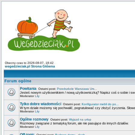
Obecny czas to 2026-08-07, 18:42
wegedzieciak.pl Strona Główna
Forum ogólne
Powitania
Ostatni post:
Przedszkole Warszawa Urs...
Jesteś nowym użytkownikiem / nową użytkowniczką? Napisz coś o sobie i swoje
Moderator
Lily
Tylko dobre wiadomości
Ostatni post:
Konfigurator mebli do po...
W tym dziale możemy się pochwalić, pogratulować czy złożyć życzenia. Słowem
Moderator
Lily
Ogólne rozmowy
Ostatni post:
Wyjazd na urlop
Rozmowy związane z tematyką forum, ale nie pasujące do innych działów.
Moderator
Lily
Off-topic
Ostatni post:
Budowa domu - dach