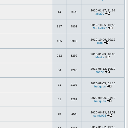
2025-01-17, 11:29
44
515
asia90
2019-10-25, 10:55
317
4803
Nochal997
2019-10-06, 20:12
135
2933
lilias
2018-01-29, 18:00
212
3292
Martita
2018-06-12, 10:19
54
1260
sonne
2020-09-05, 01:15
81
2103
butiques
2020-09-05, 01:13
41
2287
butiques
2020-06-23, 12:53
15
455
sernis002
2017-01-22, 19:15