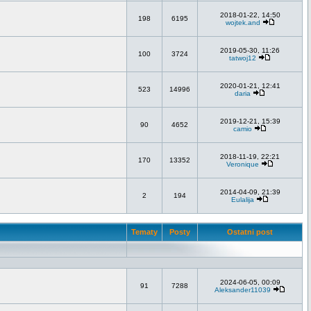
2018-01-22, 14:50
198
6195
wojtek.and
2019-05-30, 11:26
100
3724
tatwoj12
2020-01-21, 12:41
523
14996
daria
2019-12-21, 15:39
90
4652
camio
2018-11-19, 22:21
170
13352
Veronique
2014-04-09, 21:39
2
194
Eulalija
Tematy
Posty
Ostatni post
2024-06-05, 00:09
91
7288
Aleksander11039