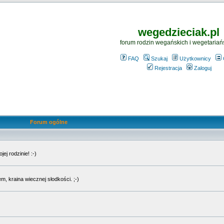
wegedzieciak.pl
forum rodzin wegańskich i wegetariań
FAQ
Szukaj
Użytkownicy
Rejestracja
Zaloguj
Forum ogólne
j rodzinie! :-)
, kraina wiecznej słodkości. ;-)