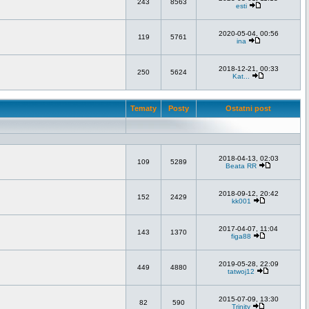
243
8563
esti
2020-05-04, 00:56
119
5761
ina
2018-12-21, 00:33
250
5624
Kat...
Tematy
Posty
Ostatni post
2018-04-13, 02:03
109
5289
Beata RR
2018-09-12, 20:42
152
2429
kk001
2017-04-07, 11:04
143
1370
figa88
2019-05-28, 22:09
449
4880
tatwoj12
2015-07-09, 13:30
82
590
Trinity