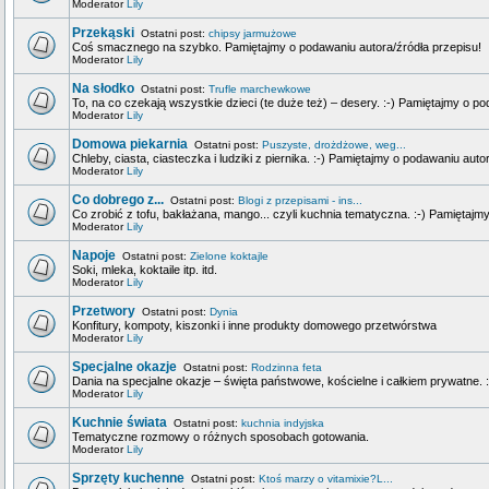
Moderator
Lily
Przekąski
Ostatni post:
chipsy jarmużowe
Coś smacznego na szybko. Pamiętajmy o podawaniu autora/źródła przepisu!
Moderator
Lily
Na słodko
Ostatni post:
Trufle marchewkowe
To, na co czekają wszystkie dzieci (te duże też) – desery. :-) Pamiętajmy o p
Moderator
Lily
Domowa piekarnia
Ostatni post:
Puszyste, drożdżowe, weg...
Chleby, ciasta, ciasteczka i ludziki z piernika. :-) Pamiętajmy o podawaniu auto
Moderator
Lily
Co dobrego z...
Ostatni post:
Blogi z przepisami - ins...
Co zrobić z tofu, bakłażana, mango... czyli kuchnia tematyczna. :-) Pamiętajm
Moderator
Lily
Napoje
Ostatni post:
Zielone koktajle
Soki, mleka, koktaile itp. itd.
Moderator
Lily
Przetwory
Ostatni post:
Dynia
Konfitury, kompoty, kiszonki i inne produkty domowego przetwórstwa
Moderator
Lily
Specjalne okazje
Ostatni post:
Rodzinna feta
Dania na specjalne okazje – święta państwowe, kościelne i całkiem prywatne. 
Moderator
Lily
Kuchnie świata
Ostatni post:
kuchnia indyjska
Tematyczne rozmowy o różnych sposobach gotowania.
Moderator
Lily
Sprzęty kuchenne
Ostatni post:
Ktoś marzy o vitamixie?L...