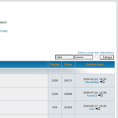
skich
Grupy
Zobacz posty bez odpowiedzi
Tematy
Posty
Ostatni post
2024-02-13, 18:35
1328
26171
MamaFilipa
2026-07-14, 12:49
1139
43069
Kasia23
2023-05-17, 16:33
578
31262
kino