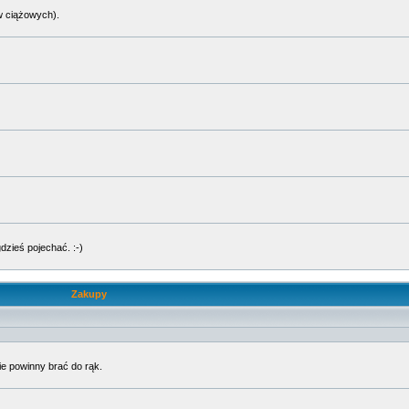
w ciążowych).
dzieś pojechać. :-)
Zakupy
ie powinny brać do rąk.