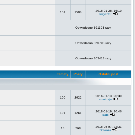
2018-01-28, 16:10
151
1586
krzysztof
Odwiedzono 361193 razy
Odwiedzono 360708 razy
Odwiedzono 363413 razy
Tematy
Posty
Ostatni post
2016-01-13, 20:30
150
2622
smutnaja
2018-01-19, 10:46
101
1261
pats
2015-05-07, 22:31
13
268
zlotooka