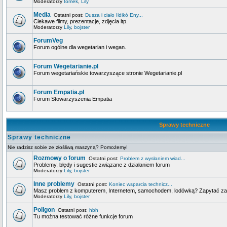
Moderatorzy
tomek
,
Lily
Media
Ostatni post:
Dusza i ciało Ildikó Eny...
Ciekawe filmy, prezentacje, zdjęcia itp.
Moderatorzy
Lily
,
bojster
ForumVeg
Forum ogólne dla wegetarian i wegan.
Forum Wegetarianie.pl
Forum wegetariańskie towarzyszące stronie Wegetarianie.pl
Forum Empatia.pl
Forum Stowarzyszenia Empatia
Sprawy techniczne
Sprawy techniczne
Nie radzisz sobie ze złośliwą maszyną? Pomożemy!
Rozmowy o forum
Ostatni post:
Problem z wysłaniem wiad...
Problemy, błędy i sugestie związane z działaniem forum
Moderatorzy
Lily
,
bojster
Inne problemy
Ostatni post:
Koniec wsparcia technicz...
Masz problem z komputerem, Internetem, samochodem, lodówką? Zapytać za
Moderatorzy
Lily
,
bojster
Poligon
Ostatni post:
hbh
Tu można testować różne funkcje forum