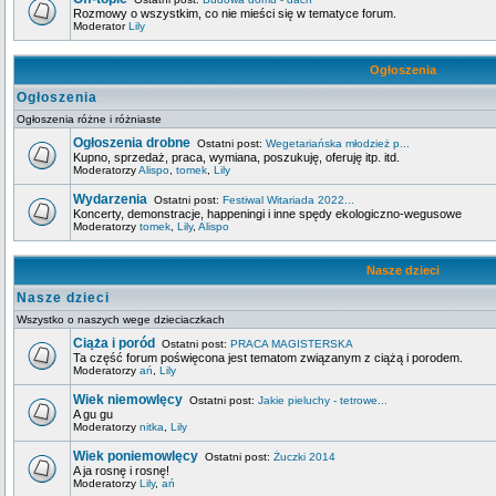
Rozmowy o wszystkim, co nie mieści się w tematyce forum.
Moderator
Lily
Ogłoszenia
Ogłoszenia
Ogłoszenia różne i różniaste
Ogłoszenia drobne
Ostatni post:
Wegetariańska młodzież p...
Kupno, sprzedaż, praca, wymiana, poszukuję, oferuję itp. itd.
Moderatorzy
Alispo
,
tomek
,
Lily
Wydarzenia
Ostatni post:
Festiwal Witariada 2022...
Koncerty, demonstracje, happeningi i inne spędy ekologiczno-wegusowe
Moderatorzy
tomek
,
Lily
,
Alispo
Nasze dzieci
Nasze dzieci
Wszystko o naszych wege dzieciaczkach
Ciąża i poród
Ostatni post:
PRACA MAGISTERSKA
Ta część forum poświęcona jest tematom związanym z ciążą i porodem.
Moderatorzy
ań
,
Lily
Wiek niemowlęcy
Ostatni post:
Jakie pieluchy - tetrowe...
A gu gu
Moderatorzy
nitka
,
Lily
Wiek poniemowlęcy
Ostatni post:
Żuczki 2014
A ja rosnę i rosnę!
Moderatorzy
Lily
,
ań