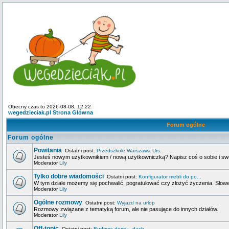
Obecny czas to 2026-08-08, 12:22
wegedzieciak.pl Strona Główna
Forum ogólne
Forum ogólne
Powitania
Ostatni post:
Przedszkole Warszawa Urs...
Jesteś nowym użytkownikiem / nową użytkowniczką? Napisz coś o sobie i swoje
Moderator
Lily
Tylko dobre wiadomości
Ostatni post:
Konfigurator mebli do po...
W tym dziale możemy się pochwalić, pogratulować czy złożyć życzenia. Słowem
Moderator
Lily
Ogólne rozmowy
Ostatni post:
Wyjazd na urlop
Rozmowy związane z tematyką forum, ale nie pasujące do innych działów.
Moderator
Lily
Off-topic
Ostatni post:
Budowa domu - dach