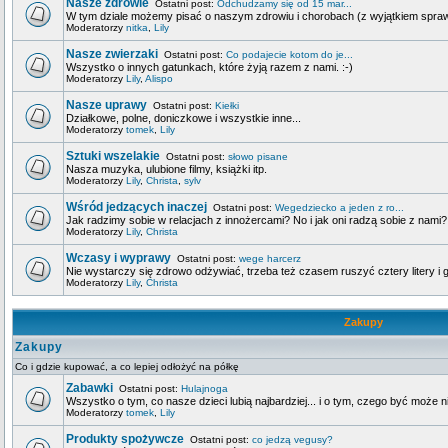
Nasze zdrowie
Ostatni post:
Odchudzamy się od 15 mar...
W tym dziale możemy pisać o naszym zdrowiu i chorobach (z wyjątkiem spra
Moderatorzy
nitka
,
Lily
Nasze zwierzaki
Ostatni post:
Co podajecie kotom do je...
Wszystko o innych gatunkach, które żyją razem z nami. :-)
Moderatorzy
Lily
,
Alispo
Nasze uprawy
Ostatni post:
Kiełki
Działkowe, polne, doniczkowe i wszystkie inne...
Moderatorzy
tomek
,
Lily
Sztuki wszelakie
Ostatni post:
słowo pisane
Nasza muzyka, ulubione filmy, książki itp.
Moderatorzy
Lily
,
Christa
,
sylv
Wśród jedzących inaczej
Ostatni post:
Wegedziecko a jeden z ro...
Jak radzimy sobie w relacjach z innożercami? No i jak oni radzą sobie z nami?
Moderatorzy
Lily
,
Christa
Wczasy i wyprawy
Ostatni post:
wege harcerz
Nie wystarczy się zdrowo odżywiać, trzeba też czasem ruszyć cztery litery i g
Moderatorzy
Lily
,
Christa
Zakupy
Zakupy
Co i gdzie kupować, a co lepiej odłożyć na półkę
Zabawki
Ostatni post:
Hulajnoga
Wszystko o tym, co nasze dzieci lubią najbardziej... i o tym, czego być może n
Moderatorzy
tomek
,
Lily
Produkty spożywcze
Ostatni post:
co jedzą vegusy?