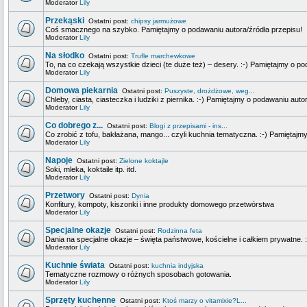
Moderator
Lily
Przekąski
Ostatni post:
chipsy jarmużowe
Coś smacznego na szybko. Pamiętajmy o podawaniu autora/źródła przepisu!
Moderator
Lily
Na słodko
Ostatni post:
Trufle marchewkowe
To, na co czekają wszystkie dzieci (te duże też) – desery. :-) Pamiętajmy o p
Moderator
Lily
Domowa piekarnia
Ostatni post:
Puszyste, drożdżowe, weg...
Chleby, ciasta, ciasteczka i ludziki z piernika. :-) Pamiętajmy o podawaniu auto
Moderator
Lily
Co dobrego z...
Ostatni post:
Blogi z przepisami - ins...
Co zrobić z tofu, bakłażana, mango... czyli kuchnia tematyczna. :-) Pamiętajm
Moderator
Lily
Napoje
Ostatni post:
Zielone koktajle
Soki, mleka, koktaile itp. itd.
Moderator
Lily
Przetwory
Ostatni post:
Dynia
Konfitury, kompoty, kiszonki i inne produkty domowego przetwórstwa
Moderator
Lily
Specjalne okazje
Ostatni post:
Rodzinna feta
Dania na specjalne okazje – święta państwowe, kościelne i całkiem prywatne. 
Moderator
Lily
Kuchnie świata
Ostatni post:
kuchnia indyjska
Tematyczne rozmowy o różnych sposobach gotowania.
Moderator
Lily
Sprzęty kuchenne
Ostatni post:
Ktoś marzy o vitamixie?L...