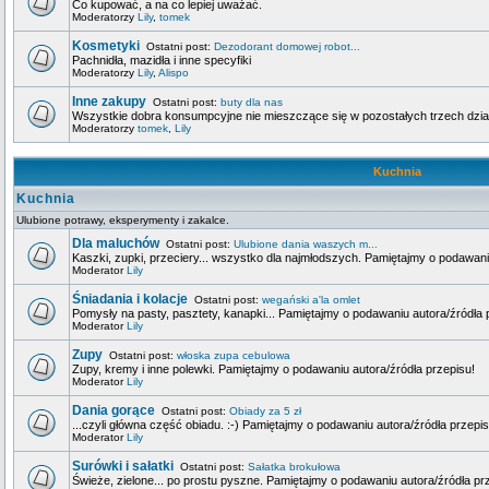
Co kupować, a na co lepiej uważać.
Moderatorzy
Lily
,
tomek
Kosmetyki
Ostatni post:
Dezodorant domowej robot...
Pachnidła, mazidła i inne specyfiki
Moderatorzy
Lily
,
Alispo
Inne zakupy
Ostatni post:
buty dla nas
Wszystkie dobra konsumpcyjne nie mieszczące się w pozostałych trzech dzia
Moderatorzy
tomek
,
Lily
Kuchnia
Kuchnia
Ulubione potrawy, eksperymenty i zakalce.
Dla maluchów
Ostatni post:
Ulubione dania waszych m...
Kaszki, zupki, przeciery... wszystko dla najmłodszych. Pamiętajmy o podawani
Moderator
Lily
Śniadania i kolacje
Ostatni post:
wegański a'la omlet
Pomysły na pasty, pasztety, kanapki... Pamiętajmy o podawaniu autora/źródła 
Moderator
Lily
Zupy
Ostatni post:
włoska zupa cebulowa
Zupy, kremy i inne polewki. Pamiętajmy o podawaniu autora/źródła przepisu!
Moderator
Lily
Dania gorące
Ostatni post:
Obiady za 5 zł
...czyli główna część obiadu. :-) Pamiętajmy o podawaniu autora/źródła przepis
Moderator
Lily
Surówki i sałatki
Ostatni post:
Sałatka brokułowa
Świeże, zielone... po prostu pyszne. Pamiętajmy o podawaniu autora/źródła pr