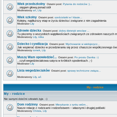
Wiek przedszkolny
Ostatni post:
Pytania do rodziców :)...
...sięgam głową ponad stół
Moderatorzy
ań
,
Lily
Wiek szkolny
Ostatni post:
sześciolatki w I klasie...
Kolejny, najdłuższy etap w życiu dziecka i związane z nim zagadnienia
Moderator
Lily
Zdrowie dziecka
Ostatni post:
dobry dietetyk wroclaw ...
Tu piszemy o wszystkich wątpliwościach związanych ze zdrowiem naszych 
Moderatorzy
Lily
,
nitka
Dziecko i cywilizacja
Ostatni post:
Wychowanie w wielojezycz...
Jak wspierać dziecko w przedzieraniu się przez chaszcze współczesnego świa
Moderatorzy
tomek
,
Lily
Muszę Wam opowiedzieć...
Ostatni post:
Po prostu Danika :-)
...czyli wegedzieciakowa satyra w krótkich spodenkach. ;-)
Moderator
Lily
Lista wegedzieciaków
Ostatni post:
sprawy techniczne związa...
Moderatorzy
Lily
,
ań
My - rodzice
My - rodzice
Nie samymi dziećmi człowiek żyje. :-)
Dom rodzinny
Ostatni post:
Mieszkanie z rynku wtórn...
Nasze relacje z rodzicami i rodzeństwem – własnymi i drugiej połówki
Moderatorzy
Christa
,
Lily