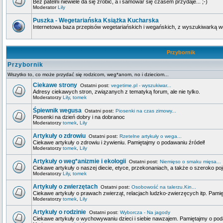
Bez patelni niewiele da się zrobić, a i samowar się czasem przydaje... ;-)
Moderator
Lily
Puszka - Wegetariańska Książka Kucharska
Internetowa baza przepisów wegetariańskich i wegańskich, z wyszukiwarką wg 
Przybornik
Przybornik
Wszytko to, co może przydać się rodzicom, weg*anom, no i dzieciom...
Ciekawe strony
Ostatni post:
vegetime.pl - wyszukiwar...
Adresy ciekawych stron, związanych z tematyką forum, ale nie tylko.
Moderatorzy
Lily
,
tomek
Śpiewnik wegusa
Ostatni post:
Piosenki na czas zimowy...
Piosenki na dzień dobry i na dobranoc
Moderatorzy
tomek
,
Lily
Artykuły o zdrowiu
Ostatni post:
Rzetelne artykuły o wega...
Ciekawe artykuły o zdrowiu i żywieniu. Pamiętajmy o podawaniu źródeł!
Moderatorzy
tomek
,
Lily
Artykuły o weg*anizmie i ekologii
Ostatni post:
Niemięso o smaku mięsa...
Ciekawe artykuły o naszej diecie, etyce, przekonaniach, a także o szeroko poj
Moderatorzy
Lily
,
tomek
Artykuły o zwierzętach
Ostatni post:
Osobowość na talerzu.Kin...
Ciekawe artykuły o prawach zwierząt, relacjach ludzko-zwierzęcych itp. Pami
Moderatorzy
tomek
,
Lily
Artykuły o rodzinie
Ostatni post:
Wyborcza - Na jagody
Ciekawe artykuły o wychowywaniu dzieci i siebie nawzajem. Pamiętajmy o pod