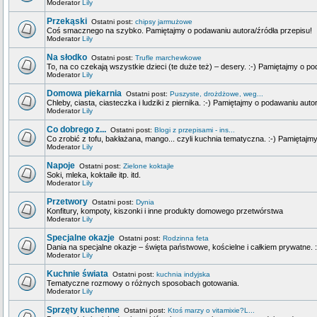
Moderator
Lily
Przekąski
Ostatni post:
chipsy jarmużowe
Coś smacznego na szybko. Pamiętajmy o podawaniu autora/źródła przepisu!
Moderator
Lily
Na słodko
Ostatni post:
Trufle marchewkowe
To, na co czekają wszystkie dzieci (te duże też) – desery. :-) Pamiętajmy o p
Moderator
Lily
Domowa piekarnia
Ostatni post:
Puszyste, drożdżowe, weg...
Chleby, ciasta, ciasteczka i ludziki z piernika. :-) Pamiętajmy o podawaniu auto
Moderator
Lily
Co dobrego z...
Ostatni post:
Blogi z przepisami - ins...
Co zrobić z tofu, bakłażana, mango... czyli kuchnia tematyczna. :-) Pamiętajm
Moderator
Lily
Napoje
Ostatni post:
Zielone koktajle
Soki, mleka, koktaile itp. itd.
Moderator
Lily
Przetwory
Ostatni post:
Dynia
Konfitury, kompoty, kiszonki i inne produkty domowego przetwórstwa
Moderator
Lily
Specjalne okazje
Ostatni post:
Rodzinna feta
Dania na specjalne okazje – święta państwowe, kościelne i całkiem prywatne. 
Moderator
Lily
Kuchnie świata
Ostatni post:
kuchnia indyjska
Tematyczne rozmowy o różnych sposobach gotowania.
Moderator
Lily
Sprzęty kuchenne
Ostatni post:
Ktoś marzy o vitamixie?L...