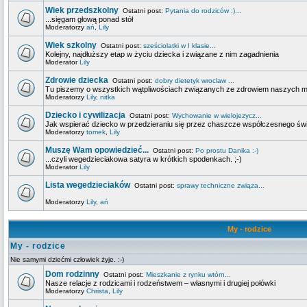
Wiek przedszkolny
Ostatni post:
Pytania do rodziców :)...
...sięgam głową ponad stół
Moderatorzy
ań
,
Lily
Wiek szkolny
Ostatni post:
sześciolatki w I klasie...
Kolejny, najdłuższy etap w życiu dziecka i związane z nim zagadnienia
Moderator
Lily
Zdrowie dziecka
Ostatni post:
dobry dietetyk wroclaw ...
Tu piszemy o wszystkich wątpliwościach związanych ze zdrowiem naszych 
Moderatorzy
Lily
,
nitka
Dziecko i cywilizacja
Ostatni post:
Wychowanie w wielojezycz...
Jak wspierać dziecko w przedzieraniu się przez chaszcze współczesnego świa
Moderatorzy
tomek
,
Lily
Muszę Wam opowiedzieć...
Ostatni post:
Po prostu Danika :-)
...czyli wegedzieciakowa satyra w krótkich spodenkach. ;-)
Moderator
Lily
Lista wegedzieciaków
Ostatni post:
sprawy techniczne związa...
Moderatorzy
Lily
,
ań
My - rodzice
My - rodzice
Nie samymi dziećmi człowiek żyje. :-)
Dom rodzinny
Ostatni post:
Mieszkanie z rynku wtórn...
Nasze relacje z rodzicami i rodzeństwem – własnymi i drugiej połówki
Moderatorzy
Christa
,
Lily