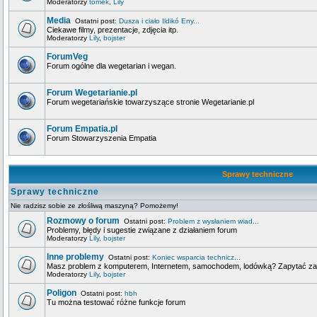
Moderatorzy
tomek
,
Lily
Media
Ostatni post:
Dusza i ciało Ildikó Eny...
Ciekawe filmy, prezentacje, zdjęcia itp.
Moderatorzy
Lily
,
bojster
ForumVeg
Forum ogólne dla wegetarian i wegan.
Forum Wegetarianie.pl
Forum wegetariańskie towarzyszące stronie Wegetarianie.pl
Forum Empatia.pl
Forum Stowarzyszenia Empatia
Sprawy techniczne
Sprawy techniczne
Nie radzisz sobie ze złośliwą maszyną? Pomożemy!
Rozmowy o forum
Ostatni post:
Problem z wysłaniem wiad...
Problemy, błędy i sugestie związane z działaniem forum
Moderatorzy
Lily
,
bojster
Inne problemy
Ostatni post:
Koniec wsparcia technicz...
Masz problem z komputerem, Internetem, samochodem, lodówką? Zapytać za
Moderatorzy
Lily
,
bojster
Poligon
Ostatni post:
hbh
Tu można testować różne funkcje forum