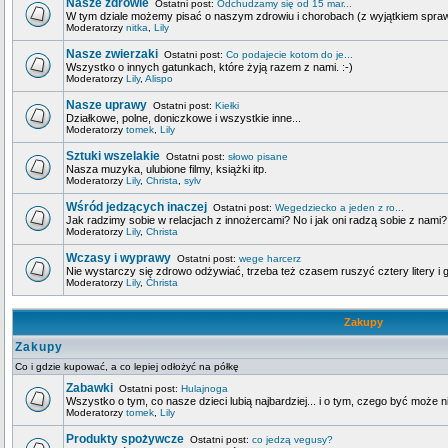
Nasze zdrowie
Ostatni post:
Odchudzamy się od 15 mar...
W tym dziale możemy pisać o naszym zdrowiu i chorobach (z wyjątkiem spra
Moderatorzy
nitka
,
Lily
Nasze zwierzaki
Ostatni post:
Co podajecie kotom do je...
Wszystko o innych gatunkach, które żyją razem z nami. :-)
Moderatorzy
Lily
,
Alispo
Nasze uprawy
Ostatni post:
Kiełki
Działkowe, polne, doniczkowe i wszystkie inne...
Moderatorzy
tomek
,
Lily
Sztuki wszelakie
Ostatni post:
słowo pisane
Nasza muzyka, ulubione filmy, książki itp.
Moderatorzy
Lily
,
Christa
,
sylv
Wśród jedzących inaczej
Ostatni post:
Wegedziecko a jeden z ro...
Jak radzimy sobie w relacjach z innożercami? No i jak oni radzą sobie z nami?
Moderatorzy
Lily
,
Christa
Wczasy i wyprawy
Ostatni post:
wege harcerz
Nie wystarczy się zdrowo odżywiać, trzeba też czasem ruszyć cztery litery i g
Moderatorzy
Lily
,
Christa
Zakupy
Zakupy
Co i gdzie kupować, a co lepiej odłożyć na półkę
Zabawki
Ostatni post:
Hulajnoga
Wszystko o tym, co nasze dzieci lubią najbardziej... i o tym, czego być może n
Moderatorzy
tomek
,
Lily
Produkty spożywcze
Ostatni post:
co jedzą vegusy?