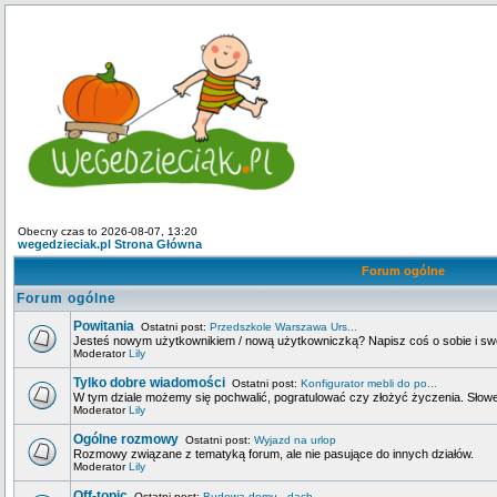
Obecny czas to 2026-08-07, 13:20
wegedzieciak.pl Strona Główna
Forum ogólne
Forum ogólne
Powitania
Ostatni post:
Przedszkole Warszawa Urs...
Jesteś nowym użytkownikiem / nową użytkowniczką? Napisz coś o sobie i swoje
Moderator
Lily
Tylko dobre wiadomości
Ostatni post:
Konfigurator mebli do po...
W tym dziale możemy się pochwalić, pogratulować czy złożyć życzenia. Słowem
Moderator
Lily
Ogólne rozmowy
Ostatni post:
Wyjazd na urlop
Rozmowy związane z tematyką forum, ale nie pasujące do innych działów.
Moderator
Lily
Off-topic
Ostatni post:
Budowa domu - dach