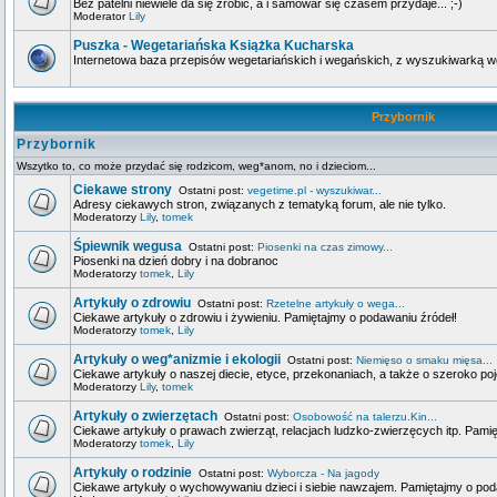
Bez patelni niewiele da się zrobić, a i samowar się czasem przydaje... ;-)
Moderator
Lily
Puszka - Wegetariańska Książka Kucharska
Internetowa baza przepisów wegetariańskich i wegańskich, z wyszukiwarką wg 
Przybornik
Przybornik
Wszytko to, co może przydać się rodzicom, weg*anom, no i dzieciom...
Ciekawe strony
Ostatni post:
vegetime.pl - wyszukiwar...
Adresy ciekawych stron, związanych z tematyką forum, ale nie tylko.
Moderatorzy
Lily
,
tomek
Śpiewnik wegusa
Ostatni post:
Piosenki na czas zimowy...
Piosenki na dzień dobry i na dobranoc
Moderatorzy
tomek
,
Lily
Artykuły o zdrowiu
Ostatni post:
Rzetelne artykuły o wega...
Ciekawe artykuły o zdrowiu i żywieniu. Pamiętajmy o podawaniu źródeł!
Moderatorzy
tomek
,
Lily
Artykuły o weg*anizmie i ekologii
Ostatni post:
Niemięso o smaku mięsa...
Ciekawe artykuły o naszej diecie, etyce, przekonaniach, a także o szeroko poj
Moderatorzy
Lily
,
tomek
Artykuły o zwierzętach
Ostatni post:
Osobowość na talerzu.Kin...
Ciekawe artykuły o prawach zwierząt, relacjach ludzko-zwierzęcych itp. Pami
Moderatorzy
tomek
,
Lily
Artykuły o rodzinie
Ostatni post:
Wyborcza - Na jagody
Ciekawe artykuły o wychowywaniu dzieci i siebie nawzajem. Pamiętajmy o pod