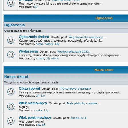
Rozmowy o wszystkim, co nie mieści się w tematyce forum.
Moderator
Lily
Ogłoszenia
Ogłoszenia
Ogłoszenia różne i różniaste
Ogłoszenia drobne
Ostatni post:
Wegetariańska młodzież p...
Kupno, sprzedaż, praca, wymiana, poszukuję, oferuję itp. itd.
Moderatorzy
Alispo
,
tomek
,
Lily
Wydarzenia
Ostatni post:
Festiwal Witariada 2022...
Koncerty, demonstracje, happeningi i inne spędy ekologiczno-wegusowe
Moderatorzy
tomek
,
Lily
,
Alispo
Nasze dzieci
Nasze dzieci
Wszystko o naszych wege dzieciaczkach
Ciąża i poród
Ostatni post:
PRACA MAGISTERSKA
Ta część forum poświęcona jest tematom związanym z ciążą i porodem.
Moderatorzy
ań
,
Lily
Wiek niemowlęcy
Ostatni post:
Jakie pieluchy - tetrowe...
A gu gu
Moderatorzy
nitka
,
Lily
Wiek poniemowlęcy
Ostatni post:
Żuczki 2014
A ja rosnę i rosnę!
Moderatorzy
Lily
,
ań