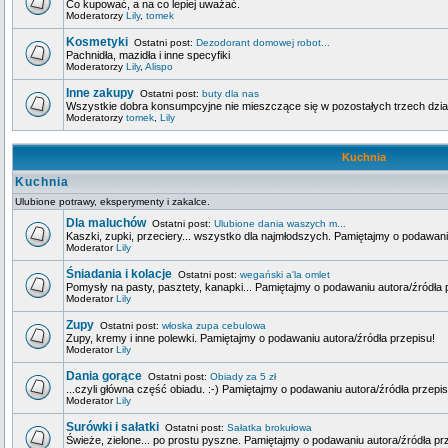
Co kupować, a na co lepiej uważać.
Moderatorzy
Lily
,
tomek
Kosmetyki
Ostatni post:
Dezodorant domowej robot...
Pachnidła, mazidła i inne specyfiki
Moderatorzy
Lily
,
Alispo
Inne zakupy
Ostatni post:
buty dla nas
Wszystkie dobra konsumpcyjne nie mieszczące się w pozostałych trzech dzia
Moderatorzy
tomek
,
Lily
Kuchnia
Kuchnia
Ulubione potrawy, eksperymenty i zakalce.
Dla maluchów
Ostatni post:
Ulubione dania waszych m...
Kaszki, zupki, przeciery... wszystko dla najmłodszych. Pamiętajmy o podawani
Moderator
Lily
Śniadania i kolacje
Ostatni post:
wegański a'la omlet
Pomysły na pasty, pasztety, kanapki... Pamiętajmy o podawaniu autora/źródła 
Moderator
Lily
Zupy
Ostatni post:
włoska zupa cebulowa
Zupy, kremy i inne polewki. Pamiętajmy o podawaniu autora/źródła przepisu!
Moderator
Lily
Dania gorące
Ostatni post:
Obiady za 5 zł
...czyli główna część obiadu. :-) Pamiętajmy o podawaniu autora/źródła przepis
Moderator
Lily
Surówki i sałatki
Ostatni post:
Sałatka brokułowa
Świeże, zielone... po prostu pyszne. Pamiętajmy o podawaniu autora/źródła pr