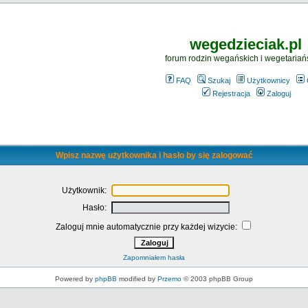
wegedzieciak.pl
forum rodzin wegańskich i wegetariań
FAQ
Szukaj
Użytkownicy
Rejestracja
Zaloguj
Wpisz nazwę użytkownika i hasło by się zalogować
Użytkownik:
Hasło:
Zaloguj mnie automatycznie przy każdej wizycie:
Zapomniałem hasła
Powered by
phpBB
modified by
Przemo
© 2003 phpBB Group