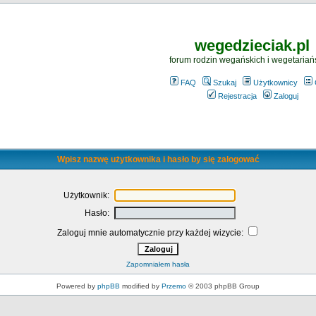
wegedzieciak.pl
forum rodzin wegańskich i wegetariań
FAQ
Szukaj
Użytkownicy
Rejestracja
Zaloguj
Wpisz nazwę użytkownika i hasło by się zalogować
Użytkownik:
Hasło:
Zaloguj mnie automatycznie przy każdej wizycie:
Zapomniałem hasła
Powered by
phpBB
modified by
Przemo
© 2003 phpBB Group