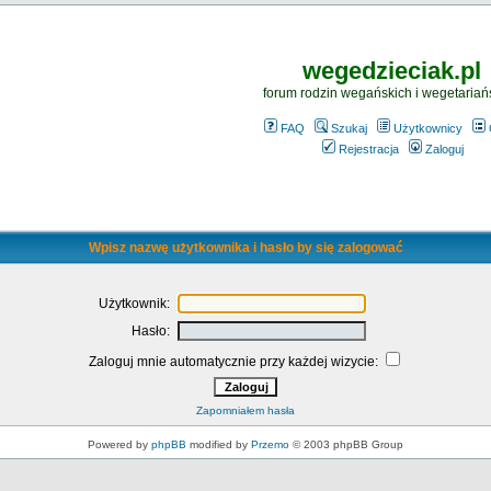
wegedzieciak.pl
forum rodzin wegańskich i wegetariań
FAQ
Szukaj
Użytkownicy
Rejestracja
Zaloguj
Wpisz nazwę użytkownika i hasło by się zalogować
Użytkownik:
Hasło:
Zaloguj mnie automatycznie przy każdej wizycie:
Zapomniałem hasła
Powered by
phpBB
modified by
Przemo
© 2003 phpBB Group