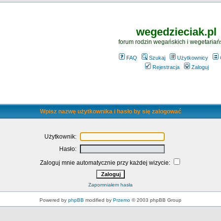
wegedzieciak.pl
forum rodzin wegańskich i wegetariań
FAQ
Szukaj
Użytkownicy
Rejestracja
Zaloguj
Wpisz nazwę użytkownika i hasło by się zalogować
Użytkownik:
Hasło:
Zaloguj mnie automatycznie przy każdej wizycie:
Zapomniałem hasła
Powered by
phpBB
modified by
Przemo
© 2003 phpBB Group