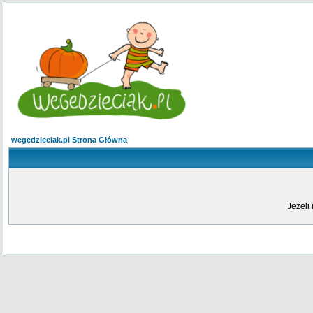
wegedzieciak.pl Strona Główna
Jeżeli 