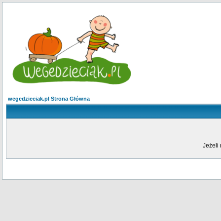
wegedzieciak.pl Strona Główna
Jeżeli 