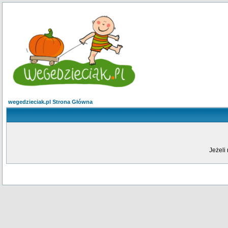
wegedzieciak.pl Strona Główna
Jeżeli 