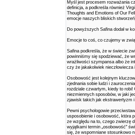
Myśl jest procesem rozważania cz
definicja, a podkreśla również Vir
Thoughts and Emotions of Our Fel
emocje naszych bliskich stworzeń]
Do powyższych Safina dodał w kor
Emocje to coś, co czujemy w zwią
Safina podkreśla, że w świecie zwi
powinniśmy się spodziewać, że wr
wrażliwości szympansa albo że int
czy że jakakolwiek nieczłowiecza i
Osobowość jest kolejnym kluczowy
zjednania sobie ludzi i zauroczeni
rozdziale czwartym, kiedy to robi
niezmiennych sposobów, w jaki jed
zjawisk takich jak ekstrawertyzm i
Pewni psychologowie przeciwstawi
usposobienie i osobowość, która p
ze względu na to, czego zwierzę 
wyjątkami termin „osobowość” świe
się, że wspomniane stosunkowo n