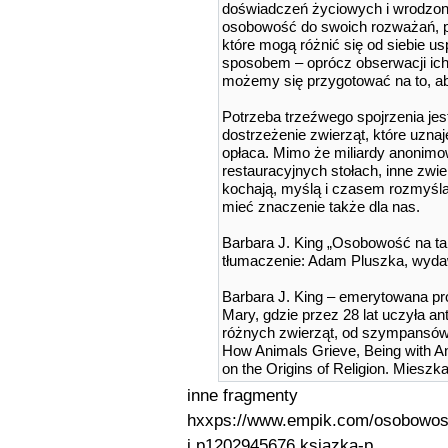
doświadczeń życiowych i wrodzo
osobowość do swoich rozważań, po
które mogą różnić się od siebie u
sposobem – oprócz obserwacji ich i
możemy się przygotować na to, ab
Potrzeba trzeźwego spojrzenia jes
dostrzeżenie zwierząt, które uzna
opłaca. Mimo że miliardy anonimow
restauracyjnych stołach, inne zwie
kochają, myślą i czasem rozmyślaj
mieć znaczenie także dla nas.
Barbara J. King „Osobowość na tal
tłumaczenie: Adam Pluszka, wyd
Barbara J. King – emerytowana pro
Mary, gdzie przez 28 lat uczyła ant
różnych zwierząt, od szympansów 
How Animals Grieve, Being with A
on the Origins of Religion. Mieszka
inne fragmenty
hxxps://www.empik.com/osobowosc
j,p1202945676,ksiazka-p