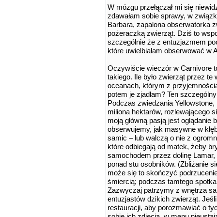
W mózgu przełączał mi się niewidzi
zdawałam sobie sprawy, w związk
Barbara, zapalona obserwatorka zw
pożeraczką zwierząt. Dziś to wspo
szczególnie że z entuzjazmem po
które uwielbiałam obserwować w 
Oczywiście wieczór w Carnivore to 
takiego. Ile było zwierząt przez t
oceanach, którym z przyjemnością 
potem je zjadłam? Ten szczególny
Podczas zwiedzania Yellowstone, 
miliona hektarów, rozlewającego s
moją główną pasją jest oglądani
obserwujemy, jak masywne w kłębi
samic – lub walczą o nie z ogromn
które odbiegają od matek, żeby br
samochodem przez dolinę Lamar, o
ponad stu osobników. (Zbliżanie s
może się to skończyć podrzuceni
śmiercią; podczas tamtego spotkan
Zazwyczaj patrzymy z wnętrza sa
entuzjastów dzikich zwierząt. Jeś
restauracji, aby porozmawiać o t
sobie ich zdjęcia, w menu nieust