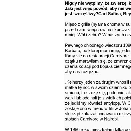
Ni­g­dy nie wąt­pi­my, że zwie­rzę, k
Ja­ki jest więc po­wód, aby nie wie­
jest szczę­śli­wy?
Carl Sa­fi­na, B
Mię­so z gril­la (ny­ama cho­ma w su­ah
przed na­mi wie­przo­wi­na i kur­czak w
mniej. Wół i ze­bra? W na­szych ocza
Pew­ne­go chłod­ne­go wie­czo­ru 1986 
Bar­ba­ra, po któ­rej mam imię, je­den
li­śmy się do re­stau­ra­cji Car­ni­vo­r
cząt­ku mar­twi­łam się, że zmar­z­ni
dze­nia ko­la­cji pod ko­pu­łą ciem­ne­
aby nas roz­grzać.
„Kel­ne­rzy je­den za dru­gim wno­si­li 
mat­ka tę noc w swo­im dzien­ni­ku po­
śmier­ci, trosz­czę się, po­dob­nie jak 
wał­ki lub od­ci­na­li je z wiel­kich p
że je­dli­śmy rów­nież an­ty­lo­pę. W Ca
zo­sta­je ono w me­nu w fi­lii w Jo­han
ski rząd za­ka­zał po­da­wa­nia dzi­czy­
sto­łach Car­ni­vo­re w Na­iro­bi.
W 1986 roku mieszkałam kilka god