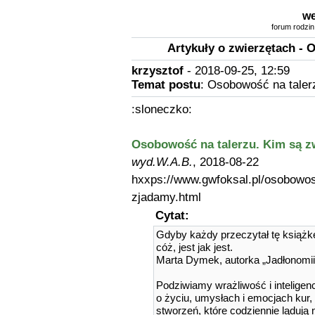
we
forum rodzin
Artykuły o zwierzętach - 
krzysztof
- 2018-09-25, 12:59
Temat postu
: Osobowość na taler
:sloneczko:
Osobowość na talerzu. Kim są z
wyd.W.A.B.
, 2018-08-22
hxxps://www.gwfoksal.pl/osobowos
zjadamy.html
Cytat:
Gdyby każdy przeczytał tę książk
cóż, jest jak jest.
Marta Dymek, autorka „Jadłonomii
Podziwiamy wrażliwość i inteligen
o życiu, umysłach i emocjach kur, 
stworzeń, które codziennie lądują