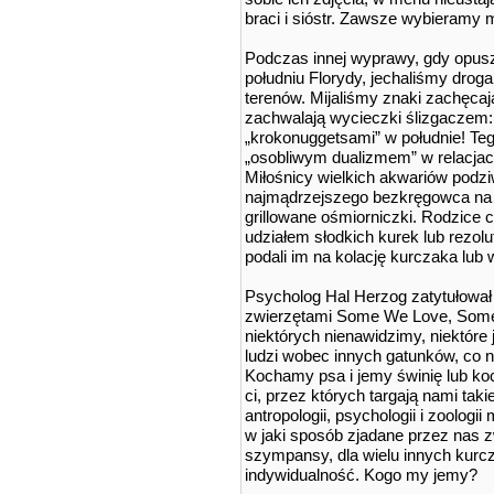
braci i sióstr. Zawsze wybieramy 
Podczas innej wyprawy, gdy opus
południu Florydy, jechaliśmy dro
terenów. Mijaliśmy znaki zachęcaj
zachwalają wycieczki ślizgaczem: 
„krokonuggetsami” w południe! T
„osobliwym dualizmem” w relacjac
Miłośnicy wielkich akwariów podz
najmądrzejszego bezkręgowca na 
grillowane ośmiorniczki. Rodzice 
udziałem słodkich kurek lub rezolu
podali im na kolację kurczaka lub 
Psycholog Hal Herzog zatytułował
zwierzętami Some We Love, Some
niektórych nienawidzimy, niektóre 
ludzi wobec innych gatunków, co n
Kochamy psa i jemy świnię lub ko
ci, przez których targają nami ta
antropologii, psychologii i zoolog
w jaki sposób zjadane przez nas z
szympansy, dla wielu innych kurcz
indywidualność. Kogo my jemy?