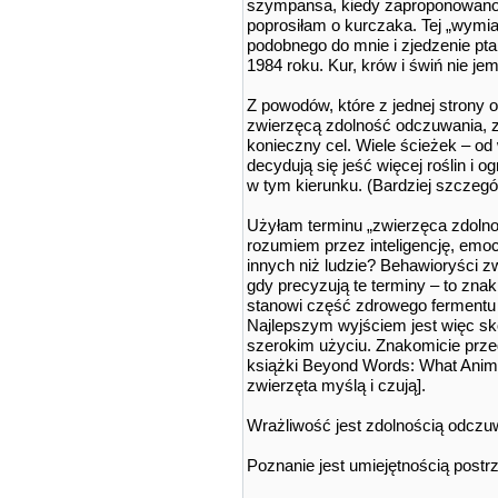
szympansa, kiedy zaproponowano 
poprosiłam o kurczaka. Tej „wym
podobnego do mnie i zjedzenie pt
1984 roku. Kur, krów i świń nie jem
Z powodów, które z jednej strony 
zwierzęcą zdolność odczuwania, z
konieczny cel. Wiele ścieżek – od
decydują się jeść więcej roślin i
w tym kierunku. (Bardziej szczegó
Użyłam terminu „zwierzęca zdolno
rozumiem przez inteligencję, emoc
innych niż ludzie? Behawioryści 
gdy precyzują te terminy – to znak
stanowi część zdrowego fermentu 
Najlepszym wyjściem jest więc skor
szerokim użyciu. Znakomicie przed
książki Beyond Words: What Anima
zwierzęta myślą i czują].
Wrażliwość jest zdolnością odczuw
Poznanie jest umiejętnością postr