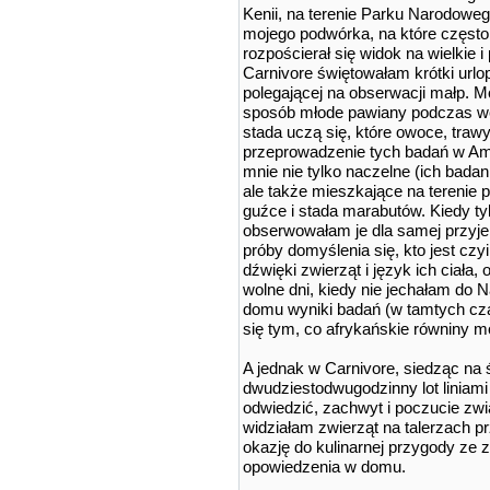
Kenii, na terenie Parku Narodoweg
mojego podwórka, na które często 
rozpościerał się widok na wielkie
Carnivore świętowałam krótki urlo
polegającej na obserwacji małp. Mó
sposób młode pawiany podczas wę
stada uczą się, które owoce, trawy 
przeprowadzenie tych badań w Am
mnie nie tylko naczelne (ich bad
ale także mieszkające na terenie pa
guźce i stada marabutów. Kiedy t
obserwowałam je dla samej przyje
próby domyślenia się, kto jest cz
dźwięki zwierząt i język ich ciała,
wolne dni, kiedy nie jechałam do 
domu wyniki badań (w tamtych cza
się tym, co afrykańskie równiny 
A jednak w Carnivore, siedząc na ś
dwudziestodwugodzinny lot linia
odwiedzić, zachwyt i poczucie zwi
widziałam zwierząt na talerzach p
okazję do kulinarnej przygody ze zw
opowiedzenia w domu.