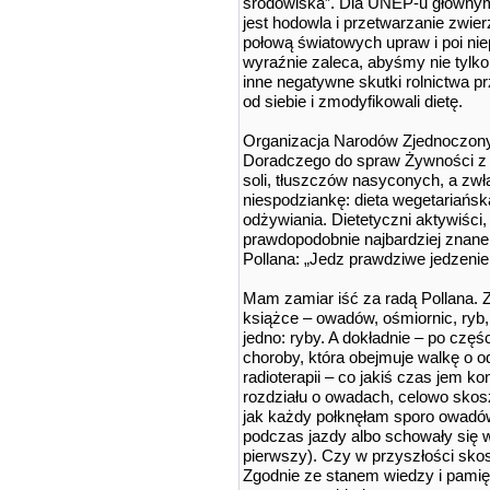
środowiska”. Dla UNEP-u głównym
jest hodowla i przetwarzanie zwie
połową światowych upraw i poi n
wyraźnie zaleca, abyśmy nie tylko
inne negatywne skutki rolnictwa 
od siebie i zmodyfikowali dietę.
Organizacja Narodów Zjednoczonyc
Doradczego do spraw Żywności z 
soli, tłuszczów nasyconych, a zwł
niespodziankę: dieta wegetariań
odżywiania. Dietetyczni aktywiści, g
prawdopodobnie najbardziej znane 
Pollana: „Jedz prawdziwe jedzenie.
Mam zamiar iść za radą Pollana. Z
książce – owadów, ośmiornic, ryb,
jedno: ryby. A dokładnie – po czę
choroby, która obejmuje walkę o o
radioterapii – co jakiś czas jem ko
rozdziału o owadach, celowo skos
jak każdy połknęłam sporo owadó
podczas jazdy albo schowały się w
pierwszy). Czy w przyszłości sko
Zgodnie ze stanem wiedzy i pamięc