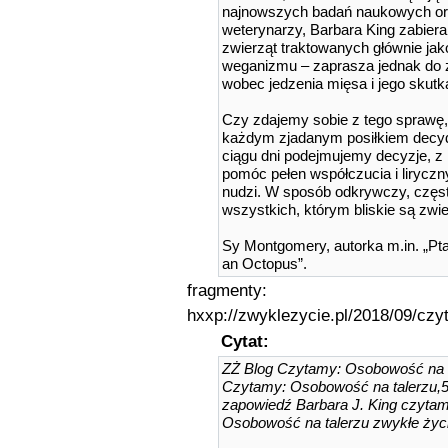
najnowszych badań naukowych ora
weterynarzy, Barbara King zabiera
zwierząt traktowanych głównie jak
weganizmu – zaprasza jednak do 
wobec jedzenia mięsa i jego skutka
Czy zdajemy sobie z tego sprawę, 
każdym zjadanym posiłkiem decydu
ciągu dni podejmujemy decyzje, 
pomóc pełen współczucia i liryczny
nudzi. W sposób odkrywczy, częst
wszystkich, którym bliskie są zwie
Sy Montgomery, autorka m.in. „Ptako
an Octopus”.
fragmenty:
hxxp://zwyklezycie.pl/2018/09/cz
Cytat:
ZŻ Blog Czytamy: Osobowość na 
Czytamy: Osobowość na talerzu,5
zapowiedź Barbara J. King czytam
Osobowość na talerzu zwykłe życ