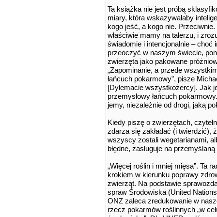
Ta książka nie jest próbą sklasyfi
miary, która wskazywałaby inteligen
kogo jeść, a kogo nie. Przeciwnie
właściwie mamy na talerzu, i zroz
świadomie i intencjonalnie – choć 
przeoczyć w naszym świecie, pon
zwierzęta jako pakowane próżnio
„Zapominanie, a przede wszystki
łańcuch pokarmowy”, pisze Micha
[Dylemacie wszystkożercy]. Jak j
przemysłowy łańcuch pokarmowy. W
jemy, niezależnie od drogi, jaką poko
Kiedy piszę o zwierzętach, czytel
zdarza się zakładać (i twierdzić),
wszyscy zostali wegetarianami, alb
błędne, zasługuje na przemyślaną
„Więcej roślin i mniej mięsa”. Ta 
krokiem w kierunku poprawy zdrow
zwierząt. Na podstawie sprawozd
spraw Środowiska (United Nation
ONZ zaleca zredukowanie w naszej
rzecz pokarmów roślinnych „w cel