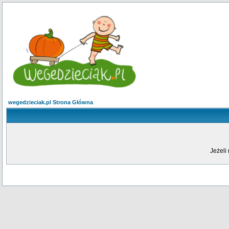
wegedzieciak.pl Strona Główna
Jeżeli 