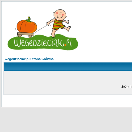
wegedzieciak.pl Strona Główna
Jeżeli 