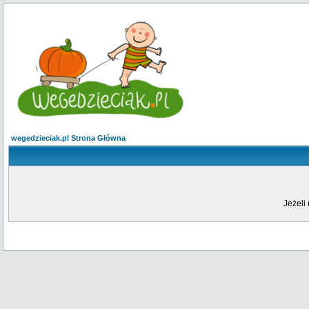
wegedzieciak.pl Strona Główna
Jeżeli 