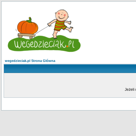
wegedzieciak.pl Strona Główna
Jeżeli 