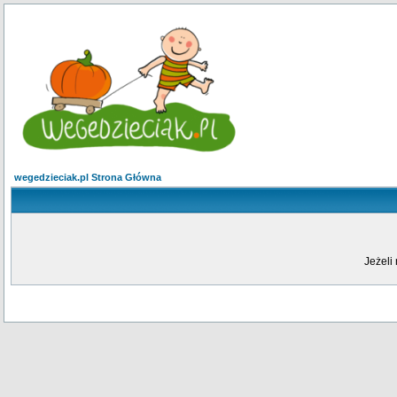
wegedzieciak.pl Strona Główna
Jeżeli 