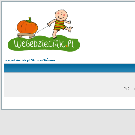
wegedzieciak.pl Strona Główna
Jeżeli 