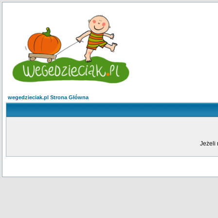
wegedzieciak.pl Strona Główna
Jeżeli 