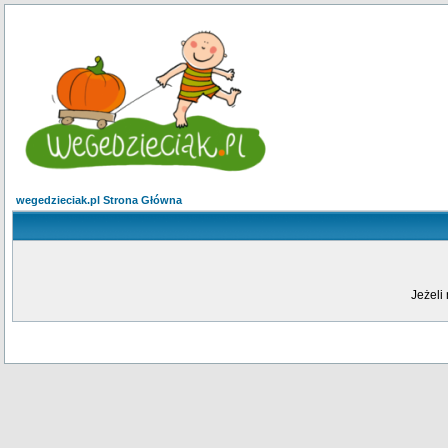
wegedzieciak.pl Strona Główna
Jeżeli 